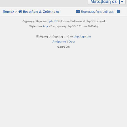
Μετάβαση σε
η
εις
Πόρταλ
Ευρετήριο Δ. Συζήτησης
Επικοινωνήστε μαζί μας
Δημιουργήθηκε από
phpBB
® Forum Software © phpBB Limited
Style από
Arty
- Ενημέρωση phpBB 3.2 από MrGaby
Ελληνική μετάφραση από το
phpbbgr.com
Απόρρητο
|
Όροι
GZIP: On