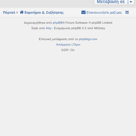
Μετάβαση σε
η
εις
Πόρταλ
Ευρετήριο Δ. Συζήτησης
Επικοινωνήστε μαζί μας
Δημιουργήθηκε από
phpBB
® Forum Software © phpBB Limited
Style από
Arty
- Ενημέρωση phpBB 3.2 από MrGaby
Ελληνική μετάφραση από το
phpbbgr.com
Απόρρητο
|
Όροι
GZIP: On