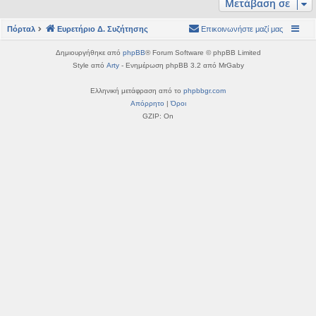
Μετάβαση σε
η
εις
Πόρταλ
Ευρετήριο Δ. Συζήτησης
Επικοινωνήστε μαζί μας
Δημιουργήθηκε από
phpBB
® Forum Software © phpBB Limited
Style από
Arty
- Ενημέρωση phpBB 3.2 από MrGaby
Ελληνική μετάφραση από το
phpbbgr.com
Απόρρητο
|
Όροι
GZIP: On