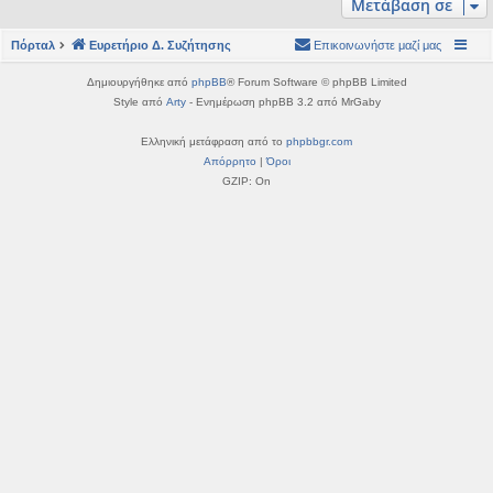
Μετάβαση σε
η
εις
Πόρταλ
Ευρετήριο Δ. Συζήτησης
Επικοινωνήστε μαζί μας
Δημιουργήθηκε από
phpBB
® Forum Software © phpBB Limited
Style από
Arty
- Ενημέρωση phpBB 3.2 από MrGaby
Ελληνική μετάφραση από το
phpbbgr.com
Απόρρητο
|
Όροι
GZIP: On