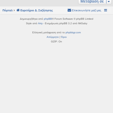
Μετάβαση σε
η
εις
Πόρταλ
Ευρετήριο Δ. Συζήτησης
Επικοινωνήστε μαζί μας
Δημιουργήθηκε από
phpBB
® Forum Software © phpBB Limited
Style από
Arty
- Ενημέρωση phpBB 3.2 από MrGaby
Ελληνική μετάφραση από το
phpbbgr.com
Απόρρητο
|
Όροι
GZIP: On