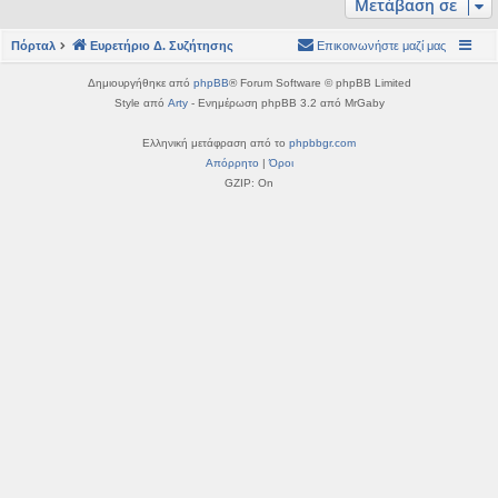
Μετάβαση σε
η
εις
Πόρταλ
Ευρετήριο Δ. Συζήτησης
Επικοινωνήστε μαζί μας
Δημιουργήθηκε από
phpBB
® Forum Software © phpBB Limited
Style από
Arty
- Ενημέρωση phpBB 3.2 από MrGaby
Ελληνική μετάφραση από το
phpbbgr.com
Απόρρητο
|
Όροι
GZIP: On