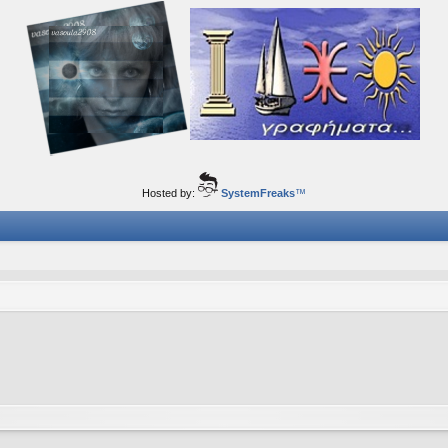
ορφα ταξίδια του νού...
Hosted by:
SystemFreaks
™