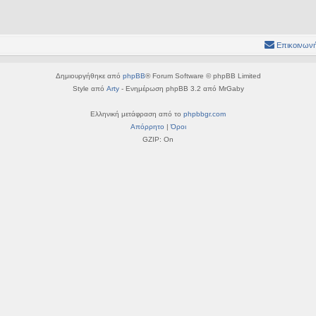
Επικοινωνή
Δημιουργήθηκε από
phpBB
® Forum Software © phpBB Limited
Style από
Arty
- Ενημέρωση phpBB 3.2 από MrGaby
Ελληνική μετάφραση από το
phpbbgr.com
Απόρρητο
|
Όροι
GZIP: On