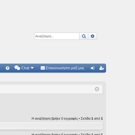
Αναζήτηση
Ειδική αναζήτηση
Chat
Επικοινωνήστε μαζί μας
Γ
Συ
ύν
γγ
χν
δε
ρα
ές
ση
φ
ερ
ή
ωτ
Η αναζήτηση βρήκε 0 εγγραφές • Σελίδα
1
από
1
ήσ
εις
Η αναζήτηση βρήκε 0 εγγραφές • Σελίδα
1
από
1