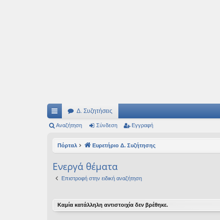
Ιδεογραφήματα
Αυτός ο τόπος φιλοδοξεί να ανοίγει μονοπάτια για τα συναρπαστικά και όμ
Δ. Συζητήσεις
ρή
Αναζήτηση
Σύνδεση
Εγγραφή
γο
Πόρταλ
Ευρετήριο Δ. Συζήτησης
ρε
Ενεργά θέματα
ς
Επιστροφή στην ειδική αναζήτηση
συ
νδ
Καμία κατάλληλη αντιστοιχία δεν βρέθηκε.
έσ