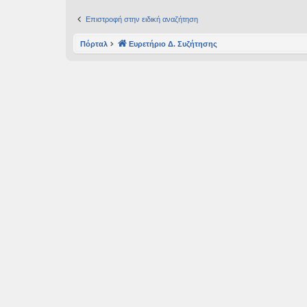
εις
Επιστροφή στην ειδική αναζήτηση
Πόρταλ
Ευρετήριο Δ. Συζήτησης