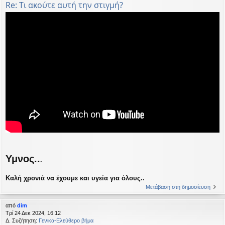
Re: Τι ακούτε αυτή την στιγμή?
Υμνος..
.
Καλή χρονιά να έχουμε και υγεία για όλους..
Μετάβαση στη δημοσίευση
από
dim
Τρί 24 Δεκ 2024, 16:12
Δ. Συζήτηση:
Γενικα-Ελεύθερο βήμα