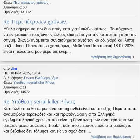
Θέμα:
Περί πέτρινων χρόνων...
Απαντήσεις:
53
Προβολές:
131112
Re: Περί πέτρινων χρόνων...
Ηθελα σήμερα να πω δυο πράγματα γιατί νιώθω κάπως.. Ταυτόχρονα
να ενημερώσω τους λίγους φίλους εδω μέσα για την κατάσταση αυτή την
στιγμή. Βιώνω ανάμεικτα συναισθήματα αυτό τον καιρό, χαρά και λύπη
μαζί.. :loco: Περισσότερο χαρά όμως. Μεθαύριο Παρασκευή 18-07-2025
είναι η τελευταία μου μέρα ως ενερ...
Μετάβαση στη δημοσίευση
από
dim
Πέμ 10 Ιούλ 2025, 19:04
Δ. Συζήτηση:
Γενικα-Ελεύθερο βήμα
Θέμα:
Υπόθεση serial killer Ρήνος
Απαντήσεις:
11
Προβολές:
14572
Re: Υπόθεση serial killer Ρήνος
Kατι άλλο που θα έπρεπε να επισημανθεί είναι και το εξής: Πέρα απο το
αναμφίβολα τερατώδες και και πρωτόγνωρο για τα Ελληνικά
εγκληματολογικά χρονικά που είναι η θανάτωση των ανυπεράσπιστων
βρεφών μέσω ασφυξίας :freak: , κάτι που πέρασε πολύ στα μουλωχτά
και βεβαίως δεν τόλμησε κανείς να σχολιάσει ...
Μετάβαση στη δημοσίευση