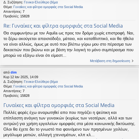
Δ. Συζήτηση:
Γενικα-Ελεύθερο βήμα
Θέμα:
Γυναίκες και φίλτρα ομορφιάς στα Social Media
Απαντήσεις:
7
Προβολές:
15828
Re: Γυναίκες και φίλτρα ομορφιάς στα Social Media
Θα συμφωνήσω με τον Aquila ως προς τον δρόμο χωρίς επιστροφή. Ναι,
το ξέρω ακούγεται απαισιόδοξο, μάταιο, και καταθλιπτικό, και θα ήθελα
να είναι αλλιώς, όμως με αυτό που βλέπω γύρω μου στο πέρασμα των
δεκαετιών που βιώνω και με βάση την λογική το μόνο συμπέρασμα που
μπορώ να εξάγω είναι ότι είμαστ...
Μετάβαση στη δημοσίευση
από
dim
Κυρ 12 Ιαν 2025, 14:09
Δ. Συζήτηση:
Γενικα-Ελεύθερο βήμα
Θέμα:
Γυναίκες και φίλτρα ομορφιάς στα Social Media
Απαντήσεις:
7
Προβολές:
15828
Γυναίκες και φίλτρα ομορφιάς στα Social Media
Πολλές φορές έχω αναρωτηθεί απο που πηγάζει η ψεύτικη και
επίπλαστη ανάγκη των γυναικών (κυρίως των νεοτέρων, αλλά και των
αντρών) για χρήση εργαλείων ομορφιάς στα μέσα κοινωνικής δικτύωσης.
Ολοι θα έχετε δει το γνωστό πια φαινόμενο των πρησμένων χειλέων,
μεγάλωμα ματιών, αλλαγή χτενισμάτων, κλπ κλ...