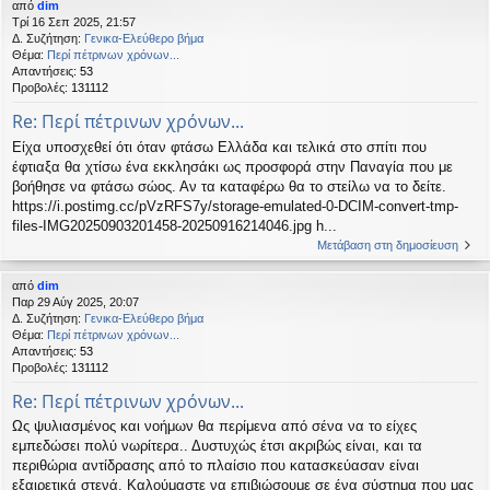
από
dim
Τρί 16 Σεπ 2025, 21:57
Δ. Συζήτηση:
Γενικα-Ελεύθερο βήμα
Θέμα:
Περί πέτρινων χρόνων...
Απαντήσεις:
53
Προβολές:
131112
Re: Περί πέτρινων χρόνων...
Είχα υποσχεθεί ότι όταν φτάσω Ελλάδα και τελικά στο σπίτι που
έφτιαξα θα χτίσω ένα εκκλησάκι ως προσφορά στην Παναγία που με
βοήθησε να φτάσω σώος. Αν τα καταφέρω θα το στείλω να το δείτε.
https://i.postimg.cc/pVzRFS7y/storage-emulated-0-DCIM-convert-tmp-
files-IMG20250903201458-20250916214046.jpg h...
Μετάβαση στη δημοσίευση
από
dim
Παρ 29 Αύγ 2025, 20:07
Δ. Συζήτηση:
Γενικα-Ελεύθερο βήμα
Θέμα:
Περί πέτρινων χρόνων...
Απαντήσεις:
53
Προβολές:
131112
Re: Περί πέτρινων χρόνων...
Ως ψυλιασμένος και νοήμων θα περίμενα από σένα να το είχες
εμπεδώσει πολύ νωρίτερα.. Δυστυχώς έτσι ακριβώς είναι, και τα
περιθώρια αντίδρασης από το πλαίσιο που κατασκεύασαν είναι
εξαιρετικά στενά. Καλούμαστε να επιβιώσουμε σε ένα σύστημα που μας