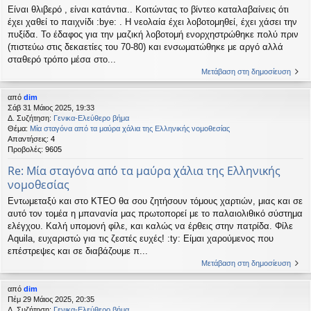
Είναι θλιβερό , είναι κατάντια.. Κοιτώντας το βίντεο καταλαβαίνεις ότι
έχει χαθεί το παιχνίδι :bye: . Η νεολαία έχει λοβοτομηθεί, έχει χάσει την
πυξίδα. Το έδαφος για την μαζική λοβοτομή ενορχηστρώθηκε πολύ πριν
(πιστεύω στις δεκαετίες του 70-80) και ενσωματώθηκε με αργό αλλά
σταθερό τρόπο μέσα στο...
Μετάβαση στη δημοσίευση
από
dim
Σάβ 31 Μάιος 2025, 19:33
Δ. Συζήτηση:
Γενικα-Ελεύθερο βήμα
Θέμα:
Μία σταγόνα από τα μαύρα χάλια της Ελληνικής νομοθεσίας
Απαντήσεις:
4
Προβολές:
9605
Re: Μία σταγόνα από τα μαύρα χάλια της Ελληνικής
νομοθεσίας
Εντωμεταξύ και στο ΚΤΕΟ θα σου ζητήσουν τόμους χαρτιών, μιας και σε
αυτό τον τομέα η μπανανία μας πρωτοπορεί με το παλαιολιθικό σύστημα
ελέγχου. Καλή υπομονή φίλε, και καλώς να έρθεις στην πατρίδα. Φίλε
Aquila, ευχαριστώ για τις ζεστές ευχές! :ty: Είμαι χαρούμενος που
επέστρεψες και σε διαβάζουμε π...
Μετάβαση στη δημοσίευση
από
dim
Πέμ 29 Μάιος 2025, 20:35
Δ. Συζήτηση:
Γενικα-Ελεύθερο βήμα