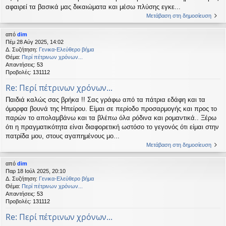
αφαιρεί τα βασικά μας δικαιώματα και μέσω πλύσης εγκε...
Μετάβαση στη δημοσίευση
από
dim
Πέμ 28 Αύγ 2025, 14:02
Δ. Συζήτηση:
Γενικα-Ελεύθερο βήμα
Θέμα:
Περί πέτρινων χρόνων...
Απαντήσεις:
53
Προβολές:
131112
Re: Περί πέτρινων χρόνων...
Παιδιά καλώς σας βρήκα !! Σας γράφω από τα πάτρια εδάφη και τα
όμορφα βουνά της Ηπείρου. Είμαι σε περίοδο προσαρμογής και προς το
παρών το απολαμβάνω και τα βλέπω όλα ρόδινα και ρομαντικά.. Ξέρω
ότι η πραγματικότητα είναι διαφορετική ωστόσο το γεγονός ότι είμαι στην
πατρίδα μου, στους αγαπημένους μο...
Μετάβαση στη δημοσίευση
από
dim
Παρ 18 Ιούλ 2025, 20:10
Δ. Συζήτηση:
Γενικα-Ελεύθερο βήμα
Θέμα:
Περί πέτρινων χρόνων...
Απαντήσεις:
53
Προβολές:
131112
Re: Περί πέτρινων χρόνων...