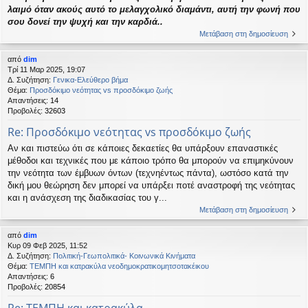
λαιμό όταν ακούς αυτό το μελαγχολικό διαμάντι, αυτή την φωνή που
σου δονεί την ψυχή και την καρδιά..
Μετάβαση στη δημοσίευση
από
dim
Τρί 11 Μαρ 2025, 19:07
Δ. Συζήτηση:
Γενικα-Ελεύθερο βήμα
Θέμα:
Προσδόκιμο νεότητας vs προσδόκιμο ζωής
Απαντήσεις:
14
Προβολές:
32603
Re: Προσδόκιμο νεότητας vs προσδόκιμο ζωής
Αν και πιστεύω ότι σε κάποιες δεκαετίες θα υπάρξουν επαναστικές
μέθοδοι και τεχνικές που με κάποιο τρόπο θα μπορούν να επιμηκύνουν
την νεότητα των έμβυων όντων (τεχνηέντως πάντα), ωστόσο κατά την
δική μου θεώρηση δεν μπορεί να υπάρξει ποτέ αναστροφή της νεότητας
και η ανάσχεση της διαδικασίας του γ...
Μετάβαση στη δημοσίευση
από
dim
Κυρ 09 Φεβ 2025, 11:52
Δ. Συζήτηση:
Πολιτική-Γεωπολιτικά- Κοινωνικά Κινήματα
Θέμα:
ΤΕΜΠΗ και κατρακύλα νεοδημοκρατικομητσοτακέικου
Απαντήσεις:
6
Προβολές:
20854
Re: ΤΕΜΠΗ και κατρακύλα