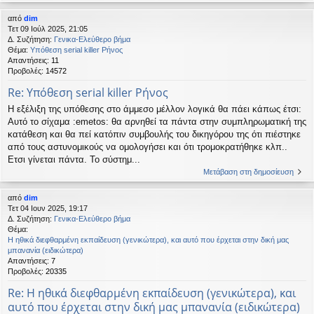
από
dim
Τετ 09 Ιούλ 2025, 21:05
Δ. Συζήτηση:
Γενικα-Ελεύθερο βήμα
Θέμα:
Υπόθεση serial killer Ρήνος
Απαντήσεις:
11
Προβολές:
14572
Re: Υπόθεση serial killer Ρήνος
H εξέλιξη της υπόθεσης στο άμμεσο μέλλον λογικά θα πάει κάπως έτσι:
Αυτό το σίχαμα :emetos: θα αρνηθεί τα πάντα στην συμπληρωματική της
κατάθεση και θα πεί κατόπιν συμβουλής του δικηγόρου της ότι πιέστηκε
από τους αστυνομικούς να ομολογήσει και ότι τρομοκρατήθηκε κλπ..
Ετσι γίνεται πάντα. Το σύστημ...
Μετάβαση στη δημοσίευση
από
dim
Τετ 04 Ιουν 2025, 19:17
Δ. Συζήτηση:
Γενικα-Ελεύθερο βήμα
Θέμα:
Η ηθικά διεφθαρμένη εκπαίδευση (γενικώτερα), και αυτό που έρχεται στην δική μας
μπανανία (ειδικώτερα)
Απαντήσεις:
7
Προβολές:
20335
Re: Η ηθικά διεφθαρμένη εκπαίδευση (γενικώτερα), και
αυτό που έρχεται στην δική μας μπανανία (ειδικώτερα)