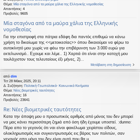
Θέμα:
Μία σταγόνα από τα μαύρα χάλια της Ελληνικής νομοθεσίας
Απαντήσεις:
4
Προβολές:
9605
Μία σταγόνα από τα μαύρα χάλια της Ελληνικής
νομοθεσίας
Για την επιστροφή στα πάτρια εδάφη δια παντός επιθυμώ να κάνω
χρήση το δικαίωμα της <<μετοικεσίας>> όπου δικαιούμαι να φέρω το
αυτοκίνητό μου χωρίς να φάω την επιβάρυνση των 3.000 ευρώ για
εκτελωνισμό.. Εχουμε και λέμε.. 1) Χαρτιά ότι είναι στην κατοχή μου
τουλάχιστον τους τελευταίους έξι μήνες, 2)...
Μετάβαση στη δημοσίευση
από
dim
Τετ 28 Μάιος 2025, 20:11
Δ. Συζήτηση:
Πολιτική-Γεωπολιτικά- Κοινωνικά Κινήματα
Θέμα:
Νέες βιομετρικές ταυτότητες
Απαντήσεις:
16
Προβολές:
23641
Re: Νέες βιομετρικές ταυτότητες
Κατα την άποψη μου ο προσωπικός αριθμός από μόνος του δεν μπορεί
να μας κάνει περισσότερη ζημιά από όση ήδη έχουμε υποστεί. :dunno:
Πέρα απο το γεγονός ότι ναι είναι φακέλωμα χειρίστου είδους,
ολοκληρωτισμός και συγκεντρωτισμός εις βάρος των πολιτών, σαν
γεγονός απο μόνο του δεν είναι αυτό που θα μ...