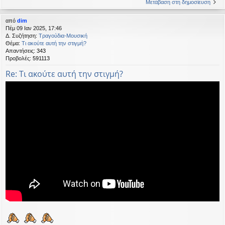
Μετάβαση στη δημοσίευση
από
dim
Πέμ 09 Ιαν 2025, 17:46
Δ. Συζήτηση:
Τραγούδια-Μουσική
Θέμα:
Τι ακούτε αυτή την στιγμή?
Απαντήσεις:
343
Προβολές:
591113
Re: Τι ακούτε αυτή την στιγμή?