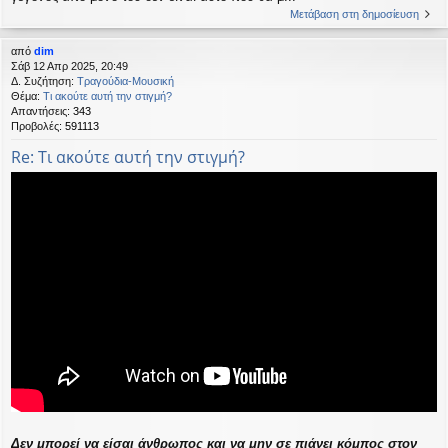
Μετάβαση στη δημοσίευση
από
dim
Σάβ 12 Απρ 2025, 20:49
Δ. Συζήτηση:
Τραγούδια-Μουσική
Θέμα:
Τι ακούτε αυτή την στιγμή?
Απαντήσεις:
343
Προβολές:
591113
Re: Τι ακούτε αυτή την στιγμή?
Δεν μπορεί να είσαι άνθρωπος και να μην σε πιάνει κόμπος στον