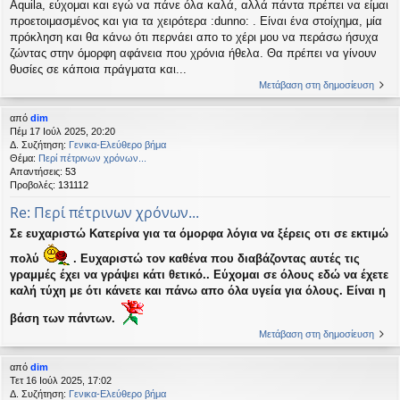
Aquila, εύχομαι και εγώ να πάνε όλα καλά, αλλά πάντα πρέπει να είμαι
προετοιμασμένος και για τα χειρότερα :dunno: . Είναι ένα στοίχημα, μία
πρόκληση και θα κάνω ότι περνάει απο το χέρι μου να περάσω ήσυχα
ζώντας στην όμορφη αφάνεια που χρόνια ήθελα. Θα πρέπει να γίνουν
θυσίες σε κάποια πράγματα και...
Μετάβαση στη δημοσίευση
από
dim
Πέμ 17 Ιούλ 2025, 20:20
Δ. Συζήτηση:
Γενικα-Ελεύθερο βήμα
Θέμα:
Περί πέτρινων χρόνων...
Απαντήσεις:
53
Προβολές:
131112
Re: Περί πέτρινων χρόνων...
Σε ευχαριστώ Κατερίνα για τα όμορφα λόγια να ξέρεις οτι σε εκτιμώ
πολύ
. Ευχαριστώ τον καθένα που διαβάζοντας αυτές τις
γραμμές έχει να γράψει κάτι θετικό.. Εύχομαι σε όλους εδώ να έχετε
καλή τύχη με ότι κάνετε και πάνω απο όλα υγεία για όλους. Είναι η
βάση των πάντων.
Μετάβαση στη δημοσίευση
από
dim
Τετ 16 Ιούλ 2025, 17:02
Δ. Συζήτηση:
Γενικα-Ελεύθερο βήμα