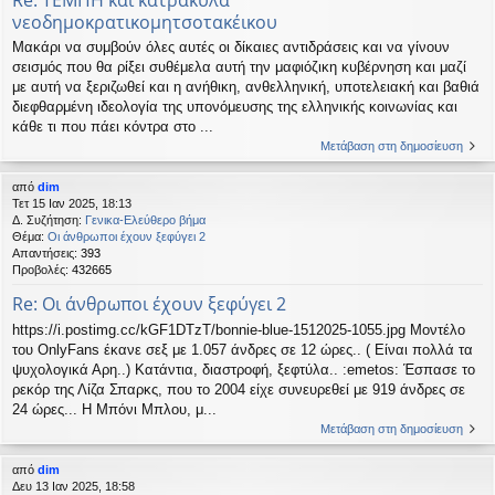
νεοδημοκρατικομητσοτακέικου
Μακάρι να συμβούν όλες αυτές οι δίκαιες αντιδράσεις και να γίνουν
σεισμός που θα ρίξει συθέμελα αυτή την μαφιόζικη κυβέρνηση και μαζί
με αυτή να ξεριζωθεί και η ανήθικη, ανθελληνική, υποτελειακή και βαθιά
διεφθαρμένη ιδεολογία της υπονόμευσης της ελληνικής κοινωνίας και
κάθε τι που πάει κόντρα στο ...
Μετάβαση στη δημοσίευση
από
dim
Τετ 15 Ιαν 2025, 18:13
Δ. Συζήτηση:
Γενικα-Ελεύθερο βήμα
Θέμα:
Οι άνθρωποι έχουν ξεφύγει 2
Απαντήσεις:
393
Προβολές:
432665
Re: Οι άνθρωποι έχουν ξεφύγει 2
https://i.postimg.cc/kGF1DTzT/bonnie-blue-1512025-1055.jpg Μοντέλο
του OnlyFans έκανε σεξ με 1.057 άνδρες σε 12 ώρες.. ( Είναι πολλά τα
ψυχολογικά Αρη..) Κατάντια, διαστροφή, ξεφτύλα.. :emetos: Έσπασε το
ρεκόρ της Λίζα Σπαρκς, που το 2004 είχε συνευρεθεί με 919 άνδρες σε
24 ώρες... Η Μπόνι Μπλου, μ...
Μετάβαση στη δημοσίευση
από
dim
Δευ 13 Ιαν 2025, 18:58