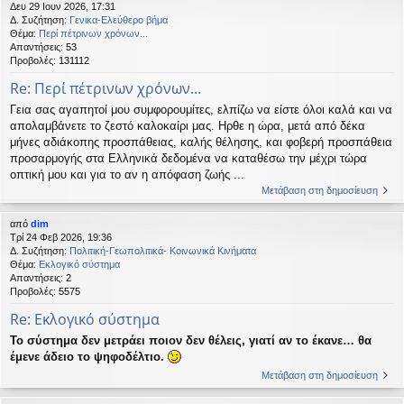
Δευ 29 Ιουν 2026, 17:31
η
εις
Δ. Συζήτηση:
Γενικα-Ελεύθερο βήμα
Θέμα:
Περί πέτρινων χρόνων...
Απαντήσεις:
53
Προβολές:
131112
Re: Περί πέτρινων χρόνων...
Γεια σας αγαπητοί μου συμφορουμίτες, ελπίζω να είστε όλοι καλά και να
απολαμβάνετε το ζεστό καλοκαίρι μας. Ηρθε η ώρα, μετά από δέκα
μήνες αδιάκοπης προσπάθειας, καλής θέλησης, και φοβερή προσπάθεια
προσαρμογής στα Ελληνικά δεδομένα να καταθέσω την μέχρι τώρα
οπτική μου και για το αν η απόφαση ζωής ...
Μετάβαση στη δημοσίευση
από
dim
Τρί 24 Φεβ 2026, 19:36
Δ. Συζήτηση:
Πολιτική-Γεωπολιτικά- Κοινωνικά Κινήματα
Θέμα:
Εκλογικό σύστημα
Απαντήσεις:
2
Προβολές:
5575
Re: Εκλογικό σύστημα
Το σύστημα δεν μετράει ποιον δεν θέλεις, γιατί αν το έκανε… θα
έμενε άδειο το ψηφοδέλτιο.
Μετάβαση στη δημοσίευση