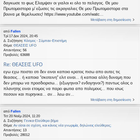
δαγκωσε το φως Ελαμψαν οι γιαλοι κι ολο το πελαγος. Θε μου
Πρωτομαστορα μ' εζωσες τις ακρογιαλιες Θε μου Πρωτομαστορα στα
βουνα με θεμελιωσες! https://www.youtube.com/watc...
Μετάβαση στη δημοσίευση
από
Fallen
Τρί 17 Δεκ 2024, 20:45
Δ. Συζήτηση:
Κόσμος - Σύμπαν-Επιστήμη
Θέμα:
ΘΕΑΣΕΙΣ UFO
Απαντήσεις:
56
Προβολές:
63688
Re: ΘΕΑΣΕΙΣ UFO
εγω εχω πειστει οτι δεν ειναι καποιο κρατος πισω απο αυτες τις
θεασεις... ή καποια ''σκοτεινη'' ελιτ ειναι... ή καποια αλλη δυναμη που
δεν μπορω να προσδιορισω... (εξωγηινοι? ενδογηινοι?) παντως ολος ο
πλανητης ειναι ετοιμος να παρει φωτια απο πολεμους... που ισως
πεσουν και πυρηνικα... αν... λεω αν...
Μετάβαση στη δημοσίευση
από
Fallen
Τετ 20 Νοέμ 2024, 11:20
Δ. Συζήτηση:
Γενικα-Ελεύθερο βήμα
Θέμα:
Αν είσαι σε σχέση, και κάνεις νέα γνωριμία, δηλώνεις ελεύθερος;
Απαντήσεις:
13
Προβολές:
28012