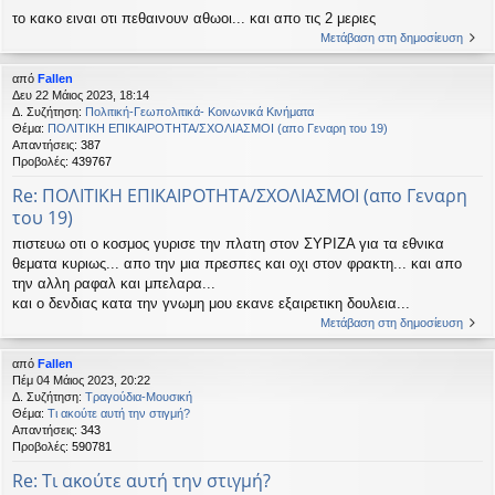
το κακο ειναι οτι πεθαινουν αθωοι... και απο τις 2 μεριες
Μετάβαση στη δημοσίευση
από
Fallen
Δευ 22 Μάιος 2023, 18:14
Δ. Συζήτηση:
Πολιτική-Γεωπολιτικά- Κοινωνικά Κινήματα
Θέμα:
ΠΟΛΙΤΙΚΗ ΕΠΙΚΑΙΡΟΤΗΤΑ/ΣΧΟΛΙΑΣΜΟΙ (απο Γεναρη του 19)
Απαντήσεις:
387
Προβολές:
439767
Re: ΠΟΛΙΤΙΚΗ ΕΠΙΚΑΙΡΟΤΗΤΑ/ΣΧΟΛΙΑΣΜΟΙ (απο Γεναρη
του 19)
πιστευω οτι ο κοσμος γυρισε την πλατη στον ΣΥΡΙΖΑ για τα εθνικα
θεματα κυριως... απο την μια πρεσπες και οχι στον φρακτη... και απο
την αλλη ραφαλ και μπελαρα...
και ο δενδιας κατα την γνωμη μου εκανε εξαιρετικη δουλεια...
Μετάβαση στη δημοσίευση
από
Fallen
Πέμ 04 Μάιος 2023, 20:22
Δ. Συζήτηση:
Τραγούδια-Μουσική
Θέμα:
Τι ακούτε αυτή την στιγμή?
Απαντήσεις:
343
Προβολές:
590781
Re: Τι ακούτε αυτή την στιγμή?