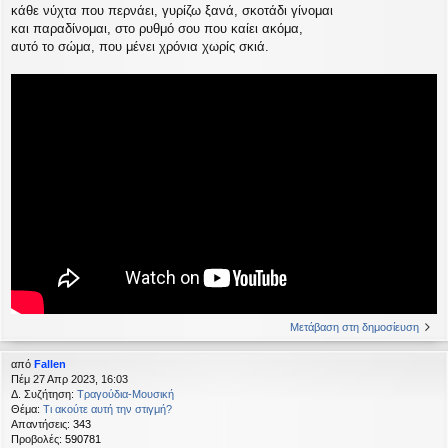
κάθε νύχτα που περνάει, γυρίζω ξανά, σκοτάδι γίνομαι
και παραδίνομαι, στο ρυθμό σου που καίει ακόμα,
αυτό το σώμα, που μένει χρόνια χωρίς σκιά.
Μετάβαση στη δημοσίευση
από
Fallen
Πέμ 27 Απρ 2023, 16:03
Δ. Συζήτηση:
Τραγούδια-Μουσική
Θέμα:
Τι ακούτε αυτή την στιγμή?
Απαντήσεις:
343
Προβολές:
590781