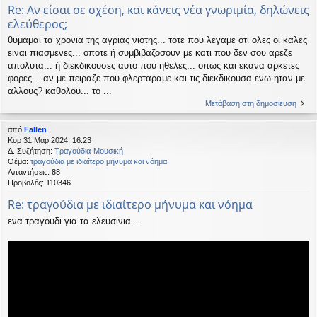
Re: Αν είσαι σε σχέση, και κάνεις νέα γνωριμία, δηλώνεις
ελεύθερος;
θυμαμαι τα χρονια της αγριας νιοτης... τοτε που λεγαμε οτι ολες οι καλες
ειναι πιασμενες... οποτε ή συμβιβαζοσουν με κατι που δεν σου αρεζε
απολυτα... ή διεκδικουσες αυτο που ηθελες... οπως και εκανα αρκετες
φορες... αν με πειραζε που φλερταραμε και τις διεκδικουσα ενω ηταν με
αλλους? καθολου... το ...
Μετάβαση στη δημοσίευση
από
Fallen
Κυρ 31 Μαρ 2024, 16:23
Δ. Συζήτηση:
Τραγούδια-Μουσική
Θέμα:
τραγούδια με ιδιαίτερο μήνυμα και νόημα
Απαντήσεις:
88
Προβολές:
110346
Re: τραγούδια με ιδιαίτερο μήνυμα και νόημα
ενα τραγουδι για τα ελευσινια...