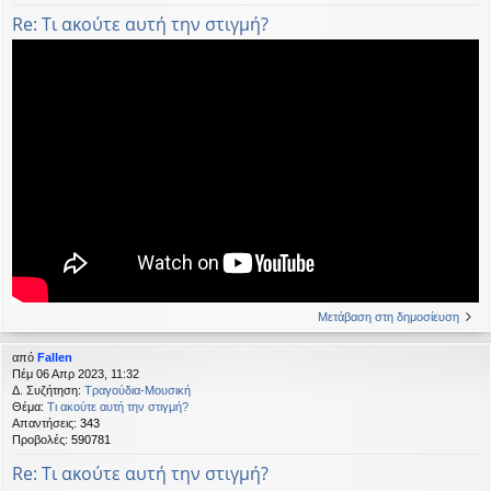
Re: Τι ακούτε αυτή την στιγμή?
Μετάβαση στη δημοσίευση
από
Fallen
Πέμ 06 Απρ 2023, 11:32
Δ. Συζήτηση:
Τραγούδια-Μουσική
Θέμα:
Τι ακούτε αυτή την στιγμή?
Απαντήσεις:
343
Προβολές:
590781
Re: Τι ακούτε αυτή την στιγμή?