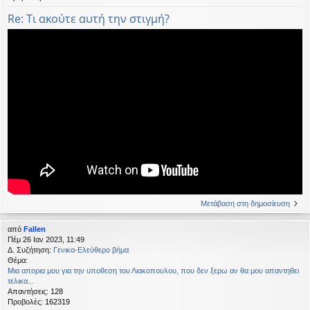
Re: Τι ακούτε αυτή την στιγμή?
Μετάβαση στη δημοσίευση
από
Fallen
Πέμ 26 Ιαν 2023, 11:49
Δ. Συζήτηση:
Γενικα-Ελεύθερο βήμα
Θέμα:
Μια απορια μου για την υποθεση του Λιακοπουλου, που δεν ξερω αν θα μου απαντηθει
τελικα...
Απαντήσεις:
128
Προβολές:
162319