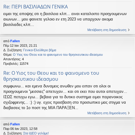
Re: ΠΕΡΙ ΒΑΣΙΛΙΑΔΩΝ ΓΕΝΙΚΑ
ειμαι της αποψης οτι η βασιλεια κλπ... ειναι καταλοιπο προηγουμενων
αιωνων... μου φαινετε γελοιο εν ετη 2023 να υπαρχουν ακομα
βασιλιαδες κλπ...
Μετάβαση στη δημοσίευση
από
Fallen
Πέμ 12 Ιαν 2023, 21:21
Δ. Συζήτηση:
Γενικα-Ελεύθερο βήμα
Θέμα:
Ο Υιος του Θεου και το φαινομενο του θρησκευτικου ιδεασμου
Απαντήσεις:
4
Προβολές:
11574
Re: Ο Υιος του Θεου και το φαινομενο του
θρησκευτικου ιδεασμου
συμφωνω... και εμενα δυναμεις ανωθεν μου ειπαν οτι ολοι οι
προηγουμενοι ''μεσσιες'' απετυχαν... και οτι εκει που αυτοι απετυχαν...
ΙΣΩΣ πετυχω εγω... βεβαια για το δυτικο συστημα ειμαι παρανοικος
σχιζοφρενης... :) :) υγ. εχεις προσβαση στο προσωπικο μας στιγμα να
διαβασεις το 1ο ποστ της ΜΙΑ ΠΑΡΑΞΕΝ...
Μετάβαση στη δημοσίευση
από
Fallen
Παρ 06 Ιαν 2023, 12:58
Δ. Συζήτηση:
Στα ΙΔΕΟ γελάμε!