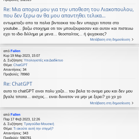
Re: Μια απορια μου για την υποθεση του Λιακοπουλου,
που δεν ξερω αν θα μου απαντηθει τελικα...
εντωμεταξυ απο τα παλια βιντεακια του δεν υπαρχει τιποτα στο
youtube... βαζω στοιχημα οτι τον μπουζουριασαν και αυτον και πιστευω
εχει το ιδιο διλλημα με μενα... θεοσταλτος... ή ψυχακιας?
Μετάβαση στη δημοσίευση
από
Fallen
Κυρ 19 Μαρ 2023, 15:07
Δ. Συζήτηση:
Υπολογιστές και Διαδίκτυο
Θέμα:
ChatGPT
Απαντήσεις:
34
Προβολές:
78960
Re: ChatGPT
αυτο το chatGPT ειναι πολυ χαζο... του βαλα το ονομα μου και δεν μου
βγαλε τιποτα... αισχος... ειναι δυνατον να μην με ξερει? χο χο χο
Μετάβαση στη δημοσίευση
από
Fallen
Παρ 17 Φεβ 2023, 12:26
Δ. Συζήτηση:
Τραγούδια-Μουσική
Θέμα:
Τι ακούτε αυτή την στιγμή?
Απαντήσεις:
343
Προβολές:
590781