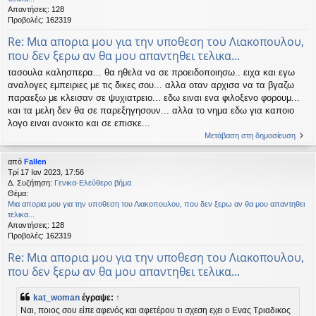
Απαντήσεις:
128
Προβολές:
162319
Re: Μια απορια μου για την υποθεση του Λιακοπουλου,
που δεν ξερω αν θα μου απαντηθει τελικα...
τασουλα καλησπερα... θα ηθελα να σε προειδοποιησω.. ειχα και εγω
αναλογες εμπειριες με τις δικες σου... αλλα οταν αρχισα να τα βγαζω
παραεξω με κλεισαν σε ψυχιατρειο... εδω ειναι ενα φιλοξενο φορουμ...
και τα μελη δεν θα σε παρεξηγησουν... αλλα το νημα εδω για καποιο
λογο ειναι ανοικτο και σε επισκε...
Μετάβαση στη δημοσίευση
από
Fallen
Τρί 17 Ιαν 2023, 17:56
Δ. Συζήτηση:
Γενικα-Ελεύθερο βήμα
Θέμα:
Μια απορια μου για την υποθεση του Λιακοπουλου, που δεν ξερω αν θα μου απαντηθει
τελικα...
Απαντήσεις:
128
Προβολές:
162319
Re: Μια απορια μου για την υποθεση του Λιακοπουλου,
που δεν ξερω αν θα μου απαντηθει τελικα...
kat_woman
έγραψε:
↑
Ναι, ποιος σου είπε αφενός και αφετέρου τι σχεση εχει ο Ενας Τριαδικος