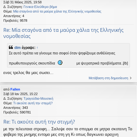
Σάβ 31 Μάιος 2025, 19:58
η
εις
Δ. Συζήτηση:
Γενικα-Ελεύθερο βήμα
Θέμα:
Μία σταγόνα από τα μαύρα χάλια της Ελληνικής νομοθεσίας
Απαντήσεις:
4
Προβολές:
9578
Re: Μία σταγόνα από τα μαύρα χάλια της Ελληνικής
νομοθεσίας
dim
έγραψε:
↑
Σε αυτό πρέπει να γίνουμε πιο σοφοί όταν ψηφίζουμε ανθέλληνες
πρωθυπουργούς σκουπίδια
με ψυχιατρικά προβλήματα..[/b]
ενας τρελος θα μας σωσει...
Μετάβαση στη δημοσίευση
από
Fallen
Σάβ 18 Ιαν 2025, 15:22
Δ. Συζήτηση:
Τραγούδια-Μουσική
Θέμα:
Τι ακούτε αυτή την στιγμή?
Απαντήσεις:
343
Προβολές:
590781
Re: Τι ακούτε αυτή την στιγμή?
με την τελευταια στροφη... Σαλεψε σαν το σπερμα σε μητρα σκοτεινη Το
φοβερο της μνημης εντομο μες στη γη Κι οπως δαγκωνει αραχνη