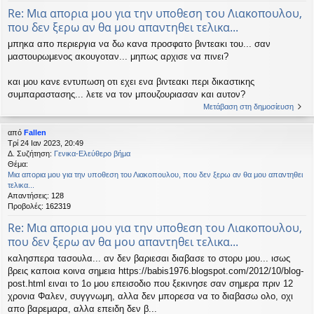
Re: Μια απορια μου για την υποθεση του Λιακοπουλου,
που δεν ξερω αν θα μου απαντηθει τελικα...
μπηκα απο περιεργια να δω κανα προσφατο βιντεακι του... σαν
μαστουρωμενος ακουγοταν... μηπως αρχισε να πινει?
και μου κανε εντυπωση οτι εχει ενα βιντεακι περι δικαστικης
συμπαραστασης... λετε να τον μπουζουριασαν και αυτον?
Μετάβαση στη δημοσίευση
από
Fallen
Τρί 24 Ιαν 2023, 20:49
Δ. Συζήτηση:
Γενικα-Ελεύθερο βήμα
Θέμα:
Μια απορια μου για την υποθεση του Λιακοπουλου, που δεν ξερω αν θα μου απαντηθει
τελικα...
Απαντήσεις:
128
Προβολές:
162319
Re: Μια απορια μου για την υποθεση του Λιακοπουλου,
που δεν ξερω αν θα μου απαντηθει τελικα...
καλησπερα τασουλα... αν δεν βαριεσαι διαβασε το στορυ μου... ισως
βρεις καποια κοινα σημεια https://babis1976.blogspot.com/2012/10/blog-
post.html ειναι το 1ο μου επεισοδιο που ξεκινησε σαν σημερα πριν 12
χρονια Φαλεν, συγγνωμη, αλλα δεν μπορεσα να το διαβασω ολο, οχι
απο βαρεμαρα, αλλα επειδη δεν β...