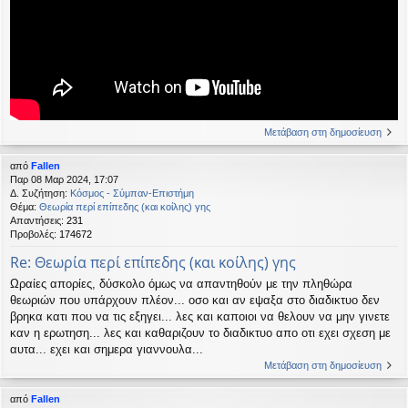
Μετάβαση στη δημοσίευση
από
Fallen
Παρ 08 Μαρ 2024, 17:07
Δ. Συζήτηση:
Κόσμος - Σύμπαν-Επιστήμη
Θέμα:
Θεωρία περί επίπεδης (και κοίλης) γης
Απαντήσεις:
231
Προβολές:
174672
Re: Θεωρία περί επίπεδης (και κοίλης) γης
Ωραίες απορίες, δύσκολο όμως να απαντηθούν με την πληθώρα
θεωριών που υπάρχουν πλέον... οσο και αν εψαξα στο διαδικτυο δεν
βρηκα κατι που να τις εξηγει... λες και καποιοι να θελουν να μην γινετε
καν η ερωτηση... λες και καθαριζουν το διαδικτυο απο οτι εχει σχεση με
αυτα... εχει και σημερα γιαννουλα...
Μετάβαση στη δημοσίευση
από
Fallen