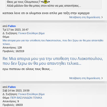
Θεος με τους Ολυμπιους?
Αλλά μάλλον δεν θα μπεις στον κόπο να μας απαντήσεις...
καποιοι λενε οτι οι ολυμπιοι ειναι απλα μια ταξη στην ιεραρχια
Μετάβαση στη δημοσίευση
από
Fallen
Τρί 17 Ιαν 2023, 16:47
Δ. Συζήτηση:
Γενικα-Ελεύθερο βήμα
Θέμα:
Μια απορια μου για την υποθεση του Λιακοπουλου, που δεν ξερω αν θα μου απαντηθει
τελικα...
Απαντήσεις:
128
Προβολές:
162319
Re: Μια απορια μου για την υποθεση του Λιακοπουλου,
που δεν ξερω αν θα μου απαντηθει τελικα...
εγω πιστευω σε ολους τους θεους...
Μετάβαση στη δημοσίευση
από
Fallen
Σάβ 14 Ιαν 2023, 19:59
Δ. Συζήτηση:
Γενικα-Ελεύθερο βήμα
Θέμα:
ΠΕΡΙ ΒΑΣΙΛΙΑΔΩΝ ΓΕΝΙΚΑ
Απαντήσεις:
9
Προβολές:
16633