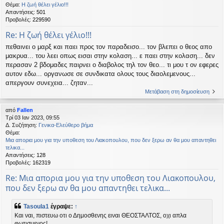
Θέμα:
Η ζωή θέλει γέλιο!!!
Απαντήσεις:
501
Προβολές:
229590
Re: Η ζωή θέλει γέλιο!!!
πεθαινει ο μαρξ και παει προς τον παραδεισο... τον βλεπει ο θεος απο
μακρυα... του λεει οπως εισαι στην κολαση... ε παει στην κολαση... δεν
περασαν 2 βδομαδες παιρνει ο διαβολος τηλ τον θεο... τι μου τ ον εφερες
αυτον εδω... οργανωσε σε συνδικατα ολους τους διαολεμενους...
απεργουν συνεχεια... ζηταν...
Μετάβαση στη δημοσίευση
από
Fallen
Τρί 03 Ιαν 2023, 09:55
Δ. Συζήτηση:
Γενικα-Ελεύθερο βήμα
Θέμα:
Μια απορια μου για την υποθεση του Λιακοπουλου, που δεν ξερω αν θα μου απαντηθει
τελικα...
Απαντήσεις:
128
Προβολές:
162319
Re: Μια απορια μου για την υποθεση του Λιακοπουλου,
που δεν ξερω αν θα μου απαντηθει τελικα...
Tasoula1
έγραψε:
↑
Και ναι, πιστευω οτι ο Δημοσθενης ειναι ΘΕΟΣΤΑΛΤΟΣ, οχι απλα
φωτισμενος!