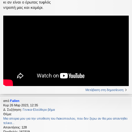
κι αν είναι ο έρωτας τυφλός
ντροπή μας και καμάρι.
Μετάβαση στη δημοσίευση
από
Fallen
Κυρ 26 Μαρ 2023, 12:35
Δ. Συζήτηση:
Γενικα-Ελεύθερο βήμα
Θέμα:
Μια απορια μου για την υποθεση του Λιακοπουλου, που δεν ξερω αν θα μου απαντηθει
τελικα...
Απαντήσεις:
128
Προβολές:
162319