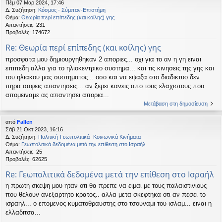
Πέμ 07 Μαρ 2024, 17:46
Δ. Συζήτηση:
Κόσμος - Σύμπαν-Επιστήμη
Θέμα:
Θεωρία περί επίπεδης (και κοίλης) γης
Απαντήσεις:
231
Προβολές:
174672
Re: Θεωρία περί επίπεδης (και κοίλης) γης
προσφατα μου δημιουργηθηκαν 2 αποριες... οχι για το αν η γη ειναι
επιπεδη αλλα για το ηλιοκεντρικο συστημα... και τις κινησεις της γης και
του ηλιακου μας συστηματος... οσο και να εψαξα στο διαδικτυο δεν
πηρα σαφεις απαντησεις... αν ξερει κανεις απο τους ελαχιστους που
απομειναμε ας απαντησει απορια...
Μετάβαση στη δημοσίευση
από
Fallen
Σάβ 21 Οκτ 2023, 16:16
Δ. Συζήτηση:
Πολιτική-Γεωπολιτικά- Κοινωνικά Κινήματα
Θέμα:
Γεωπολιτικά δεδομένα μετά την επίθεση στο Ισραήλ
Απαντήσεις:
25
Προβολές:
62625
Re: Γεωπολιτικά δεδομένα μετά την επίθεση στο Ισραήλ
η πρωτη σκεψη μου ηταν οτι θα πρεπε να ειμαι με τους παλαιστινιους
που θελουν ανεξαρτητο κρατος.. αλλα μετα σκεφτηκα οτι αν πεσει το
ισραηλ... ο επομενος κυματοθραυστης στο τσουναμι του ισλαμ... ειναι η
ελλαδιτσα...