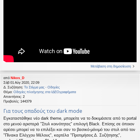
Μετάβαση στη δημοσίευση
από
Nikos_D
Σάβ 01 Αύγ 2020, 22:09
Δ. Συζήτηση:
Το Στίγμα μας - Οδηγίες
Θέμα:
Οδηγίες πλοήγησης στα ΙΔΕΟγραφήματα
Απαντήσεις:
2
Προβολές:
144379
Για τους οπαδούς του dark mode
Εγκαταστάθηκε νέο dark theme, μπορείτε να το δοκιμάσετε από το portal
στο μενού αριστερά "Στυλ κοινότητας" επιλογή Black. Επίσης σε όποιον
αρέσει μπορεί να το επιλέξει και σαν το βασικό-μόνιμό του στυλ από τον
"Πίνακα Ελέγχου Μέλους", καρτέλα "Προτιμήσεις Δ. Συζήτησης",