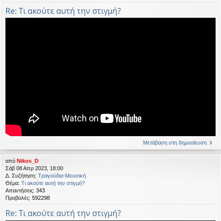
Re: Τι ακούτε αυτή την στιγμή?
Μετάβαση στη δημοσίευση
από
Nikos_D
Σάβ 08 Απρ 2023, 18:00
Δ. Συζήτηση:
Τραγούδια-Μουσική
Θέμα:
Τι ακούτε αυτή την στιγμή?
Απαντήσεις:
343
Προβολές:
592298
Re: Τι ακούτε αυτή την στιγμή?