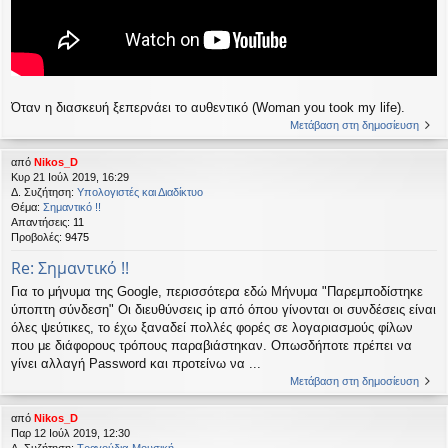
Όταν η διασκευή ξεπερνάει το αυθεντικό (Woman you took my life).
Μετάβαση στη δημοσίευση
από
Nikos_D
Κυρ 21 Ιούλ 2019, 16:29
Δ. Συζήτηση:
Υπολογιστές και Διαδίκτυο
Θέμα:
Σημαντικό !!
Απαντήσεις:
11
Προβολές:
9475
Re: Σημαντικό !!
Για το μήνυμα της Google, περισσότερα εδώ Μήνυμα "Παρεμποδίστηκε
ύποπτη σύνδεση" Οι διευθύνσεις ip από όπου γίνονται οι συνδέσεις είναι
όλες ψεύτικες, το έχω ξαναδεί πολλές φορές σε λογαριασμούς φίλων
που με διάφορους τρόπους παραβιάστηκαν. Οπωσδήποτε πρέπει να
γίνει αλλαγή Password και προτείνω να ...
Μετάβαση στη δημοσίευση
από
Nikos_D
Παρ 12 Ιούλ 2019, 12:30
Δ. Συζήτηση:
Τραγούδια-Μουσική