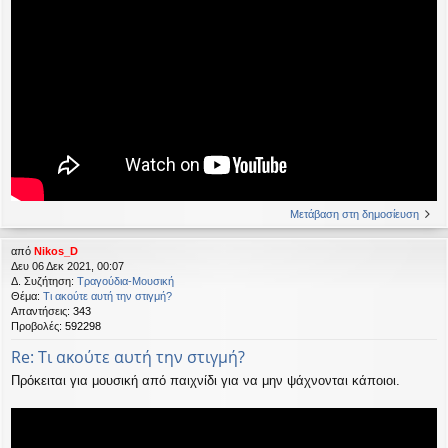
Μετάβαση στη δημοσίευση
από
Nikos_D
Δευ 06 Δεκ 2021, 00:07
Δ. Συζήτηση:
Τραγούδια-Μουσική
Θέμα:
Τι ακούτε αυτή την στιγμή?
Απαντήσεις:
343
Προβολές:
592298
Re: Τι ακούτε αυτή την στιγμή?
Πρόκειται για μουσική από παιχνίδι για να μην ψάχνονται κάποιοι.