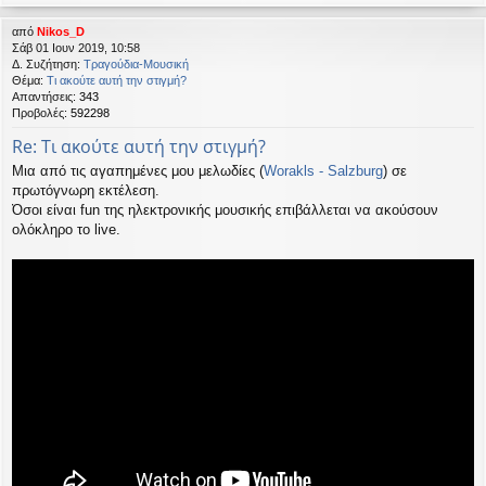
από
Nikos_D
Σάβ 01 Ιουν 2019, 10:58
Δ. Συζήτηση:
Τραγούδια-Μουσική
Θέμα:
Τι ακούτε αυτή την στιγμή?
Απαντήσεις:
343
Προβολές:
592298
Re: Τι ακούτε αυτή την στιγμή?
Μια από τις αγαπημένες μου μελωδίες (
Worakls - Salzburg
) σε
πρωτόγνωρη εκτέλεση.
Όσοι είναι fun της ηλεκτρονικής μουσικής επιβάλλεται να ακούσουν
ολόκληρο το live.