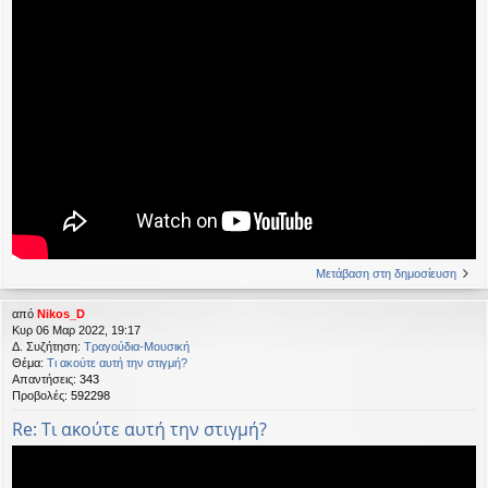
Μετάβαση στη δημοσίευση
από
Nikos_D
Κυρ 06 Μαρ 2022, 19:17
Δ. Συζήτηση:
Τραγούδια-Μουσική
Θέμα:
Τι ακούτε αυτή την στιγμή?
Απαντήσεις:
343
Προβολές:
592298
Re: Τι ακούτε αυτή την στιγμή?