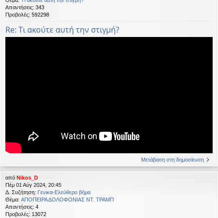
Απαντήσεις:
343
Προβολές:
592298
Re: Τι ακούτε αυτή την στιγμή?
Μετάβαση στη δημοσίευση
από
Nikos_D
Πέμ 01 Αύγ 2024, 20:45
Δ. Συζήτηση:
Γενικα-Ελεύθερο βήμα
Θέμα:
ΑΠΟΠΕΙΡΑ ΔΟΛΟΦΟΝΙΑΣ ΝΤ. ΤΡΑΜΠ
Απαντήσεις:
4
Προβολές:
13072