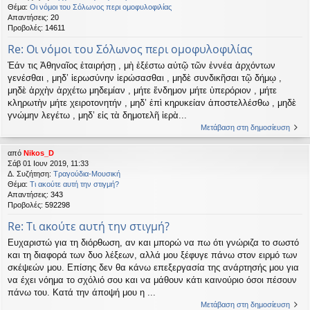
Θέμα:
Οι νόμοι του Σόλωνος περι ομοφυλοφιλίας
Απαντήσεις:
20
Προβολές:
14611
Re: Οι νόμοι του Σόλωνος περι ομοφυλοφιλίας
Ἐάν τις Ἀθηναῖος ἑταιρήσῃ , μὴ ἐξέστω αὐτῷ τῶν ἐννέα ἀρχόντων
γενέσθαι , μηδ’ ἱερωσύνην ἱερώσασθαι , μηδὲ συνδικῆσαι τῷ δήμῳ ,
μηδὲ ἀρχὴν ἀρχέτω μηδεμίαν , μήτε ἔνδημον μήτε ὑπερόριον , μήτε
κληρωτὴν μήτε χειροτονητήν , μηδ’ ἐπὶ κηρυκείαν ἀποστελλέσθω , μηδὲ
γνώμην λεγέτω , μηδ’ εἰς τὰ δημοτελῆ ἱερὰ...
Μετάβαση στη δημοσίευση
από
Nikos_D
Σάβ 01 Ιουν 2019, 11:33
Δ. Συζήτηση:
Τραγούδια-Μουσική
Θέμα:
Τι ακούτε αυτή την στιγμή?
Απαντήσεις:
343
Προβολές:
592298
Re: Τι ακούτε αυτή την στιγμή?
Ευχαριστώ για τη διόρθωση, αν και μπορώ να πω ότι γνώριζα το σωστό
και τη διαφορά των δυο λέξεων, αλλά μου ξέφυγε πάνω στον ειρμό των
σκέψεών μου. Επίσης δεν θα κάνω επεξεργασία της ανάρτησής μου για
να έχει νόημα το σχόλιό σου και να μάθουν κάτι καινούριο όσοι πέσουν
πάνω του. Κατά την άποψή μου η ...
Μετάβαση στη δημοσίευση