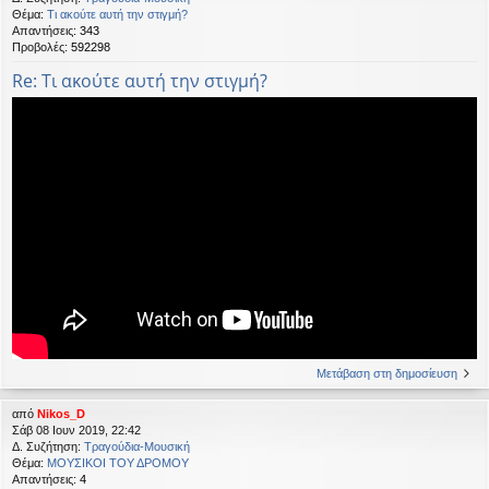
Θέμα:
Τι ακούτε αυτή την στιγμή?
Απαντήσεις:
343
Προβολές:
592298
Re: Τι ακούτε αυτή την στιγμή?
Μετάβαση στη δημοσίευση
από
Nikos_D
Σάβ 08 Ιουν 2019, 22:42
Δ. Συζήτηση:
Τραγούδια-Μουσική
Θέμα:
ΜΟΥΣΙΚΟΙ ΤΟΥ ΔΡΟΜΟΥ
Απαντήσεις:
4