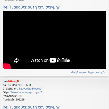
Re: Τι ακούτε αυτή την στιγμή?
Μετάβαση στη δημοσίευση
από
Nikos_D
Σάβ 16 Μαρ 2019, 05:11
Δ. Συζήτηση:
Τραγούδια-Μουσική
Θέμα:
Τι ακούτε αυτή την στιγμή?
Απαντήσεις:
343
Προβολές:
592298
Re: Τι ακούτε αυτή την στιγμή?