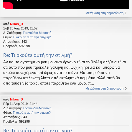
Μετάβαση στη δημοσίευση
από
Nikos_D
Σάβ 13 Απρ 2019, 11:52
Δ. Συζήτηση:
Τραγούδια-Μουσική
Θέμα:
Τι ακούτε αυτή την στιγμή?
Απαντήσεις:
343
Προβολές:
592298
Re: Τι ακούτε αυτή την στιγμή?
Αν και το αγαπημένο μου μουσικό όργανο είναι το βιολί η αλήθεια είναι
ότι αυτό που μου προκαλεί γαλήνη και ψυχική ηρεμία και μπορώ να
ακούω συνεχόμενα επί ώρες είναι το πιάνο. Θα μπορούσα να
παραθέσω ατελείωτη λίστα από εκπληκτικά κομμάτια αλλά αυτό θα
απαιτούσε νέο topic, οπότε παραθέτω ένα μόνο, π...
Μετάβαση στη δημοσίευση
από
Nikos_D
Πέμ 11 Απρ 2019, 21:44
Δ. Συζήτηση:
Τραγούδια-Μουσική
Θέμα:
Τι ακούτε αυτή την στιγμή?
Απαντήσεις:
343
Προβολές:
592298
Re: Τι ακούτε αυτή την στιγμή?