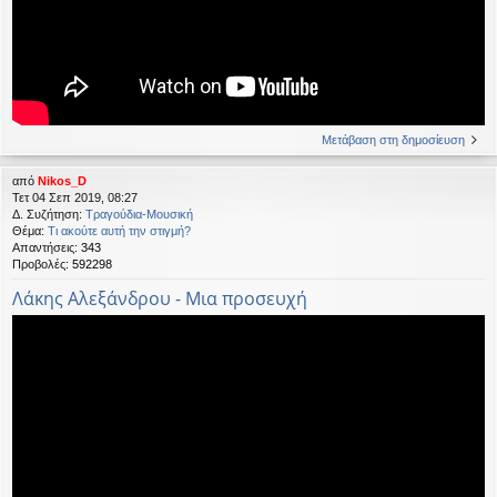
Μετάβαση στη δημοσίευση
από
Nikos_D
Τετ 04 Σεπ 2019, 08:27
Δ. Συζήτηση:
Τραγούδια-Μουσική
Θέμα:
Τι ακούτε αυτή την στιγμή?
Απαντήσεις:
343
Προβολές:
592298
Λάκης Αλεξάνδρου - Μια προσευχή