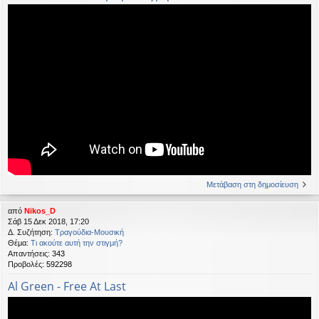
Μετάβαση στη δημοσίευση
από
Nikos_D
Σάβ 15 Δεκ 2018, 17:20
Δ. Συζήτηση:
Τραγούδια-Μουσική
Θέμα:
Τι ακούτε αυτή την στιγμή?
Απαντήσεις:
343
Προβολές:
592298
Al Green - Free At Last