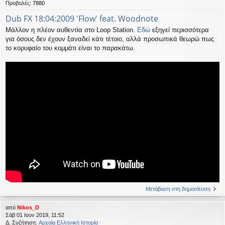
Προβολές:
7880
Dub FX 18:04:2009 'Flow' feat. Woodnote
Μάλλον η πλέον αυθεντία στο Loop Station.
Εδώ
εξηγεί περισσότερα
για όσους δεν έχουν ξαναδεί κάτι τέτοιο, αλλά προσωπικά θεωρώ πως
το κορυφαίο του κομμάτι είναι το παρακάτω.
Μετάβαση στη δημοσίευση
από
Nikos_D
Σάβ 01 Ιουν 2019, 11:52
Δ. Συζήτηση:
Αρχαία Ελληνική Ιστορία