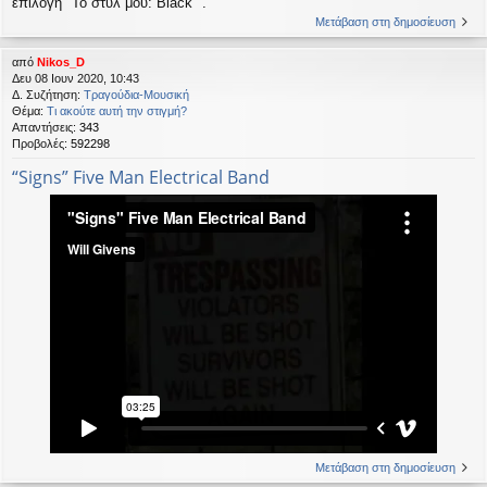
επιλογή "Το στυλ μου: Black" .
Μετάβαση στη δημοσίευση
από
Nikos_D
Δευ 08 Ιουν 2020, 10:43
Δ. Συζήτηση:
Τραγούδια-Μουσική
Θέμα:
Τι ακούτε αυτή την στιγμή?
Απαντήσεις:
343
Προβολές:
592298
“Signs” Five Man Electrical Band
Μετάβαση στη δημοσίευση