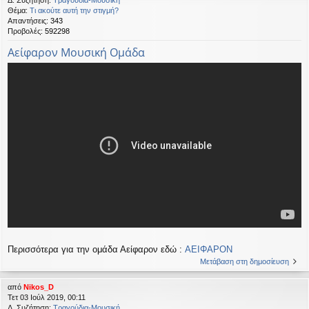
Θέμα:
Τι ακούτε αυτή την στιγμή?
Απαντήσεις:
343
Προβολές:
592298
Αείφαρον Μουσική Ομάδα
Περισσότερα για την ομάδα Αείφαρον εδώ :
ΑΕΙΦΑΡΟΝ
Μετάβαση στη δημοσίευση
από
Nikos_D
Τετ 03 Ιούλ 2019, 00:11
Δ. Συζήτηση:
Τραγούδια-Μουσική