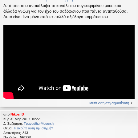
Από τότε που ανακάλυψα το κανάλι του συγκεκριμένου μουσικού
άλλαξα γνώμη για τον ήχο του σαξόφωνου που πάντα αντιπαθούσα.
Αυτό είναι ένα μόνο από τα πολλά αξιόλογα κομμάτια του.
Μετάβαση στη δημοσίευση
από
Nikos_D
Κυρ 31 Μαρ 2019, 10:22
Δ. Συζήτηση:
Τραγούδια-Μουσική
Θέμα:
Τι ακούτε αυτή την στιγμή?
Απαντήσεις:
343
Προβολές:
592298