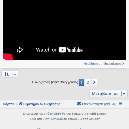
Μετάβαση στη δημοσίευση
2
1
Επόμενη
Η αναζήτηση βρήκε 30 εγγραφές
Μετάβαση σε
Πόρταλ
Ευρετήριο Δ. Συζήτησης
Επικοινωνήστε μαζί μας
Δημιουργήθηκε από
phpBB
® Forum Software © phpBB Limited
Style από
Arty
- Ενημέρωση phpBB 3.2 από MrGaby