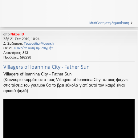
Μετάβαση στη δημοσίευση
από
Nikos_D
Σάβ 21 Σεπ 2019, 10:24
Δ. Συζήτηση:
Τραγούδια-Μουσική
Θέμα:
Τι ακούτε αυτή την στιγμή?
Απαντήσεις:
343
Προβολές:
592298
Villagers of Ioannina City - Father Sun
Villagers of Ioannina City - Father Sun
(Καινούριο κομμάτι από τους Villagers of Ioannina City, όποιος ψάχνει
στις τάσεις του youtube θα το βρει εύκολα γιατί αυτό τον καιρό είναι
αρκετά ψηλά)