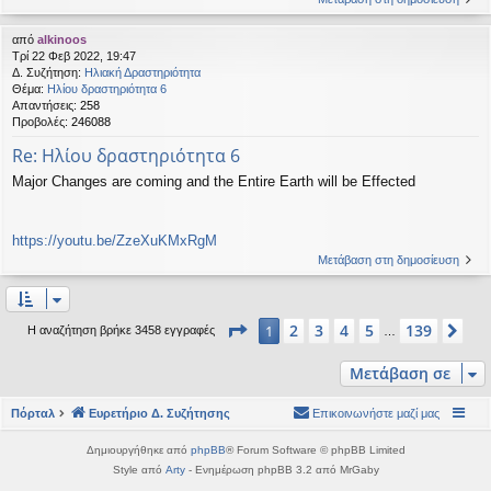
από
alkinoos
Τρί 22 Φεβ 2022, 19:47
Δ. Συζήτηση:
Ηλιακή Δραστηριότητα
Θέμα:
Ηλίου δραστηριότητα 6
Απαντήσεις:
258
Προβολές:
246088
Re: Ηλίου δραστηριότητα 6
Major Changes are coming and the Entire Earth will be Effected
https://youtu.be/ZzeXuKMxRgM
Μετάβαση στη δημοσίευση
Σελίδα
1
από
139
2
3
4
5
139
1
Επ
Η αναζήτηση βρήκε 3458 εγγραφές
…
Μετάβαση σε
Πόρταλ
Ευρετήριο Δ. Συζήτησης
Επικοινωνήστε μαζί μας
Δημιουργήθηκε από
phpBB
® Forum Software © phpBB Limited
Style από
Arty
- Ενημέρωση phpBB 3.2 από MrGaby