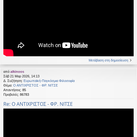
Μετάβαση στη δημοσίευση
από
alkinoos
Σάβ 21 Μαρ 2026, 14:13
Δ. Συζήτηση:
Ευρωπαϊκή-Παγκόσμια Φιλοσοφία
Θέμα:
Ο ΑΝΤΙΧΡΙΣΤΟΣ - ΦΡ. ΝΙΤΣΕ
Απαντήσεις:
85
Προβολές:
86783
Re: Ο ΑΝΤΙΧΡΙΣΤΟΣ - ΦΡ. ΝΙΤΣΕ