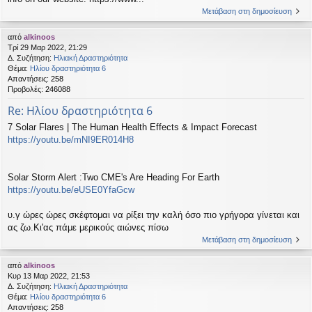
Μετάβαση στη δημοσίευση
από
alkinoos
Τρί 29 Μαρ 2022, 21:29
Δ. Συζήτηση:
Ηλιακή Δραστηριότητα
Θέμα:
Ηλίου δραστηριότητα 6
Απαντήσεις:
258
Προβολές:
246088
Re: Ηλίου δραστηριότητα 6
7 Solar Flares | The Human Health Effects & Impact Forecast
https://youtu.be/mNI9ER014H8
Solar Storm Alert :Two CME's Are Heading For Earth
https://youtu.be/eUSE0YfaGcw
υ.γ ώρες ώρες σκέφτομαι να ρίξει την καλή όσο πιο γρήγορα γίνεται και
ας ζω.Κι'ας πάμε μερικούς αιώνες πίσω
Μετάβαση στη δημοσίευση
από
alkinoos
Κυρ 13 Μαρ 2022, 21:53
Δ. Συζήτηση:
Ηλιακή Δραστηριότητα
Θέμα:
Ηλίου δραστηριότητα 6
Απαντήσεις:
258