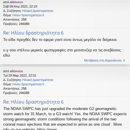
από
alkinoos
Σάβ 09 Απρ 2022, 22:19
Δ. Συζήτηση:
Ηλιακή Δραστηριότητα
Θέμα:
Ηλίου δραστηριότητα 6
Απαντήσεις:
258
Προβολές:
246088
Re: Ηλίου δραστηριότητα 6
Το είδα προχθές δεν το έφερα γιατί είναι όντως μεγάλο σε διάρκεια.
υ.γ σου στέλνω μερικές φωτογραφίες στο μεσσενζερ να τις ανεβάσεις
εδώ
Μετάβαση στη δημοσίευση
από
alkinoos
Τρί 29 Μαρ 2022, 22:01
Δ. Συζήτηση:
Ηλιακή Δραστηριότητα
Θέμα:
Ηλίου δραστηριότητα 6
Απαντήσεις:
258
Προβολές:
246088
Re: Ηλίου δραστηριότητα 6
The NOAA SWPC has just upgraded the moderate G2 geomagnetic
storm watch for 31 March, to a G3 watch! Yes, the NOAA SWPC expects
strong geomagnetic storm conditions following the arrival of the two
coronal mass ejections that are expected to arrive as one cloud . More
info on our website. https://www...