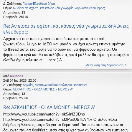
Δ. Συζήτηση:
Γενικα-Ελεύθερο βήμα
Θέμα:
Αν είσαι σε σχέση, και κάνεις νέα γνωριμία, δηλώνεις ελεύθερος;
Απαντήσεις:
13
Προβολές:
28140
Re: Αν είσαι σε σχέση, και κάνεις νέα γνωριμία, δηλώνεις
ελεύθερος;
Αρχικά να σου πω ευχαριστώ που έστω και με αυτό το poll,
ζωντανεύουν λιιιιγο τα ΙΔΕΟ και μακάρι να έχει αρκετή επισκεψιμότητα
το thread αυτό, έτσι ώστε να το δουν και να ψηφίσουν αρκετοί. Θα
ψηφίσω και εγώ και θα καταλάβεις τι, γιατί μάλλον θα είμαι η πρώτη (και
ελπίζω όχι η τελευταια... :loco: ) Α...
Μετάβαση στη δημοσίευση
από
alkinoos
Σάβ 04 Ιαν 2025, 22:00
Δ. Συζήτηση:
Αρχαίοι, Μεσαιωνικοί και Νεώτεροι Πολιτισμοί
Θέμα:
ΑΣΚΛΗΠΙΟΣ - ΟΙ ΔΑΙΜΟΝΕΣ - ΜΕΡΟΣ Α'
Απαντήσεις:
13
Προβολές:
25326
Re: ΑΣΚΛΗΠΙΟΣ - ΟΙ ΔΑΙΜΟΝΕΣ - ΜΕΡΟΣ Α'
http://www.youtube.com/watch?v=ok54nlZDDno
http://www.youtube.com/watch?v=sMPoitObT8A Υ.γ Ο τίτλος θέλει
διόρθωση Αλκινοε, μπραβο για το θεμα σου! Πιστευω οτι υπαρχουν οι
δαιμονες παυλα θεοί/θεες μεσα στις ψυχες των ανθρωπων και εμπνεουν