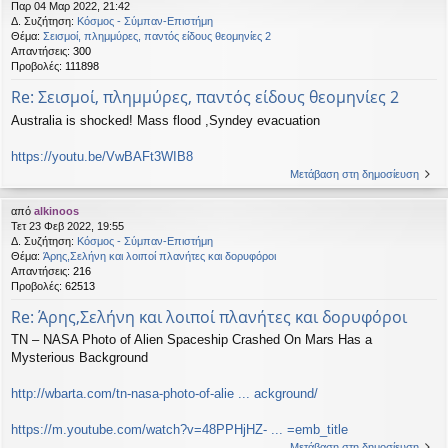
Παρ 04 Μαρ 2022, 21:42
Δ. Συζήτηση:
Κόσμος - Σύμπαν-Επιστήμη
Θέμα:
Σεισμοί, πλημμύρες, παντός είδους θεομηνίες 2
Απαντήσεις:
300
Προβολές:
111898
Re: Σεισμοί, πλημμύρες, παντός είδους θεομηνίες 2
Australia is shocked! Mass flood ,Syndey evacuation
https://youtu.be/VwBAFt3WIB8
Μετάβαση στη δημοσίευση
από
alkinoos
Τετ 23 Φεβ 2022, 19:55
Δ. Συζήτηση:
Κόσμος - Σύμπαν-Επιστήμη
Θέμα:
Άρης,Σελήνη και λοιποί πλανήτες και δορυφόροι
Απαντήσεις:
216
Προβολές:
62513
Re: Άρης,Σελήνη και λοιποί πλανήτες και δορυφόροι
TN – NASA Photo of Alien Spaceship Crashed On Mars Has a
Mysterious Background
http://wbarta.com/tn-nasa-photo-of-alie ... ackground/
https://m.youtube.com/watch?v=48PPHjHZ- ... =emb_title
Μετάβαση στη δημοσίευση