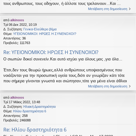
τους ανθρωπους, τους οδηγουν, ή άλλοτε τους τρελαινουν...Και ...
Μετάβαση στη δημοσίευση
από
alkinoos
Τρί 06 Δεκ 2022, 10:19
Δ. Συζήτηση:
Γενικα-Ελεύθερο βήμα
Θέμα:
ΥΓΕΙΟΝΟΜΙΚΟΙ: ΗΡΩΕΣ Η ΣΥΝΕΝΟΧΟΙ?
Απαντήσεις:
36
Προβολές:
111763
Re: ΥΓΕΙΟΝΟΜΙΚΟΙ: ΗΡΩΕΣ Η ΣΥΝΕΝΟΧΟΙ?
Ο σιωπών δοκεί συνενείν.Και αυτό ισχύει για όλους μας ,για όλα...
Έτσι,δεν τους θεωρώ ήρωες,αλλά ανθρώπους υποψιασμένους που
νοιάζονται για την προσωπική υγεία τους,διότι αν γνωρίζαν κάτι τότε
που σήμερα γίνονται γνωστά και σιώπησαν,τότε για μένα είναι άθλιοι
Μετάβαση στη δημοσίευση
από
alkinoos
Τρί 17 Μάιος 2022, 13:48
Δ. Συζήτηση:
Ηλιακή Δραστηριότητα
Θέμα:
Ηλίου δραστηριότητα 6
Απαντήσεις:
258
Προβολές:
246088
Re: Ηλίου δραστηριότητα 6