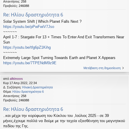
Απαντήσεις:
258
Προβολές:
246088
Re: Ηλίου δραστηριότητα 6
Solar System Shift | Which Planet Falls Next ?
https://youtu.be/pPwFwiV7Jso
~~~~~~
April 1-7 : Stargate For 13 + Times To Enter And Exit Transformers Near
Sun
https://youtu.be/tfg6pZ1Kihg
~~~~~~
Extremely Large Spot Turning Towards Earth and Planet X Appears
https://youtu.be/7TPENdM9z9E
Μετάβαση στη δημοσίευση
από
alkinoos
Κυρ 17 Απρ 2022, 22:34
Δ. Συζήτηση:
Ηλιακή Δραστηριότητα
Θέμα:
Ηλίου δραστηριότητα 6
Απαντήσεις:
258
Προβολές:
246088
Re: Ηλίου δραστηριότητα 6
..και μέχρι την κορύφωση του Κύκλου του ,Ιούλιος 2025 - σε 39
μήνες,έχουμε πολλά να δούμε με την ταχεία εξασθένηση του μαγνητικού
πεδίου της Γης.