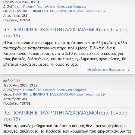
Παρ 05 Ιουν 2026, 03:31
η
εις
Δ. Συζήτηση:
Πολιτική-Γεωπολιτικά- Κοινωνικά Κινήματα
Θέμα:
ΠΟΛΙΤΙΚΗ ΕΠΙΚΑΙΡΟΤΗΤΑ/ΣΧΟΛΙΑΣΜΟΙ (απο Γεναρη του 19)
Απαντήσεις:
387
Προβολές:
439761
Re: ΠΟΛΙΤΙΚΗ ΕΠΙΚΑΙΡΟΤΗΤΑ/ΣΧΟΛΙΑΣΜΟΙ (απο Γεναρη
του 19)
Η Καρυστιανού και το κόμμα της εισπράττουν μεν πολλή αγάπη, αλλά
ταυτοχρόνως εισπράττουν και πάρα πολύ μίσος. Ειδικά η ίδια η
Καρυστιανού. Τέτοιο μίσος, αν στο 1/10 το εξωτερίκευε ο κόσμος για
τους βιαστές, δολοφόνους, και πολιτικές εγκληματικές οργανώσεις, θα
βλέπαμε καλύτερες μέρες. Κι όμως το βγά...
Μετάβαση στη δημοσίευση
από
OTTO
Τετ 08 Απρ 2026, 13:12
Δ. Συζήτηση:
Πολιτική-Γεωπολιτικά- Κοινωνικά Κινήματα
Θέμα:
ΠΟΛΙΤΙΚΗ ΕΠΙΚΑΙΡΟΤΗΤΑ/ΣΧΟΛΙΑΣΜΟΙ (απο Γεναρη του 19)
Απαντήσεις:
387
Προβολές:
439761
Re: ΠΟΛΙΤΙΚΗ ΕΠΙΚΑΙΡΟΤΗΤΑ/ΣΧΟΛΙΑΣΜΟΙ (απο Γεναρη
του 19)
Είναι προφανές μαθηματικά ότι όταν ο κόσμος δεν πάει να ψηφίσει σε
εκλογές, αυξάνονται τα ποσοστά των κομμάτων που ψηφίστηκαν. Αν πχ