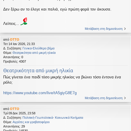
Δεν ξέρω αν το έλεγε και παλιά, εγώ πρώτη φορά τον άκουσα.
Λείπεις...
Μετάβαση στη δημοσίευση
από
OTTO
Τετ 14 Ιαν 2026, 21:33
Δ. Συζήτηση:
Γενικα-Ελεύθερο βήμα
Θέμα:
Θεατρικότητα από μικρή ηλικία
Απαντήσεις:
0
Προβολές:
4307
Θεατρικότητα από μικρή ηλικία
Πώς γίνεται ένα παιδί τόσο μικρής ηλικίας να βιώνει τόσο έντονα ένα
ρόλο;
https://www.youtube.com/live/tA5giyG8E7g
Μετάβαση στη δημοσίευση
από
OTTO
Τρί 09 Δεκ 2025, 23:58
Δ. Συζήτηση:
Πολιτική-Γεωπολιτικά- Κοινωνικά Κινήματα
Θέμα:
Αγρότες και γραβατοφόροι
Απαντήσεις:
29
Προβολές:
14530