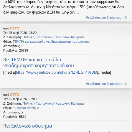
το 50% του κόσμου δεν ψηφίσει, τότε τα ποσοστά των κομμάτων θα
διπλασιαστούν. Αν πχ η ΝΔ ήταν να πάρει 15% (υποθέτωντας ότι όσοι
δεν ψήφιζαν, αν ψήφιζαν ΔΕΝ θα ψήφιζαν...
Μετάβαση στη δημοσίευση
από
OTTO
Τετ 25 Φεβ 2026, 23:20
Δ. Συζήτηση:
Πολιτική-Γεωπολιτικά- Κοινωνικά Κινήματα
Θέμα:
ΤΕΜΠΗ και κατρακύλα νεοδημοκρατικομητσοτακέικου
Απαντήσεις:
6
Προβολές:
20799
Re: ΤΕΜΠΗ και κατρακύλα
νεοδημοκρατικομητσοτακέικου
[media]
https://www.youtube.com/shorts/fZRESn4VrUM
[/media]
Μετάβαση στη δημοσίευση
από
OTTO
Τετ 25 Φεβ 2026, 02:09
Δ. Συζήτηση:
Πολιτική-Γεωπολιτικά- Κοινωνικά Κινήματα
Θέμα:
Εκλογικό σύστημα
Απαντήσεις:
2
Προβολές:
5519
Re: Εκλογικό σύστημα