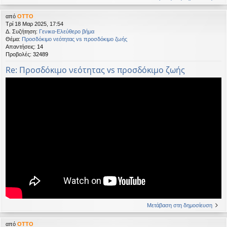
από
OTTO
Τρί 18 Μαρ 2025, 17:54
Δ. Συζήτηση:
Γενικα-Ελεύθερο βήμα
Θέμα:
Προσδόκιμο νεότητας vs προσδόκιμο ζωής
Απαντήσεις:
14
Προβολές:
32489
Re: Προσδόκιμο νεότητας vs προσδόκιμο ζωής
Μετάβαση στη δημοσίευση
από
OTTO