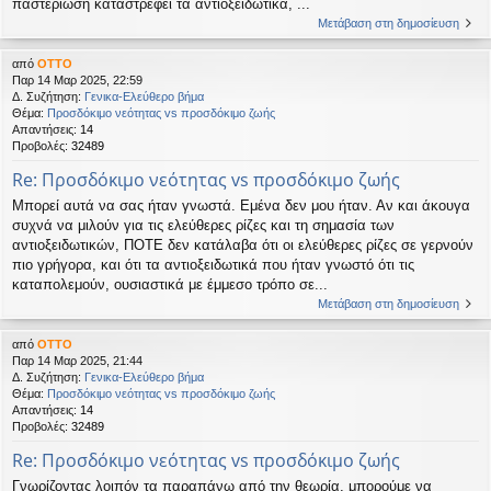
παστερίωση καταστρέφει τα αντιοξειδωτικά, ...
Μετάβαση στη δημοσίευση
από
OTTO
Παρ 14 Μαρ 2025, 22:59
Δ. Συζήτηση:
Γενικα-Ελεύθερο βήμα
Θέμα:
Προσδόκιμο νεότητας vs προσδόκιμο ζωής
Απαντήσεις:
14
Προβολές:
32489
Re: Προσδόκιμο νεότητας vs προσδόκιμο ζωής
Μπορεί αυτά να σας ήταν γνωστά. Εμένα δεν μου ήταν. Αν και άκουγα
συχνά να μιλούν για τις ελεύθερες ρίζες και τη σημασία των
αντιοξειδωτικών, ΠΟΤΕ δεν κατάλαβα ότι οι ελεύθερες ρίζες σε γερνούν
πιο γρήγορα, και ότι τα αντιοξειδωτικά που ήταν γνωστό ότι τις
καταπολεμούν, ουσιαστικά με έμμεσο τρόπο σε...
Μετάβαση στη δημοσίευση
από
OTTO
Παρ 14 Μαρ 2025, 21:44
Δ. Συζήτηση:
Γενικα-Ελεύθερο βήμα
Θέμα:
Προσδόκιμο νεότητας vs προσδόκιμο ζωής
Απαντήσεις:
14
Προβολές:
32489
Re: Προσδόκιμο νεότητας vs προσδόκιμο ζωής
Γνωρίζοντας λοιπόν τα παραπάνω από την θεωρία, μπορούμε να