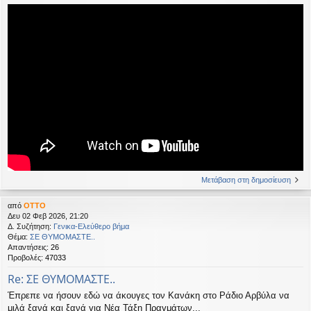
Μετάβαση στη δημοσίευση
από
OTTO
Δευ 02 Φεβ 2026, 21:20
Δ. Συζήτηση:
Γενικα-Ελεύθερο βήμα
Θέμα:
ΣΕ ΘΥΜΟΜΑΣΤΕ..
Απαντήσεις:
26
Προβολές:
47033
Re: ΣΕ ΘΥΜΟΜΑΣΤΕ..
Έπρεπε να ήσουν εδώ να άκουγες τον Κανάκη στο Ράδιο Αρβύλα να
μιλά ξανά και ξανά για Νέα Τάξη Πραγμάτων...