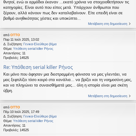
θνητοί, ενώ οι αρμόδιοι έκαναν ...εκατό χρόνια να στοιχειοθετήσουν τις
κατηγορίες. Είναι αυτό που είπες μετά. Υπάρχουν άνθρωποι που
ξέρουν, αλλά κάνουν πως δεν καταλαβαίνουν. Είτε επειδή είναι σε
βαθμό ανηθικότητας χέστες και υποκύπτο...
Μετάβαση στη δημοσίευση
από
OTTO
Παρ 11 Ιούλ 2025, 13:02
Δ. Συζήτηση:
Γενικα-Ελεύθερο βήμα
Θέμα:
Υπόθεση serial killer Ρήνος
Απαντήσεις:
11
Προβολές:
14525
Re: Υπόθεση serial killer Ρήνος
Και μόνο που άφησαν μια διεστραμμένη φόνισσα να μας γλεντάει, να
μας ξεφτιλίζει τόσο καιρό στα κανάλια... να βρίζει και τη νοημοσύνη μας,
και να πληγώνει τα συναισθήματά μας... όλη η ιστορία είναι μια σκέτη
ύβρη.
Μετάβαση στη δημοσίευση
από
OTTO
Πέμ 10 Ιούλ 2025, 17:49
Δ. Συζήτηση:
Γενικα-Ελεύθερο βήμα
Θέμα:
Υπόθεση serial killer Ρήνος
Απαντήσεις:
11
Προβολές:
14525