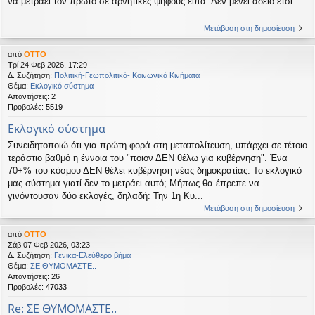
να μετράει τον πρώτο σε αρνητικές ψήφους είπα. Δεν μένει άδειο έτσι.
Μετάβαση στη δημοσίευση
από
OTTO
Τρί 24 Φεβ 2026, 17:29
Δ. Συζήτηση:
Πολιτική-Γεωπολιτικά- Κοινωνικά Κινήματα
Θέμα:
Εκλογικό σύστημα
Απαντήσεις:
2
Προβολές:
5519
Εκλογικό σύστημα
Συνειδητοποιώ ότι για πρώτη φορά στη μεταπολίτευση, υπάρχει σε τέτοιο
τεράστιο βαθμό η έννοια του "ποιον ΔΕΝ θέλω για κυβέρνηση". Ένα
70+% του κόσμου ΔΕΝ θέλει κυβέρνηση νέας δημοκρατίας. Το εκλογικό
μας σύστημα γιατί δεν το μετράει αυτό; Μήπως θα έπρεπε να
γινόντουσαν δύο εκλογές, δηλαδή: Την 1η Κυ...
Μετάβαση στη δημοσίευση
από
OTTO
Σάβ 07 Φεβ 2026, 03:23
Δ. Συζήτηση:
Γενικα-Ελεύθερο βήμα
Θέμα:
ΣΕ ΘΥΜΟΜΑΣΤΕ..
Απαντήσεις:
26
Προβολές:
47033
Re: ΣΕ ΘΥΜΟΜΑΣΤΕ..