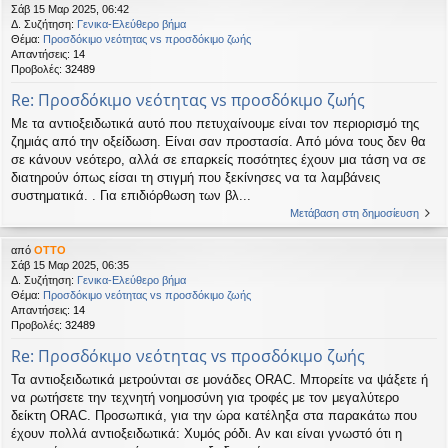
Σάβ 15 Μαρ 2025, 06:42
Δ. Συζήτηση:
Γενικα-Ελεύθερο βήμα
Θέμα:
Προσδόκιμο νεότητας vs προσδόκιμο ζωής
Απαντήσεις:
14
Προβολές:
32489
Re: Προσδόκιμο νεότητας vs προσδόκιμο ζωής
Με τα αντιοξειδωτικά αυτό που πετυχαίνουμε είναι τον περιορισμό της
ζημιάς από την οξείδωση. Είναι σαν προστασία. Από μόνα τους δεν θα
σε κάνουν νεότερο, αλλά σε επαρκείς ποσότητες έχουν μια τάση να σε
διατηρούν όπως είσαι τη στιγμή που ξεκίνησες να τα λαμβάνεις
συστηματικά. . Για επιδιόρθωση των βλ...
Μετάβαση στη δημοσίευση
από
OTTO
Σάβ 15 Μαρ 2025, 06:35
Δ. Συζήτηση:
Γενικα-Ελεύθερο βήμα
Θέμα:
Προσδόκιμο νεότητας vs προσδόκιμο ζωής
Απαντήσεις:
14
Προβολές:
32489
Re: Προσδόκιμο νεότητας vs προσδόκιμο ζωής
Τα αντιοξειδωτικά μετρούνται σε μονάδες ORAC. Μπορείτε να ψάξετε ή
να ρωτήσετε την τεχνητή νοημοσύνη για τροφές με τον μεγαλύτερο
δείκτη ORAC. Προσωπικά, για την ώρα κατέληξα στα παρακάτω που
έχουν πολλά αντιοξειδωτικά: Χυμός ρόδι. Αν και είναι γνωστό ότι η