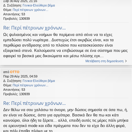
Σάβ 30 Αύγ 2025, 21:16
Δ. Συζήτηση:
Γενικα-Ελεύθερο βήμα
Θέμα:
Περί πέτρινων χρόνων...
Απαντήσεις:
53
Προβολές:
130939
Re: Περί πέτρινων χρόνων...
Ως ψυλιασμένος και νοήμων θα περίμενα από σένα να το είχες
εμπεδώσει πολύ νωρίτερα.. Δυστυχώς έτσι ακριβώς είναι, και τα
περιθώρια αντίδρασης από το πλαίσιο που κατασκεύασαν είναι
εξαιρετικά στενά. Καλούμαστε να επιβιώσουμε σε ένα σύστημα που μας
αφαιρεί τα βασικά μας δικαιώματα και μέσω πλύσης εγκ...
Μετάβαση στη δημοσίευση
από
OTTO
Παρ 29 Αύγ 2025, 04:59
Δ. Συζήτηση:
Γενικα-Ελεύθερο βήμα
Θέμα:
Περί πέτρινων χρόνων...
Απαντήσεις:
53
Προβολές:
130939
Re: Περί πέτρινων χρόνων...
Δεν θέλω να σου χαλάσω το όνειρο, μην δώσεις σημασία σε όσα πω, ή,
αν είναι να δώσεις, άστο για αργότερα. Βασικά δεν θα πω και κάτι
καινούριο, όλοι ήδη τα ξέρετε... αλλά, επειδή αυτές τις μέρες πάλι μπήκα
σε ερευνητικό mode και είδα πράγματα που δεν τα είχα δει άλλη φορά,
και πάλι έπαθα πλάκα με το ...