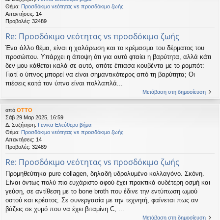
Θέμα:
Προσδόκιμο νεότητας vs προσδόκιμο ζωής
Απαντήσεις:
14
Προβολές:
32489
Re: Προσδόκιμο νεότητας vs προσδόκιμο ζωής
Ένα άλλο θέμα, είναι η χαλάρωση και το κρέμασμα του δέρματος του
προσώπου. Υπάρχει η άποψη ότι για αυτό φταίει η βαρύτητα, αλλά κάτι
δεν μου κάθεται καλά σε αυτό, οπότε έπιασα κουβέντα με το ρομπότ:
Γιατί ο ύπνος μπορεί να είναι σημαντικότερος από τη βαρύτητα; Οι
πιέσεις κατά τον ύπνο είναι πολλαπλά...
Μετάβαση στη δημοσίευση
από
OTTO
Σάβ 29 Μαρ 2025, 16:59
Δ. Συζήτηση:
Γενικα-Ελεύθερο βήμα
Θέμα:
Προσδόκιμο νεότητας vs προσδόκιμο ζωής
Απαντήσεις:
14
Προβολές:
32489
Re: Προσδόκιμο νεότητας vs προσδόκιμο ζωής
Προμηθεύτηκα pure collagen, δηλαδή υδρολυμένο κολλαγόνο. Σκόνη.
Είναι όντως πολύ πιο ευχάριστο αφού έχει πρακτικά ουδέτερη οσμή και
γεύση, σε αντίθεση με το bone broth που έδινε την εντύπωση ωμού
οστού και κρέατος. Σε συνεργασία με την τεχνητή, φαίνεται πως αν
βάζεις σε χυμό που να έχει βιταμίνη C, ...
Μετάβαση στη δημοσίευση