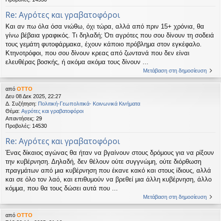
Re: Αγρότες και γραβατοφόροι
Και αν πω όλα όσα νιώθω, όχι τώρα, αλλά από πριν 15+ χρόνια, θα
γίνω βέβαια γραφικός. Τι δηλαδή; Ότι αγρότες που σου δίνουν τη σοδειά
τους γεμάτη φυτοφάρμακα, έχουν κάποιο πρόβλημα στον εγκέφαλο.
Κτηνοτρόφοι, που σου δίνουν κρεας από ζωντανά που δεν είναι
ελευθέρας βοσκής, ή ακόμα ακόμα τους δίνουν ...
Μετάβαση στη δημοσίευση
από
OTTO
Δευ 08 Δεκ 2025, 22:27
Δ. Συζήτηση:
Πολιτική-Γεωπολιτικά- Κοινωνικά Κινήματα
Θέμα:
Αγρότες και γραβατοφόροι
Απαντήσεις:
29
Προβολές:
14530
Re: Αγρότες και γραβατοφόροι
Ένας δίκαιος αγώνας θα ήταν να βγαίνουν στους δρόμους για να ρίξουν
την κυβέρνηση. Δηλαδή, δεν θέλουν ούτε συγγνώμη, ούτε διόρθωση
πραγμάτων από μια κυβέρνηση που έκανε κακό και στους ίδιους, αλλά
και σε όλο τον λαό, και επιθυμούν να βρεθεί μια άλλη κυβέρνηση, άλλο
κόμμα, που θα τους δώσει αυτά που ...
Μετάβαση στη δημοσίευση
από
OTTO