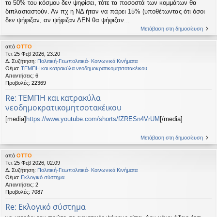
το 50% του κόσμου δεν ψηφίσει, τότε τα ποσοστά των κομμάτων θα
διπλασιαστούν. Αν πχ η ΝΔ ήταν να πάρει 15% (υποθέτωντας ότι όσοι
δεν ψήφιζαν, αν ψήφιζαν ΔΕΝ θα ψήφιζαν...
Μετάβαση στη δημοσίευση
από
OTTO
Τετ 25 Φεβ 2026, 23:20
Δ. Συζήτηση:
Πολιτική-Γεωπολιτικά- Κοινωνικά Κινήματα
Θέμα:
ΤΕΜΠΗ και κατρακύλα νεοδημοκρατικομητσοτακέικου
Απαντήσεις:
6
Προβολές:
22369
Re: ΤΕΜΠΗ και κατρακύλα
νεοδημοκρατικομητσοτακέικου
[media]
https://www.youtube.com/shorts/fZRESn4VrUM
[/media]
Μετάβαση στη δημοσίευση
από
OTTO
Τετ 25 Φεβ 2026, 02:09
Δ. Συζήτηση:
Πολιτική-Γεωπολιτικά- Κοινωνικά Κινήματα
Θέμα:
Εκλογικό σύστημα
Απαντήσεις:
2
Προβολές:
7087
Re: Εκλογικό σύστημα