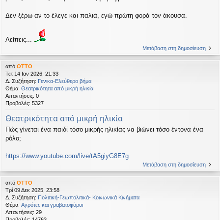
Δεν ξέρω αν το έλεγε και παλιά, εγώ πρώτη φορά τον άκουσα.
Λείπεις...
Μετάβαση στη δημοσίευση
από
OTTO
Τετ 14 Ιαν 2026, 21:33
Δ. Συζήτηση:
Γενικα-Ελεύθερο βήμα
Θέμα:
Θεατρικότητα από μικρή ηλικία
Απαντήσεις:
0
Προβολές:
5327
Θεατρικότητα από μικρή ηλικία
Πώς γίνεται ένα παιδί τόσο μικρής ηλικίας να βιώνει τόσο έντονα ένα
ρόλο;
https://www.youtube.com/live/tA5giyG8E7g
Μετάβαση στη δημοσίευση
από
OTTO
Τρί 09 Δεκ 2025, 23:58
Δ. Συζήτηση:
Πολιτική-Γεωπολιτικά- Κοινωνικά Κινήματα
Θέμα:
Αγρότες και γραβατοφόροι
Απαντήσεις:
29
Προβολές:
14763