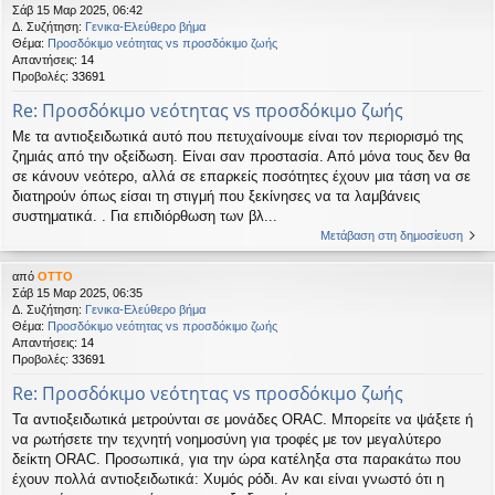
Σάβ 15 Μαρ 2025, 06:42
Δ. Συζήτηση:
Γενικα-Ελεύθερο βήμα
Θέμα:
Προσδόκιμο νεότητας vs προσδόκιμο ζωής
Απαντήσεις:
14
Προβολές:
33691
Re: Προσδόκιμο νεότητας vs προσδόκιμο ζωής
Με τα αντιοξειδωτικά αυτό που πετυχαίνουμε είναι τον περιορισμό της
ζημιάς από την οξείδωση. Είναι σαν προστασία. Από μόνα τους δεν θα
σε κάνουν νεότερο, αλλά σε επαρκείς ποσότητες έχουν μια τάση να σε
διατηρούν όπως είσαι τη στιγμή που ξεκίνησες να τα λαμβάνεις
συστηματικά. . Για επιδιόρθωση των βλ...
Μετάβαση στη δημοσίευση
από
OTTO
Σάβ 15 Μαρ 2025, 06:35
Δ. Συζήτηση:
Γενικα-Ελεύθερο βήμα
Θέμα:
Προσδόκιμο νεότητας vs προσδόκιμο ζωής
Απαντήσεις:
14
Προβολές:
33691
Re: Προσδόκιμο νεότητας vs προσδόκιμο ζωής
Τα αντιοξειδωτικά μετρούνται σε μονάδες ORAC. Μπορείτε να ψάξετε ή
να ρωτήσετε την τεχνητή νοημοσύνη για τροφές με τον μεγαλύτερο
δείκτη ORAC. Προσωπικά, για την ώρα κατέληξα στα παρακάτω που
έχουν πολλά αντιοξειδωτικά: Χυμός ρόδι. Αν και είναι γνωστό ότι η