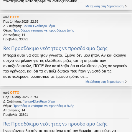
παστερίωση καταστρέφει τα αντιοξειδωτικά, ...
Μετάβαση στη δημοσίευση
από
OTTO
Παρ 14 Μαρ 2025, 22:59
Δ. Συζήτηση:
Γενικα-Ελεύθερο βήμα
Θέμα:
Προσδόκιμο νεότητας vs προσδόκιμο ζωής
Απαντήσεις:
14
Προβολές:
33691
Re: Προσδόκιμο νεότητας vs προσδόκιμο ζωής
Μπορεί αυτά να σας ήταν γνωστά. Εμένα δεν μου ήταν. Αν και άκουγα
συχνά να μιλούν για τις ελεύθερες ρίζες και τη σημασία των
αντιοξειδωτικών, ΠΟΤΕ δεν κατάλαβα ότι οι ελεύθερες ρίζες σε γερνούν
πιο γρήγορα, και ότι τα αντιοξειδωτικά που ήταν γνωστό ότι τις
καταπολεμούν, ουσιαστικά με έμμεσο τρόπο σε...
Μετάβαση στη δημοσίευση
από
OTTO
Παρ 14 Μαρ 2025, 21:44
Δ. Συζήτηση:
Γενικα-Ελεύθερο βήμα
Θέμα:
Προσδόκιμο νεότητας vs προσδόκιμο ζωής
Απαντήσεις:
14
Προβολές:
33691
Re: Προσδόκιμο νεότητας vs προσδόκιμο ζωής
Γνωρίζοντας λοιπόν τα παραπάνω από την θεωρία, μπορούμε να