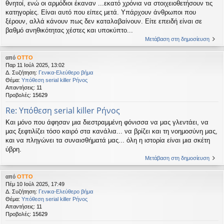
θνητοί, ενώ οι αρμόδιοι έκαναν ...εκατό χρόνια να στοιχειοθετήσουν τις
κατηγορίες. Είναι αυτό που είπες μετά. Υπάρχουν άνθρωποι που
ξέρουν, αλλά κάνουν πως δεν καταλαβαίνουν. Είτε επειδή είναι σε
βαθμό ανηθικότητας χέστες και υποκύπτο...
Μετάβαση στη δημοσίευση
από
OTTO
Παρ 11 Ιούλ 2025, 13:02
Δ. Συζήτηση:
Γενικα-Ελεύθερο βήμα
Θέμα:
Υπόθεση serial killer Ρήνος
Απαντήσεις:
11
Προβολές:
15629
Re: Υπόθεση serial killer Ρήνος
Και μόνο που άφησαν μια διεστραμμένη φόνισσα να μας γλεντάει, να
μας ξεφτιλίζει τόσο καιρό στα κανάλια... να βρίζει και τη νοημοσύνη μας,
και να πληγώνει τα συναισθήματά μας... όλη η ιστορία είναι μια σκέτη
ύβρη.
Μετάβαση στη δημοσίευση
από
OTTO
Πέμ 10 Ιούλ 2025, 17:49
Δ. Συζήτηση:
Γενικα-Ελεύθερο βήμα
Θέμα:
Υπόθεση serial killer Ρήνος
Απαντήσεις:
11
Προβολές:
15629