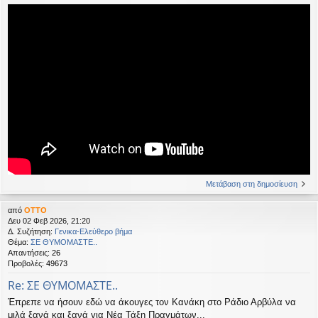
Μετάβαση στη δημοσίευση
από
OTTO
Δευ 02 Φεβ 2026, 21:20
Δ. Συζήτηση:
Γενικα-Ελεύθερο βήμα
Θέμα:
ΣΕ ΘΥΜΟΜΑΣΤΕ..
Απαντήσεις:
26
Προβολές:
49673
Re: ΣΕ ΘΥΜΟΜΑΣΤΕ..
Έπρεπε να ήσουν εδώ να άκουγες τον Κανάκη στο Ράδιο Αρβύλα να
μιλά ξανά και ξανά για Νέα Τάξη Πραγμάτων...