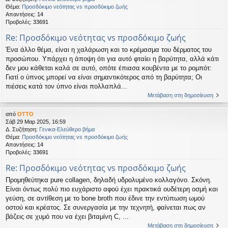
Θέμα:
Προσδόκιμο νεότητας vs προσδόκιμο ζωής
Απαντήσεις:
14
Προβολές:
33691
Re: Προσδόκιμο νεότητας vs προσδόκιμο ζωής
Ένα άλλο θέμα, είναι η χαλάρωση και το κρέμασμα του δέρματος του
προσώπου. Υπάρχει η άποψη ότι για αυτό φταίει η βαρύτητα, αλλά κάτι
δεν μου κάθεται καλά σε αυτό, οπότε έπιασα κουβέντα με το ρομπότ:
Γιατί ο ύπνος μπορεί να είναι σημαντικότερος από τη βαρύτητα; Οι
πιέσεις κατά τον ύπνο είναι πολλαπλά...
Μετάβαση στη δημοσίευση
από
OTTO
Σάβ 29 Μαρ 2025, 16:59
Δ. Συζήτηση:
Γενικα-Ελεύθερο βήμα
Θέμα:
Προσδόκιμο νεότητας vs προσδόκιμο ζωής
Απαντήσεις:
14
Προβολές:
33691
Re: Προσδόκιμο νεότητας vs προσδόκιμο ζωής
Προμηθεύτηκα pure collagen, δηλαδή υδρολυμένο κολλαγόνο. Σκόνη.
Είναι όντως πολύ πιο ευχάριστο αφού έχει πρακτικά ουδέτερη οσμή και
γεύση, σε αντίθεση με το bone broth που έδινε την εντύπωση ωμού
οστού και κρέατος. Σε συνεργασία με την τεχνητή, φαίνεται πως αν
βάζεις σε χυμό που να έχει βιταμίνη C, ...
Μετάβαση στη δημοσίευση