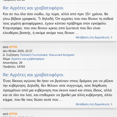
Re: Αγρότες και γραβατοφόροι
Και αν πω όλα όσα νιώθω, όχι τώρα, αλλά από πριν 15+ χρόνια, θα
γίνω βέβαια γραφικός. Τι δηλαδή; Ότι αγρότες που σου δίνουν τη σοδειά
τους γεμάτη φυτοφάρμακα, έχουν κάποιο πρόβλημα στον εγκέφαλο.
Κτηνοτρόφοι, που σου δίνουν κρεας από ζωντανά που δεν είναι
ελευθέρας βοσκής, ή ακόμα ακόμα τους δίνουν ...
Μετάβαση στη δημοσίευση
από
OTTO
Δευ 08 Δεκ 2025, 22:27
Δ. Συζήτηση:
Πολιτική-Γεωπολιτικά- Κοινωνικά Κινήματα
Θέμα:
Αγρότες και γραβατοφόροι
Απαντήσεις:
29
Προβολές:
14763
Re: Αγρότες και γραβατοφόροι
Ένας δίκαιος αγώνας θα ήταν να βγαίνουν στους δρόμους για να ρίξουν
την κυβέρνηση. Δηλαδή, δεν θέλουν ούτε συγγνώμη, ούτε διόρθωση
πραγμάτων από μια κυβέρνηση που έκανε κακό και στους ίδιους, αλλά
και σε όλο τον λαό, και επιθυμούν να βρεθεί μια άλλη κυβέρνηση, άλλο
κόμμα, που θα τους δώσει αυτά που ...
Μετάβαση στη δημοσίευση
από
OTTO