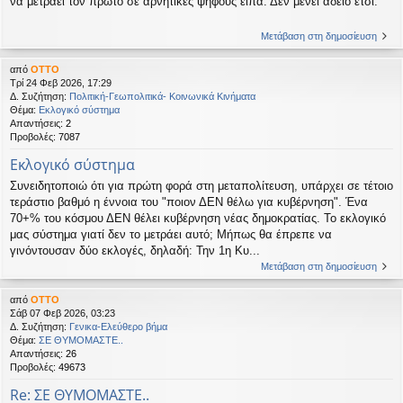
να μετράει τον πρώτο σε αρνητικές ψήφους είπα. Δεν μένει άδειο έτσι.
Μετάβαση στη δημοσίευση
από
OTTO
Τρί 24 Φεβ 2026, 17:29
Δ. Συζήτηση:
Πολιτική-Γεωπολιτικά- Κοινωνικά Κινήματα
Θέμα:
Εκλογικό σύστημα
Απαντήσεις:
2
Προβολές:
7087
Εκλογικό σύστημα
Συνειδητοποιώ ότι για πρώτη φορά στη μεταπολίτευση, υπάρχει σε τέτοιο
τεράστιο βαθμό η έννοια του "ποιον ΔΕΝ θέλω για κυβέρνηση". Ένα
70+% του κόσμου ΔΕΝ θέλει κυβέρνηση νέας δημοκρατίας. Το εκλογικό
μας σύστημα γιατί δεν το μετράει αυτό; Μήπως θα έπρεπε να
γινόντουσαν δύο εκλογές, δηλαδή: Την 1η Κυ...
Μετάβαση στη δημοσίευση
από
OTTO
Σάβ 07 Φεβ 2026, 03:23
Δ. Συζήτηση:
Γενικα-Ελεύθερο βήμα
Θέμα:
ΣΕ ΘΥΜΟΜΑΣΤΕ..
Απαντήσεις:
26
Προβολές:
49673
Re: ΣΕ ΘΥΜΟΜΑΣΤΕ..