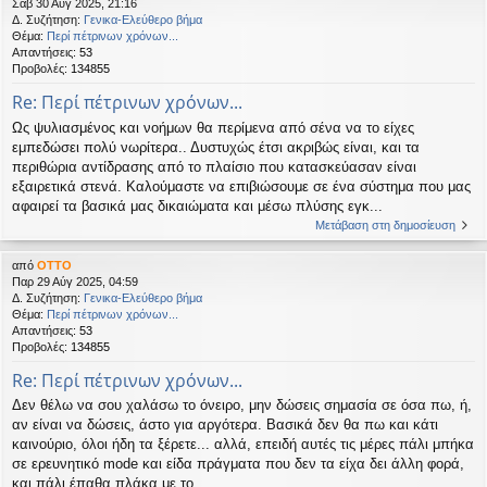
Σάβ 30 Αύγ 2025, 21:16
Δ. Συζήτηση:
Γενικα-Ελεύθερο βήμα
Θέμα:
Περί πέτρινων χρόνων...
Απαντήσεις:
53
Προβολές:
134855
Re: Περί πέτρινων χρόνων...
Ως ψυλιασμένος και νοήμων θα περίμενα από σένα να το είχες
εμπεδώσει πολύ νωρίτερα.. Δυστυχώς έτσι ακριβώς είναι, και τα
περιθώρια αντίδρασης από το πλαίσιο που κατασκεύασαν είναι
εξαιρετικά στενά. Καλούμαστε να επιβιώσουμε σε ένα σύστημα που μας
αφαιρεί τα βασικά μας δικαιώματα και μέσω πλύσης εγκ...
Μετάβαση στη δημοσίευση
από
OTTO
Παρ 29 Αύγ 2025, 04:59
Δ. Συζήτηση:
Γενικα-Ελεύθερο βήμα
Θέμα:
Περί πέτρινων χρόνων...
Απαντήσεις:
53
Προβολές:
134855
Re: Περί πέτρινων χρόνων...
Δεν θέλω να σου χαλάσω το όνειρο, μην δώσεις σημασία σε όσα πω, ή,
αν είναι να δώσεις, άστο για αργότερα. Βασικά δεν θα πω και κάτι
καινούριο, όλοι ήδη τα ξέρετε... αλλά, επειδή αυτές τις μέρες πάλι μπήκα
σε ερευνητικό mode και είδα πράγματα που δεν τα είχα δει άλλη φορά,
και πάλι έπαθα πλάκα με το ...