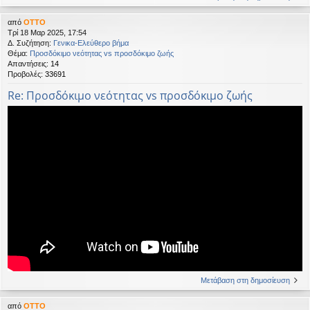
από
OTTO
Τρί 18 Μαρ 2025, 17:54
Δ. Συζήτηση:
Γενικα-Ελεύθερο βήμα
Θέμα:
Προσδόκιμο νεότητας vs προσδόκιμο ζωής
Απαντήσεις:
14
Προβολές:
33691
Re: Προσδόκιμο νεότητας vs προσδόκιμο ζωής
Μετάβαση στη δημοσίευση
από
OTTO