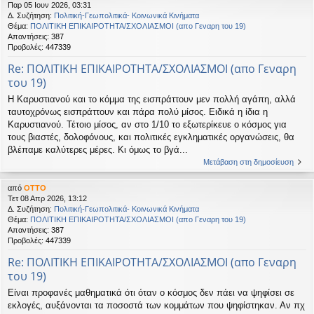
Παρ 05 Ιουν 2026, 03:31
η
εις
Δ. Συζήτηση:
Πολιτική-Γεωπολιτικά- Κοινωνικά Κινήματα
Θέμα:
ΠΟΛΙΤΙΚΗ ΕΠΙΚΑΙΡΟΤΗΤΑ/ΣΧΟΛΙΑΣΜΟΙ (απο Γεναρη του 19)
Απαντήσεις:
387
Προβολές:
447339
Re: ΠΟΛΙΤΙΚΗ ΕΠΙΚΑΙΡΟΤΗΤΑ/ΣΧΟΛΙΑΣΜΟΙ (απο Γεναρη
του 19)
Η Καρυστιανού και το κόμμα της εισπράττουν μεν πολλή αγάπη, αλλά
ταυτοχρόνως εισπράττουν και πάρα πολύ μίσος. Ειδικά η ίδια η
Καρυστιανού. Τέτοιο μίσος, αν στο 1/10 το εξωτερίκευε ο κόσμος για
τους βιαστές, δολοφόνους, και πολιτικές εγκληματικές οργανώσεις, θα
βλέπαμε καλύτερες μέρες. Κι όμως το βγά...
Μετάβαση στη δημοσίευση
από
OTTO
Τετ 08 Απρ 2026, 13:12
Δ. Συζήτηση:
Πολιτική-Γεωπολιτικά- Κοινωνικά Κινήματα
Θέμα:
ΠΟΛΙΤΙΚΗ ΕΠΙΚΑΙΡΟΤΗΤΑ/ΣΧΟΛΙΑΣΜΟΙ (απο Γεναρη του 19)
Απαντήσεις:
387
Προβολές:
447339
Re: ΠΟΛΙΤΙΚΗ ΕΠΙΚΑΙΡΟΤΗΤΑ/ΣΧΟΛΙΑΣΜΟΙ (απο Γεναρη
του 19)
Είναι προφανές μαθηματικά ότι όταν ο κόσμος δεν πάει να ψηφίσει σε
εκλογές, αυξάνονται τα ποσοστά των κομμάτων που ψηφίστηκαν. Αν πχ