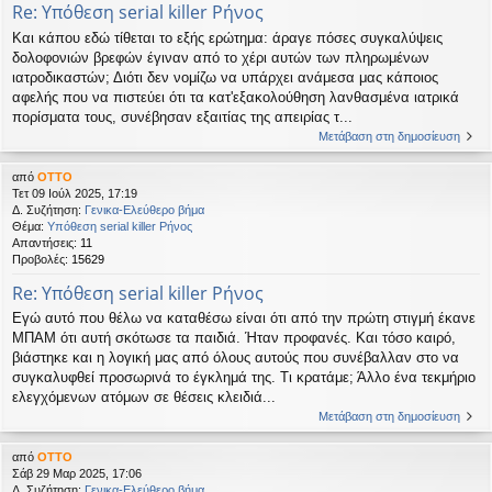
Re: Υπόθεση serial killer Ρήνος
Και κάπου εδώ τίθεται το εξής ερώτημα: άραγε πόσες συγκαλύψεις
δολοφονιών βρεφών έγιναν από το χέρι αυτών των πληρωμένων
ιατροδικαστών; Διότι δεν νομίζω να υπάρχει ανάμεσα μας κάποιος
αφελής που να πιστεύει ότι τα κατ'εξακολούθηση λανθασμένα ιατρικά
πορίσματα τους, συνέβησαν εξαιτίας της απειρίας τ...
Μετάβαση στη δημοσίευση
από
OTTO
Τετ 09 Ιούλ 2025, 17:19
Δ. Συζήτηση:
Γενικα-Ελεύθερο βήμα
Θέμα:
Υπόθεση serial killer Ρήνος
Απαντήσεις:
11
Προβολές:
15629
Re: Υπόθεση serial killer Ρήνος
Εγώ αυτό που θέλω να καταθέσω είναι ότι από την πρώτη στιγμή έκανε
ΜΠΑΜ ότι αυτή σκότωσε τα παιδιά. Ήταν προφανές. Και τόσο καιρό,
βιάστηκε και η λογική μας από όλους αυτούς που συνέβαλλαν στο να
συγκαλυφθεί προσωρινά το έγκλημά της. Τι κρατάμε; Άλλο ένα τεκμήριο
ελεγχόμενων ατόμων σε θέσεις κλειδιά...
Μετάβαση στη δημοσίευση
από
OTTO
Σάβ 29 Μαρ 2025, 17:06
Δ. Συζήτηση:
Γενικα-Ελεύθερο βήμα