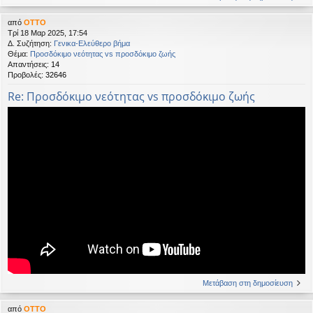
από
OTTO
Τρί 18 Μαρ 2025, 17:54
Δ. Συζήτηση:
Γενικα-Ελεύθερο βήμα
Θέμα:
Προσδόκιμο νεότητας vs προσδόκιμο ζωής
Απαντήσεις:
14
Προβολές:
32646
Re: Προσδόκιμο νεότητας vs προσδόκιμο ζωής
Μετάβαση στη δημοσίευση
από
OTTO