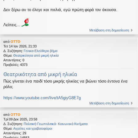
Δεν ξέρω αν το έλεγε και παλιά, εγώ πρώτη φορά τον άκουσα.
Λείπεις...
Μετάβαση στη δημοσίευση
από
OTTO
Τετ 14 Ιαν 2026, 21:33
Δ. Συζήτηση:
Γενικα-Ελεύθερο βήμα
Θέμα:
Θεατρικότητα από μικρή ηλικία
Απαντήσεις:
0
Προβολές:
4373
Θεατρικότητα από μικρή ηλικία
Πώς γίνεται ένα παιδί τόσο μικρής ηλικίας να βιώνει τόσο έντονα ένα
ρόλο;
https://www.youtube.com/live/tA5giyG8E7g
Μετάβαση στη δημοσίευση
από
OTTO
Τρί 09 Δεκ 2025, 23:58
Δ. Συζήτηση:
Πολιτική-Γεωπολιτικά- Κοινωνικά Κινήματα
Θέμα:
Αγρότες και γραβατοφόροι
Απαντήσεις:
29
Προβολές:
14553