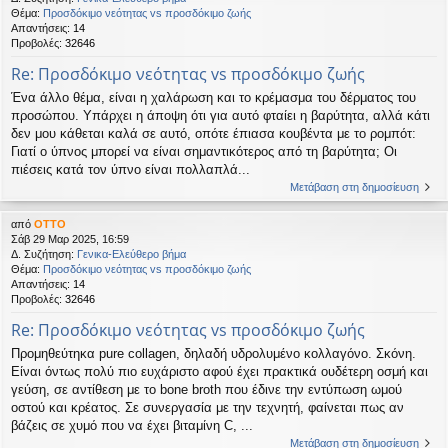
Θέμα:
Προσδόκιμο νεότητας vs προσδόκιμο ζωής
Απαντήσεις:
14
Προβολές:
32646
Re: Προσδόκιμο νεότητας vs προσδόκιμο ζωής
Ένα άλλο θέμα, είναι η χαλάρωση και το κρέμασμα του δέρματος του
προσώπου. Υπάρχει η άποψη ότι για αυτό φταίει η βαρύτητα, αλλά κάτι
δεν μου κάθεται καλά σε αυτό, οπότε έπιασα κουβέντα με το ρομπότ:
Γιατί ο ύπνος μπορεί να είναι σημαντικότερος από τη βαρύτητα; Οι
πιέσεις κατά τον ύπνο είναι πολλαπλά...
Μετάβαση στη δημοσίευση
από
OTTO
Σάβ 29 Μαρ 2025, 16:59
Δ. Συζήτηση:
Γενικα-Ελεύθερο βήμα
Θέμα:
Προσδόκιμο νεότητας vs προσδόκιμο ζωής
Απαντήσεις:
14
Προβολές:
32646
Re: Προσδόκιμο νεότητας vs προσδόκιμο ζωής
Προμηθεύτηκα pure collagen, δηλαδή υδρολυμένο κολλαγόνο. Σκόνη.
Είναι όντως πολύ πιο ευχάριστο αφού έχει πρακτικά ουδέτερη οσμή και
γεύση, σε αντίθεση με το bone broth που έδινε την εντύπωση ωμού
οστού και κρέατος. Σε συνεργασία με την τεχνητή, φαίνεται πως αν
βάζεις σε χυμό που να έχει βιταμίνη C, ...
Μετάβαση στη δημοσίευση