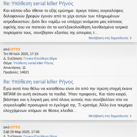
Re: Υπόθεση serial killer Ρήνος
Και κάπου εδώ τίθεται το εξής ερώτημα: άραγε πόσες συγκαλύψεις
δολοφονιών βρεφών έγιναν από το χέρι αυτών των πληρωμένων
ιατροδικαστών; Διότι δεν νομίζω να υπάρχει ανάμεσα μας κάποιος
αφελής που να πιστεύει ότι τα κατ'εξακολούθηση λανθασμένα ιατρικά
πορίσματα τους, συνέβησαν εξαιτίας της απειρίας τ...
Μετάβαση στη δημοσίευση
από
OTTO
Τετ 09 Ιούλ 2025, 17:19
Δ. Συζήτηση:
Γενικα-Ελεύθερο βήμα
Θέμα:
Υπόθεση serial killer Ρήνος
Απαντήσεις:
11
Προβολές:
14621
Re: Υπόθεση serial killer Ρήνος
Εγώ αυτό που θέλω να καταθέσω είναι ότι από την πρώτη στιγμή έκανε
ΜΠΑΜ ότι αυτή σκότωσε τα παιδιά. Ήταν προφανές. Και τόσο καιρό,
βιάστηκε και η λογική μας από όλους αυτούς που συνέβαλλαν στο να
συγκαλυφθεί προσωρινά το έγκλημά της. Τι κρατάμε; Άλλο ένα τεκμήριο
ελεγχόμενων ατόμων σε θέσεις κλειδιά...
Μετάβαση στη δημοσίευση
από
OTTO
Σάβ 29 Μαρ 2025, 17:06
Δ. Συζήτηση:
Γενικα-Ελεύθερο βήμα