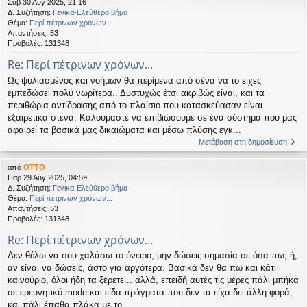
Σάβ 30 Αύγ 2025, 21:16
Δ. Συζήτηση:
Γενικα-Ελεύθερο βήμα
Θέμα:
Περί πέτρινων χρόνων...
Απαντήσεις:
53
Προβολές:
131348
Re: Περί πέτρινων χρόνων...
Ως ψυλιασμένος και νοήμων θα περίμενα από σένα να το είχες
εμπεδώσει πολύ νωρίτερα.. Δυστυχώς έτσι ακριβώς είναι, και τα
περιθώρια αντίδρασης από το πλαίσιο που κατασκεύασαν είναι
εξαιρετικά στενά. Καλούμαστε να επιβιώσουμε σε ένα σύστημα που μας
αφαιρεί τα βασικά μας δικαιώματα και μέσω πλύσης εγκ...
Μετάβαση στη δημοσίευση
από
OTTO
Παρ 29 Αύγ 2025, 04:59
Δ. Συζήτηση:
Γενικα-Ελεύθερο βήμα
Θέμα:
Περί πέτρινων χρόνων...
Απαντήσεις:
53
Προβολές:
131348
Re: Περί πέτρινων χρόνων...
Δεν θέλω να σου χαλάσω το όνειρο, μην δώσεις σημασία σε όσα πω, ή,
αν είναι να δώσεις, άστο για αργότερα. Βασικά δεν θα πω και κάτι
καινούριο, όλοι ήδη τα ξέρετε... αλλά, επειδή αυτές τις μέρες πάλι μπήκα
σε ερευνητικό mode και είδα πράγματα που δεν τα είχα δει άλλη φορά,
και πάλι έπαθα πλάκα με το ...