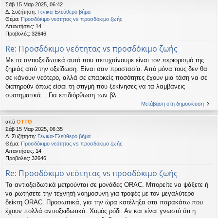
Σάβ 15 Μαρ 2025, 06:42
Δ. Συζήτηση:
Γενικα-Ελεύθερο βήμα
Θέμα:
Προσδόκιμο νεότητας vs προσδόκιμο ζωής
Απαντήσεις:
14
Προβολές:
32646
Re: Προσδόκιμο νεότητας vs προσδόκιμο ζωής
Με τα αντιοξειδωτικά αυτό που πετυχαίνουμε είναι τον περιορισμό της
ζημιάς από την οξείδωση. Είναι σαν προστασία. Από μόνα τους δεν θα
σε κάνουν νεότερο, αλλά σε επαρκείς ποσότητες έχουν μια τάση να σε
διατηρούν όπως είσαι τη στιγμή που ξεκίνησες να τα λαμβάνεις
συστηματικά. . Για επιδιόρθωση των βλ...
Μετάβαση στη δημοσίευση
από
OTTO
Σάβ 15 Μαρ 2025, 06:35
Δ. Συζήτηση:
Γενικα-Ελεύθερο βήμα
Θέμα:
Προσδόκιμο νεότητας vs προσδόκιμο ζωής
Απαντήσεις:
14
Προβολές:
32646
Re: Προσδόκιμο νεότητας vs προσδόκιμο ζωής
Τα αντιοξειδωτικά μετρούνται σε μονάδες ORAC. Μπορείτε να ψάξετε ή
να ρωτήσετε την τεχνητή νοημοσύνη για τροφές με τον μεγαλύτερο
δείκτη ORAC. Προσωπικά, για την ώρα κατέληξα στα παρακάτω που
έχουν πολλά αντιοξειδωτικά: Χυμός ρόδι. Αν και είναι γνωστό ότι η