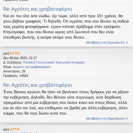
Re: Αγρότες και γραβατοφόροι
Και αν πω όλα όσα νιώθω, όχι τώρα, αλλά από πριν 15+ χρόνια, θα
γίνω βέβαια γραφικός. Τι δηλαδή; Ότι αγρότες που σου δίνουν τη σοδειά
τους γεμάτη φυτοφάρμακα, έχουν κάποιο πρόβλημα στον εγκέφαλο.
Κτηνοτρόφοι, που σου δίνουν κρεας από ζωντανά που δεν είναι
ελευθέρας βοσκής, ή ακόμα ακόμα τους δίνουν ...
Μετάβαση στη δημοσίευση
από
OTTO
Δευ 08 Δεκ 2025, 22:27
Δ. Συζήτηση:
Πολιτική-Γεωπολιτικά- Κοινωνικά Κινήματα
Θέμα:
Αγρότες και γραβατοφόροι
Απαντήσεις:
29
Προβολές:
14553
Re: Αγρότες και γραβατοφόροι
Ένας δίκαιος αγώνας θα ήταν να βγαίνουν στους δρόμους για να ρίξουν
την κυβέρνηση. Δηλαδή, δεν θέλουν ούτε συγγνώμη, ούτε διόρθωση
πραγμάτων από μια κυβέρνηση που έκανε κακό και στους ίδιους, αλλά
και σε όλο τον λαό, και επιθυμούν να βρεθεί μια άλλη κυβέρνηση, άλλο
κόμμα, που θα τους δώσει αυτά που ...
Μετάβαση στη δημοσίευση
από
OTTO