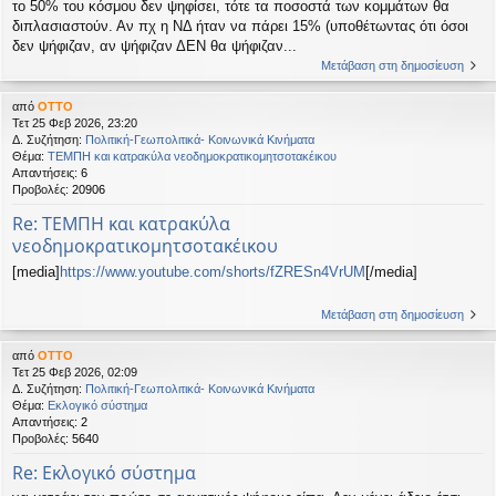
το 50% του κόσμου δεν ψηφίσει, τότε τα ποσοστά των κομμάτων θα
διπλασιαστούν. Αν πχ η ΝΔ ήταν να πάρει 15% (υποθέτωντας ότι όσοι
δεν ψήφιζαν, αν ψήφιζαν ΔΕΝ θα ψήφιζαν...
Μετάβαση στη δημοσίευση
από
OTTO
Τετ 25 Φεβ 2026, 23:20
Δ. Συζήτηση:
Πολιτική-Γεωπολιτικά- Κοινωνικά Κινήματα
Θέμα:
ΤΕΜΠΗ και κατρακύλα νεοδημοκρατικομητσοτακέικου
Απαντήσεις:
6
Προβολές:
20906
Re: ΤΕΜΠΗ και κατρακύλα
νεοδημοκρατικομητσοτακέικου
[media]
https://www.youtube.com/shorts/fZRESn4VrUM
[/media]
Μετάβαση στη δημοσίευση
από
OTTO
Τετ 25 Φεβ 2026, 02:09
Δ. Συζήτηση:
Πολιτική-Γεωπολιτικά- Κοινωνικά Κινήματα
Θέμα:
Εκλογικό σύστημα
Απαντήσεις:
2
Προβολές:
5640
Re: Εκλογικό σύστημα