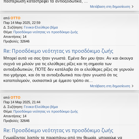
παστερίωση καταστρέφει τα αντιοξειδωτικά, ...
Μετάβαση στη δημοσίευση
από
OTTO
Παρ 14 Μαρ 2025, 22:59
Δ. Συζήτηση:
Γενικα-Ελεύθερο βήμα
Θέμα:
Προσδόκιμο νεότητας vs προσδόκιμο ζωής
Απαντήσεις:
14
Προβολές:
32646
Re: Προσδόκιμο νεότητας vs προσδόκιμο ζωής
Μπορεί αυτά να σας ήταν γνωστά. Εμένα δεν μου ήταν. Αν και άκουγα
συχνά να μιλούν για τις ελεύθερες ρίζες και τη σημασία των
αντιοξειδωτικών, ΠΟΤΕ δεν κατάλαβα ότι οι ελεύθερες ρίζες σε γερνούν
πιο γρήγορα, και ότι τα αντιοξειδωτικά που ήταν γνωστό ότι τις
καταπολεμούν, ουσιαστικά με έμμεσο τρόπο σε...
Μετάβαση στη δημοσίευση
από
OTTO
Παρ 14 Μαρ 2025, 21:44
Δ. Συζήτηση:
Γενικα-Ελεύθερο βήμα
Θέμα:
Προσδόκιμο νεότητας vs προσδόκιμο ζωής
Απαντήσεις:
14
Προβολές:
32646
Re: Προσδόκιμο νεότητας vs προσδόκιμο ζωής
Γνωρίζοντας λοιπόν τα παραπάνω από την θεωρία, μπορούμε να