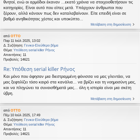
θνητοί, ενώ οι αρμόδιοι έκαναν ...εκατό χρόνια να στοιχειοθετήσουν τις
κατηγορίες. Είναι αυτό που είπες μετά. Υπάρχουν άνθρωποι που
ξέρουν, αλλά κάνουν πως δεν καταλαβαίνουν. Είτε επειδή είναι σε
βαθμό ανηθικότητας χέστες και υποκύπτο...
Μετάβαση στη δημοσίευση
από
OTTO
Παρ 11 Ιούλ 2025, 13:02
Δ. Συζήτηση:
Γενικα-Ελεύθερο βήμα
Θέμα:
Υπόθεση serial killer Ρήνος
Απαντήσεις:
11
Προβολές:
14621
Re: Υπόθεση serial killer Ρήνος
Και μόνο που άφησαν μια διεστραμμένη φόνισσα να μας γλεντάει, να
μας ξεφτιλίζει τόσο καιρό στα κανάλια... να βρίζει και τη νοημοσύνη μας,
και να πληγώνει τα συναισθήματά μας... όλη η ιστορία είναι μια σκέτη
ύβρη.
Μετάβαση στη δημοσίευση
από
OTTO
Πέμ 10 Ιούλ 2025, 17:49
Δ. Συζήτηση:
Γενικα-Ελεύθερο βήμα
Θέμα:
Υπόθεση serial killer Ρήνος
Απαντήσεις:
11
Προβολές:
14621