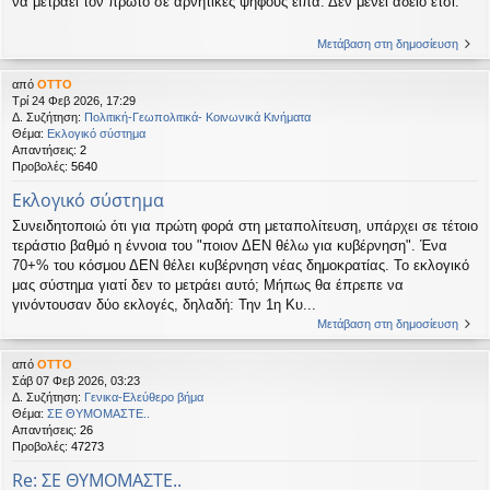
να μετράει τον πρώτο σε αρνητικές ψήφους είπα. Δεν μένει άδειο έτσι.
Μετάβαση στη δημοσίευση
από
OTTO
Τρί 24 Φεβ 2026, 17:29
Δ. Συζήτηση:
Πολιτική-Γεωπολιτικά- Κοινωνικά Κινήματα
Θέμα:
Εκλογικό σύστημα
Απαντήσεις:
2
Προβολές:
5640
Εκλογικό σύστημα
Συνειδητοποιώ ότι για πρώτη φορά στη μεταπολίτευση, υπάρχει σε τέτοιο
τεράστιο βαθμό η έννοια του "ποιον ΔΕΝ θέλω για κυβέρνηση". Ένα
70+% του κόσμου ΔΕΝ θέλει κυβέρνηση νέας δημοκρατίας. Το εκλογικό
μας σύστημα γιατί δεν το μετράει αυτό; Μήπως θα έπρεπε να
γινόντουσαν δύο εκλογές, δηλαδή: Την 1η Κυ...
Μετάβαση στη δημοσίευση
από
OTTO
Σάβ 07 Φεβ 2026, 03:23
Δ. Συζήτηση:
Γενικα-Ελεύθερο βήμα
Θέμα:
ΣΕ ΘΥΜΟΜΑΣΤΕ..
Απαντήσεις:
26
Προβολές:
47273
Re: ΣΕ ΘΥΜΟΜΑΣΤΕ..