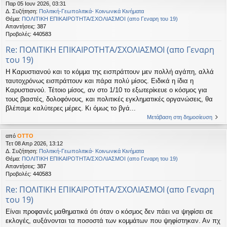
Παρ 05 Ιουν 2026, 03:31
η
εις
Δ. Συζήτηση:
Πολιτική-Γεωπολιτικά- Κοινωνικά Κινήματα
Θέμα:
ΠΟΛΙΤΙΚΗ ΕΠΙΚΑΙΡΟΤΗΤΑ/ΣΧΟΛΙΑΣΜΟΙ (απο Γεναρη του 19)
Απαντήσεις:
387
Προβολές:
440583
Re: ΠΟΛΙΤΙΚΗ ΕΠΙΚΑΙΡΟΤΗΤΑ/ΣΧΟΛΙΑΣΜΟΙ (απο Γεναρη
του 19)
Η Καρυστιανού και το κόμμα της εισπράττουν μεν πολλή αγάπη, αλλά
ταυτοχρόνως εισπράττουν και πάρα πολύ μίσος. Ειδικά η ίδια η
Καρυστιανού. Τέτοιο μίσος, αν στο 1/10 το εξωτερίκευε ο κόσμος για
τους βιαστές, δολοφόνους, και πολιτικές εγκληματικές οργανώσεις, θα
βλέπαμε καλύτερες μέρες. Κι όμως το βγά...
Μετάβαση στη δημοσίευση
από
OTTO
Τετ 08 Απρ 2026, 13:12
Δ. Συζήτηση:
Πολιτική-Γεωπολιτικά- Κοινωνικά Κινήματα
Θέμα:
ΠΟΛΙΤΙΚΗ ΕΠΙΚΑΙΡΟΤΗΤΑ/ΣΧΟΛΙΑΣΜΟΙ (απο Γεναρη του 19)
Απαντήσεις:
387
Προβολές:
440583
Re: ΠΟΛΙΤΙΚΗ ΕΠΙΚΑΙΡΟΤΗΤΑ/ΣΧΟΛΙΑΣΜΟΙ (απο Γεναρη
του 19)
Είναι προφανές μαθηματικά ότι όταν ο κόσμος δεν πάει να ψηφίσει σε
εκλογές, αυξάνονται τα ποσοστά των κομμάτων που ψηφίστηκαν. Αν πχ