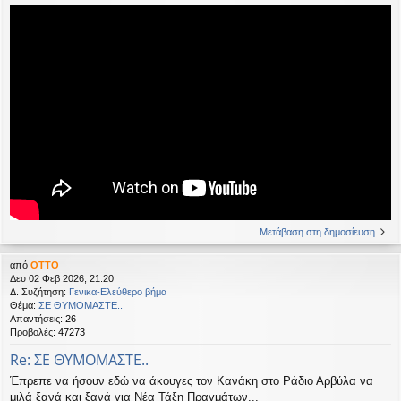
Μετάβαση στη δημοσίευση
από
OTTO
Δευ 02 Φεβ 2026, 21:20
Δ. Συζήτηση:
Γενικα-Ελεύθερο βήμα
Θέμα:
ΣΕ ΘΥΜΟΜΑΣΤΕ..
Απαντήσεις:
26
Προβολές:
47273
Re: ΣΕ ΘΥΜΟΜΑΣΤΕ..
Έπρεπε να ήσουν εδώ να άκουγες τον Κανάκη στο Ράδιο Αρβύλα να
μιλά ξανά και ξανά για Νέα Τάξη Πραγμάτων...