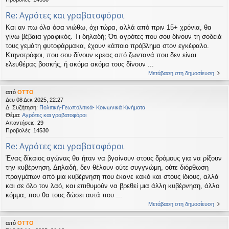
Re: Αγρότες και γραβατοφόροι
Και αν πω όλα όσα νιώθω, όχι τώρα, αλλά από πριν 15+ χρόνια, θα
γίνω βέβαια γραφικός. Τι δηλαδή; Ότι αγρότες που σου δίνουν τη σοδειά
τους γεμάτη φυτοφάρμακα, έχουν κάποιο πρόβλημα στον εγκέφαλο.
Κτηνοτρόφοι, που σου δίνουν κρεας από ζωντανά που δεν είναι
ελευθέρας βοσκής, ή ακόμα ακόμα τους δίνουν ...
Μετάβαση στη δημοσίευση
από
OTTO
Δευ 08 Δεκ 2025, 22:27
Δ. Συζήτηση:
Πολιτική-Γεωπολιτικά- Κοινωνικά Κινήματα
Θέμα:
Αγρότες και γραβατοφόροι
Απαντήσεις:
29
Προβολές:
14530
Re: Αγρότες και γραβατοφόροι
Ένας δίκαιος αγώνας θα ήταν να βγαίνουν στους δρόμους για να ρίξουν
την κυβέρνηση. Δηλαδή, δεν θέλουν ούτε συγγνώμη, ούτε διόρθωση
πραγμάτων από μια κυβέρνηση που έκανε κακό και στους ίδιους, αλλά
και σε όλο τον λαό, και επιθυμούν να βρεθεί μια άλλη κυβέρνηση, άλλο
κόμμα, που θα τους δώσει αυτά που ...
Μετάβαση στη δημοσίευση
από
OTTO