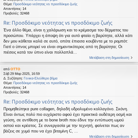
Θέμα:
Προσδόκιμο νεότητας vs προσδόκιμο ζωής
Απαντήσεις:
14
Προβολές:
32468
Re: Προσδόκιμο νεότητας vs προσδόκιμο ζωής
Ένα άλλο θέμα, είναι η χαλάρωση και το κρέμασμα του δέρματος του
προσώπου. Υπάρχει η άποψη ότι για αυτό φταίει η βαρύτητα, αλλά κάτι
δεν μου κάθεται καλά σε αυτό, οπότε έπιασα κουβέντα με το ρομπότ:
Γιατί ο ύπνος μπορεί να είναι σημαντικότερος από τη βαρύτητα; Οι
πιέσεις κατά τον ύπνο είναι πολλαπλά...
Μετάβαση στη δημοσίευση
από
OTTO
Σάβ 29 Μαρ 2025, 16:59
Δ. Συζήτηση:
Γενικα-Ελεύθερο βήμα
Θέμα:
Προσδόκιμο νεότητας vs προσδόκιμο ζωής
Απαντήσεις:
14
Προβολές:
32468
Re: Προσδόκιμο νεότητας vs προσδόκιμο ζωής
Προμηθεύτηκα pure collagen, δηλαδή υδρολυμένο κολλαγόνο. Σκόνη.
Είναι όντως πολύ πιο ευχάριστο αφού έχει πρακτικά ουδέτερη οσμή και
γεύση, σε αντίθεση με το bone broth που έδινε την εντύπωση ωμού
οστού και κρέατος. Σε συνεργασία με την τεχνητή, φαίνεται πως αν
βάζεις σε χυμό που να έχει βιταμίνη C, ...
Μετάβαση στη δημοσίευση