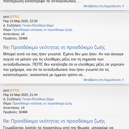
παστερίωση καταστρέφει τα αντιοξειδωτικά, ...
Μετάβαση στη δημοσίευση
από
OTTO
Παρ 14 Μαρ 2025, 22:59
Δ. Συζήτηση:
Γενικα-Ελεύθερο βήμα
Θέμα:
Προσδόκιμο νεότητας vs προσδόκιμο ζωής
Απαντήσεις:
14
Προβολές:
32468
Re: Προσδόκιμο νεότητας vs προσδόκιμο ζωής
Μπορεί αυτά να σας ήταν γνωστά. Εμένα δεν μου ήταν. Αν και άκουγα
συχνά να μιλούν για τις ελεύθερες ρίζες και τη σημασία των
αντιοξειδωτικών, ΠΟΤΕ δεν κατάλαβα ότι οι ελεύθερες ρίζες σε γερνούν
πιο γρήγορα, και ότι τα αντιοξειδωτικά που ήταν γνωστό ότι τις
καταπολεμούν, ουσιαστικά με έμμεσο τρόπο σε...
Μετάβαση στη δημοσίευση
από
OTTO
Παρ 14 Μαρ 2025, 21:44
Δ. Συζήτηση:
Γενικα-Ελεύθερο βήμα
Θέμα:
Προσδόκιμο νεότητας vs προσδόκιμο ζωής
Απαντήσεις:
14
Προβολές:
32468
Re: Προσδόκιμο νεότητας vs προσδόκιμο ζωής
Γνωρίζοντας λοιπόν τα παραπάνω από την θεωρία, μπορούμε να