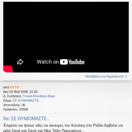
Μετάβαση στη δημοσίευση
από
OTTO
Δευ 02 Φεβ 2026, 21:20
Δ. Συζήτηση:
Γενικα-Ελεύθερο βήμα
Θέμα:
ΣΕ ΘΥΜΟΜΑΣΤΕ..
Απαντήσεις:
26
Προβολές:
47026
Re: ΣΕ ΘΥΜΟΜΑΣΤΕ..
Έπρεπε να ήσουν εδώ να άκουγες τον Κανάκη στο Ράδιο Αρβύλα να
μιλά ξανά και ξανά για Νέα Τάξη Πραγμάτων...