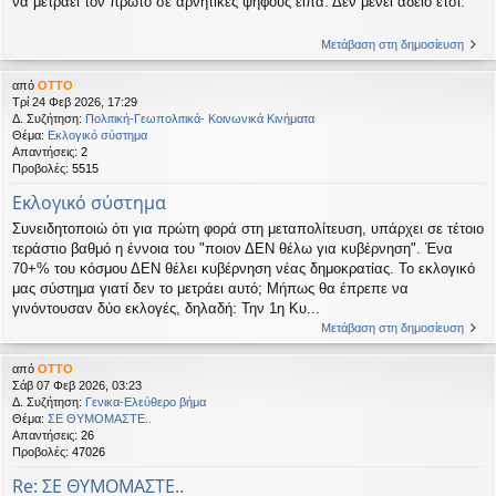
να μετράει τον πρώτο σε αρνητικές ψήφους είπα. Δεν μένει άδειο έτσι.
Μετάβαση στη δημοσίευση
από
OTTO
Τρί 24 Φεβ 2026, 17:29
Δ. Συζήτηση:
Πολιτική-Γεωπολιτικά- Κοινωνικά Κινήματα
Θέμα:
Εκλογικό σύστημα
Απαντήσεις:
2
Προβολές:
5515
Εκλογικό σύστημα
Συνειδητοποιώ ότι για πρώτη φορά στη μεταπολίτευση, υπάρχει σε τέτοιο
τεράστιο βαθμό η έννοια του "ποιον ΔΕΝ θέλω για κυβέρνηση". Ένα
70+% του κόσμου ΔΕΝ θέλει κυβέρνηση νέας δημοκρατίας. Το εκλογικό
μας σύστημα γιατί δεν το μετράει αυτό; Μήπως θα έπρεπε να
γινόντουσαν δύο εκλογές, δηλαδή: Την 1η Κυ...
Μετάβαση στη δημοσίευση
από
OTTO
Σάβ 07 Φεβ 2026, 03:23
Δ. Συζήτηση:
Γενικα-Ελεύθερο βήμα
Θέμα:
ΣΕ ΘΥΜΟΜΑΣΤΕ..
Απαντήσεις:
26
Προβολές:
47026
Re: ΣΕ ΘΥΜΟΜΑΣΤΕ..