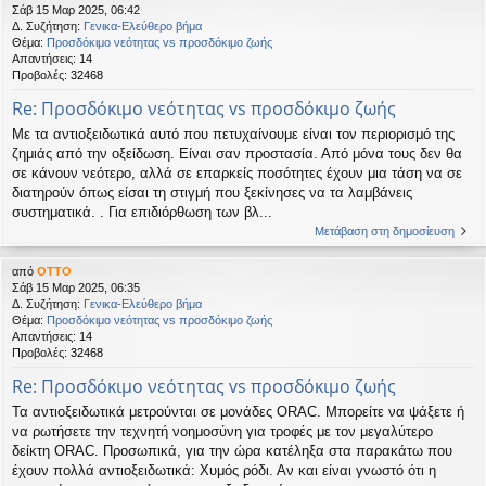
Σάβ 15 Μαρ 2025, 06:42
Δ. Συζήτηση:
Γενικα-Ελεύθερο βήμα
Θέμα:
Προσδόκιμο νεότητας vs προσδόκιμο ζωής
Απαντήσεις:
14
Προβολές:
32468
Re: Προσδόκιμο νεότητας vs προσδόκιμο ζωής
Με τα αντιοξειδωτικά αυτό που πετυχαίνουμε είναι τον περιορισμό της
ζημιάς από την οξείδωση. Είναι σαν προστασία. Από μόνα τους δεν θα
σε κάνουν νεότερο, αλλά σε επαρκείς ποσότητες έχουν μια τάση να σε
διατηρούν όπως είσαι τη στιγμή που ξεκίνησες να τα λαμβάνεις
συστηματικά. . Για επιδιόρθωση των βλ...
Μετάβαση στη δημοσίευση
από
OTTO
Σάβ 15 Μαρ 2025, 06:35
Δ. Συζήτηση:
Γενικα-Ελεύθερο βήμα
Θέμα:
Προσδόκιμο νεότητας vs προσδόκιμο ζωής
Απαντήσεις:
14
Προβολές:
32468
Re: Προσδόκιμο νεότητας vs προσδόκιμο ζωής
Τα αντιοξειδωτικά μετρούνται σε μονάδες ORAC. Μπορείτε να ψάξετε ή
να ρωτήσετε την τεχνητή νοημοσύνη για τροφές με τον μεγαλύτερο
δείκτη ORAC. Προσωπικά, για την ώρα κατέληξα στα παρακάτω που
έχουν πολλά αντιοξειδωτικά: Χυμός ρόδι. Αν και είναι γνωστό ότι η