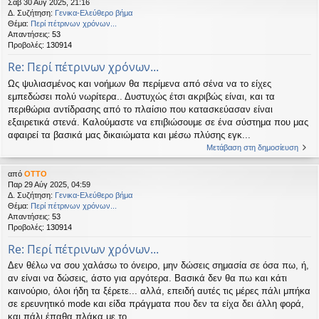
Σάβ 30 Αύγ 2025, 21:16
Δ. Συζήτηση:
Γενικα-Ελεύθερο βήμα
Θέμα:
Περί πέτρινων χρόνων...
Απαντήσεις:
53
Προβολές:
130914
Re: Περί πέτρινων χρόνων...
Ως ψυλιασμένος και νοήμων θα περίμενα από σένα να το είχες
εμπεδώσει πολύ νωρίτερα.. Δυστυχώς έτσι ακριβώς είναι, και τα
περιθώρια αντίδρασης από το πλαίσιο που κατασκεύασαν είναι
εξαιρετικά στενά. Καλούμαστε να επιβιώσουμε σε ένα σύστημα που μας
αφαιρεί τα βασικά μας δικαιώματα και μέσω πλύσης εγκ...
Μετάβαση στη δημοσίευση
από
OTTO
Παρ 29 Αύγ 2025, 04:59
Δ. Συζήτηση:
Γενικα-Ελεύθερο βήμα
Θέμα:
Περί πέτρινων χρόνων...
Απαντήσεις:
53
Προβολές:
130914
Re: Περί πέτρινων χρόνων...
Δεν θέλω να σου χαλάσω το όνειρο, μην δώσεις σημασία σε όσα πω, ή,
αν είναι να δώσεις, άστο για αργότερα. Βασικά δεν θα πω και κάτι
καινούριο, όλοι ήδη τα ξέρετε... αλλά, επειδή αυτές τις μέρες πάλι μπήκα
σε ερευνητικό mode και είδα πράγματα που δεν τα είχα δει άλλη φορά,
και πάλι έπαθα πλάκα με το ...