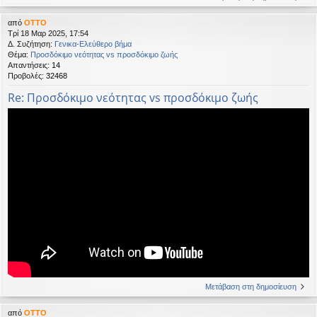
από
OTTO
Τρί 18 Μαρ 2025, 17:54
Δ. Συζήτηση:
Γενικα-Ελεύθερο βήμα
Θέμα:
Προσδόκιμο νεότητας vs προσδόκιμο ζωής
Απαντήσεις:
14
Προβολές:
32468
Re: Προσδόκιμο νεότητας vs προσδόκιμο ζωής
Μετάβαση στη δημοσίευση
από
OTTO