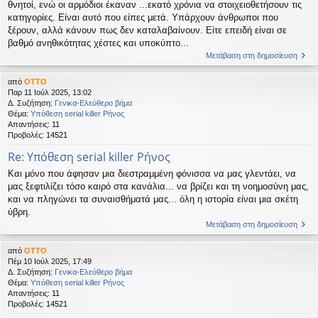
θνητοί, ενώ οι αρμόδιοι έκαναν ...εκατό χρόνια να στοιχειοθετήσουν τις
κατηγορίες. Είναι αυτό που είπες μετά. Υπάρχουν άνθρωποι που
ξέρουν, αλλά κάνουν πως δεν καταλαβαίνουν. Είτε επειδή είναι σε
βαθμό ανηθικότητας χέστες και υποκύπτο...
Μετάβαση στη δημοσίευση
από
OTTO
Παρ 11 Ιούλ 2025, 13:02
Δ. Συζήτηση:
Γενικα-Ελεύθερο βήμα
Θέμα:
Υπόθεση serial killer Ρήνος
Απαντήσεις:
11
Προβολές:
14521
Re: Υπόθεση serial killer Ρήνος
Και μόνο που άφησαν μια διεστραμμένη φόνισσα να μας γλεντάει, να
μας ξεφτιλίζει τόσο καιρό στα κανάλια... να βρίζει και τη νοημοσύνη μας,
και να πληγώνει τα συναισθήματά μας... όλη η ιστορία είναι μια σκέτη
ύβρη.
Μετάβαση στη δημοσίευση
από
OTTO
Πέμ 10 Ιούλ 2025, 17:49
Δ. Συζήτηση:
Γενικα-Ελεύθερο βήμα
Θέμα:
Υπόθεση serial killer Ρήνος
Απαντήσεις:
11
Προβολές:
14521