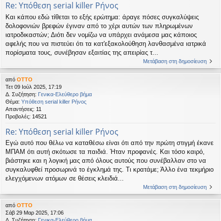
Re: Υπόθεση serial killer Ρήνος
Και κάπου εδώ τίθεται το εξής ερώτημα: άραγε πόσες συγκαλύψεις
δολοφονιών βρεφών έγιναν από το χέρι αυτών των πληρωμένων
ιατροδικαστών; Διότι δεν νομίζω να υπάρχει ανάμεσα μας κάποιος
αφελής που να πιστεύει ότι τα κατ'εξακολούθηση λανθασμένα ιατρικά
πορίσματα τους, συνέβησαν εξαιτίας της απειρίας τ...
Μετάβαση στη δημοσίευση
από
OTTO
Τετ 09 Ιούλ 2025, 17:19
Δ. Συζήτηση:
Γενικα-Ελεύθερο βήμα
Θέμα:
Υπόθεση serial killer Ρήνος
Απαντήσεις:
11
Προβολές:
14521
Re: Υπόθεση serial killer Ρήνος
Εγώ αυτό που θέλω να καταθέσω είναι ότι από την πρώτη στιγμή έκανε
ΜΠΑΜ ότι αυτή σκότωσε τα παιδιά. Ήταν προφανές. Και τόσο καιρό,
βιάστηκε και η λογική μας από όλους αυτούς που συνέβαλλαν στο να
συγκαλυφθεί προσωρινά το έγκλημά της. Τι κρατάμε; Άλλο ένα τεκμήριο
ελεγχόμενων ατόμων σε θέσεις κλειδιά...
Μετάβαση στη δημοσίευση
από
OTTO
Σάβ 29 Μαρ 2025, 17:06
Δ. Συζήτηση:
Γενικα-Ελεύθερο βήμα