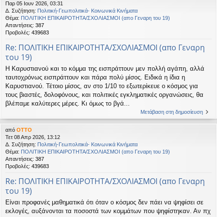
Παρ 05 Ιουν 2026, 03:31
η
εις
Δ. Συζήτηση:
Πολιτική-Γεωπολιτικά- Κοινωνικά Κινήματα
Θέμα:
ΠΟΛΙΤΙΚΗ ΕΠΙΚΑΙΡΟΤΗΤΑ/ΣΧΟΛΙΑΣΜΟΙ (απο Γεναρη του 19)
Απαντήσεις:
387
Προβολές:
439683
Re: ΠΟΛΙΤΙΚΗ ΕΠΙΚΑΙΡΟΤΗΤΑ/ΣΧΟΛΙΑΣΜΟΙ (απο Γεναρη
του 19)
Η Καρυστιανού και το κόμμα της εισπράττουν μεν πολλή αγάπη, αλλά
ταυτοχρόνως εισπράττουν και πάρα πολύ μίσος. Ειδικά η ίδια η
Καρυστιανού. Τέτοιο μίσος, αν στο 1/10 το εξωτερίκευε ο κόσμος για
τους βιαστές, δολοφόνους, και πολιτικές εγκληματικές οργανώσεις, θα
βλέπαμε καλύτερες μέρες. Κι όμως το βγά...
Μετάβαση στη δημοσίευση
από
OTTO
Τετ 08 Απρ 2026, 13:12
Δ. Συζήτηση:
Πολιτική-Γεωπολιτικά- Κοινωνικά Κινήματα
Θέμα:
ΠΟΛΙΤΙΚΗ ΕΠΙΚΑΙΡΟΤΗΤΑ/ΣΧΟΛΙΑΣΜΟΙ (απο Γεναρη του 19)
Απαντήσεις:
387
Προβολές:
439683
Re: ΠΟΛΙΤΙΚΗ ΕΠΙΚΑΙΡΟΤΗΤΑ/ΣΧΟΛΙΑΣΜΟΙ (απο Γεναρη
του 19)
Είναι προφανές μαθηματικά ότι όταν ο κόσμος δεν πάει να ψηφίσει σε
εκλογές, αυξάνονται τα ποσοστά των κομμάτων που ψηφίστηκαν. Αν πχ