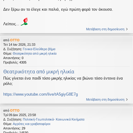
Δεν ξέρω αν το έλεγε και παλιά, εγώ πρώτη φορά τον άκουσα.
Λείπεις...
Μετάβαση στη δημοσίευση
από
OTTO
Τετ 14 Ιαν 2026, 21:33
Δ. Συζήτηση:
Γενικα-Ελεύθερο βήμα
Θέμα:
Θεατρικότητα από μικρή ηλικία
Απαντήσεις:
0
Προβολές:
4305
Θεατρικότητα από μικρή ηλικία
Πώς γίνεται ένα παιδί τόσο μικρής ηλικίας να βιώνει τόσο έντονα ένα
ρόλο;
https://www.youtube.com/live/tA5giyG8E7g
Μετάβαση στη δημοσίευση
από
OTTO
Τρί 09 Δεκ 2025, 23:58
Δ. Συζήτηση:
Πολιτική-Γεωπολιτικά- Κοινωνικά Κινήματα
Θέμα:
Αγρότες και γραβατοφόροι
Απαντήσεις:
29
Προβολές:
14530