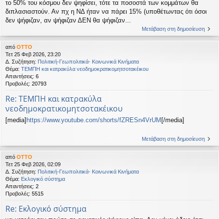
το 50% του κόσμου δεν ψηφίσει, τότε τα ποσοστά των κομμάτων θα
διπλασιαστούν. Αν πχ η ΝΔ ήταν να πάρει 15% (υποθέτωντας ότι όσοι
δεν ψήφιζαν, αν ψήφιζαν ΔΕΝ θα ψήφιζαν...
Μετάβαση στη δημοσίευση
από
OTTO
Τετ 25 Φεβ 2026, 23:20
Δ. Συζήτηση:
Πολιτική-Γεωπολιτικά- Κοινωνικά Κινήματα
Θέμα:
ΤΕΜΠΗ και κατρακύλα νεοδημοκρατικομητσοτακέικου
Απαντήσεις:
6
Προβολές:
20793
Re: ΤΕΜΠΗ και κατρακύλα
νεοδημοκρατικομητσοτακέικου
[media]
https://www.youtube.com/shorts/fZRESn4VrUM
[/media]
Μετάβαση στη δημοσίευση
από
OTTO
Τετ 25 Φεβ 2026, 02:09
Δ. Συζήτηση:
Πολιτική-Γεωπολιτικά- Κοινωνικά Κινήματα
Θέμα:
Εκλογικό σύστημα
Απαντήσεις:
2
Προβολές:
5515
Re: Εκλογικό σύστημα