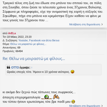
Τραγικό τέλος στη ζωή του έδωσε στο μπάνιο του σπιτιού του, σε πόλη
στη Σουηδία, όπου ζούσε τα τελευταία χρόνια ένας 37χρονος Βολιώτης.
Σύμφωνα με πληροφορίες, είχε την ονομαστική της εορτή η σύζυγός του.
Σηκώθηκε, πήγε στο μπάνιο και κρεμάστηκε Είχαν καθίσει να φάνε με
τους γονείς του 37χρονου που ...
Μετάβαση στη δημοσίευση
από
ArELa
Τετ 18 Μάιος 2022, 23:20
Δ. Συζήτηση:
Youtube, Facebook και άλλα δίκτυα
Θέμα:
Θέλω να μοιραστώ με φίλους...
Απαντήσεις:
69
Προβολές:
66494
Re: Θέλω να μοιραστώ με φίλους...
OTTO
έγραψε:
↑
Ωραίες εποχές τότε. Ήμουν κ 10 χρόνια νεότερος.
κι ακόμα δεν ξεχνώ πώς τάπωνες τους σωρρικούς...
άπαιχτη επιχειρηματολογία
του τύπου ήσουν ερωτεύσιμος τότε βρε παιδί μου
Μετάβαση στη δημοσίευση