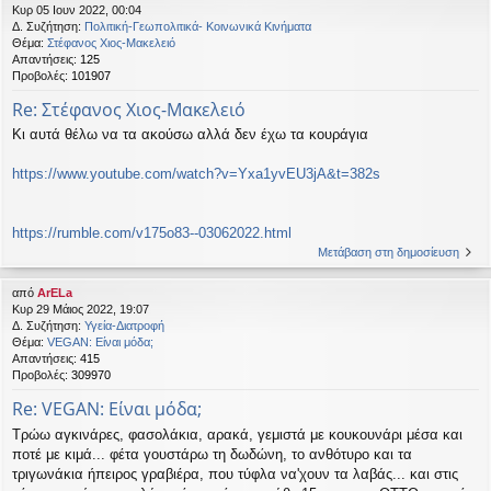
Κυρ 05 Ιουν 2022, 00:04
Δ. Συζήτηση:
Πολιτική-Γεωπολιτικά- Κοινωνικά Κινήματα
Θέμα:
Στέφανος Χιος-Μακελειό
Απαντήσεις:
125
Προβολές:
101907
Re: Στέφανος Χιος-Μακελειό
Κι αυτά θέλω να τα ακούσω αλλά δεν έχω τα κουράγια
https://www.youtube.com/watch?v=Yxa1yvEU3jA&t=382s
https://rumble.com/v175o83--03062022.html
Μετάβαση στη δημοσίευση
από
ArELa
Κυρ 29 Μάιος 2022, 19:07
Δ. Συζήτηση:
Υγεία-Διατροφή
Θέμα:
VEGAN: Είναι μόδα;
Απαντήσεις:
415
Προβολές:
309970
Re: VEGAN: Είναι μόδα;
Τρώω αγκινάρες, φασολάκια, αρακά, γεμιστά με κουκουνάρι μέσα και
ποτέ με κιμά... φέτα γουστάρω τη δωδώνη, το ανθότυρο και τα
τριγωνάκια ήπειρος γραβιέρα, που τύφλα να'χουν τα λαβάς... και στις