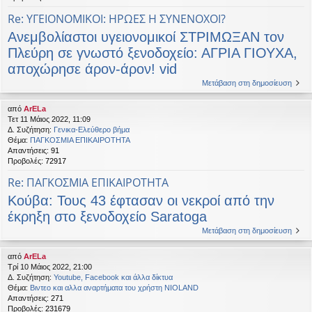
Re: ΥΓΕΙΟΝΟΜΙΚΟΙ: ΗΡΩΕΣ Η ΣΥΝΕΝΟΧΟΙ?
Ανεμβολίαστοι υγειονομικοί ΣΤΡΙΜΩΞΑΝ τον
Πλεύρη σε γνωστό ξενοδοχείο: ΑΓΡΙΑ ΓΙΟΥΧΑ,
αποχώρησε άρον-άρον! vid
Μετάβαση στη δημοσίευση
από
ArELa
Τετ 11 Μάιος 2022, 11:09
Δ. Συζήτηση:
Γενικα-Ελεύθερο βήμα
Θέμα:
ΠΑΓΚΟΣΜΙΑ ΕΠΙΚΑΙΡΟΤΗΤΑ
Απαντήσεις:
91
Προβολές:
72917
Re: ΠΑΓΚΟΣΜΙΑ ΕΠΙΚΑΙΡΟΤΗΤΑ
Κούβα: Τους 43 έφτασαν οι νεκροί από την
έκρηξη στο ξενοδοχείο Saratoga
Μετάβαση στη δημοσίευση
από
ArELa
Τρί 10 Μάιος 2022, 21:00
Δ. Συζήτηση:
Youtube, Facebook και άλλα δίκτυα
Θέμα:
Βιντεο και αλλα αναρτήματα του χρήστη NIOLAND
Απαντήσεις:
271
Προβολές:
231679