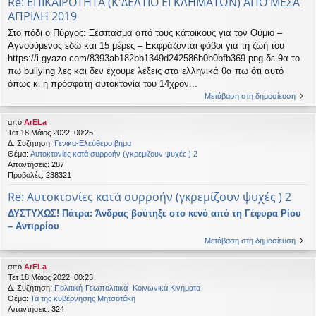
Re: ΕΠΙΚΑΙΡΟΤΗΤΑ (Κ'ΔΕΛΤΙΟ ΕΓΚΛΗΜΑΤΩΝ) ΑΠΟ ΜΕΣΑ
ΑΠΡΙΛΗ 2019
Στο πόδι ο Πύργος: Ξέσπασμα από τους κάτοικους για τον Θύμιο –
Αγνοούμενος εδώ και 15 μέρες – Εκφράζονται φόβοι για τη ζωή του
https://i.gyazo.com/8393ab182bb1349d242586b0b0bfb369.png δε θα το
πω bullying λες και δεν έχουμε λέξεις στα ελληνικά θα πω ότι αυτό
όπως κι η πρόσφατη αυτοκτονία του 14χρον...
Μετάβαση στη δημοσίευση
από
ArELa
Τετ 18 Μάιος 2022, 00:25
Δ. Συζήτηση:
Γενικα-Ελεύθερο βήμα
Θέμα:
Αυτοκτονίες κατά συρροήν (γκρεμίζουν ψυχές ) 2
Απαντήσεις:
287
Προβολές:
238321
Re: Αυτοκτονίες κατά συρροήν (γκρεμίζουν ψυχές ) 2
ΔΥΣΤΥΧΩΣ! Πάτρα: Άνδρας βούτηξε στο κενό από τη Γέφυρα Ρίου
– Αντιρρίου
Μετάβαση στη δημοσίευση
από
ArELa
Τετ 18 Μάιος 2022, 00:23
Δ. Συζήτηση:
Πολιτική-Γεωπολιτικά- Κοινωνικά Κινήματα
Θέμα:
Τα της κυβέρνησης Μητσοτάκη
Απαντήσεις:
324