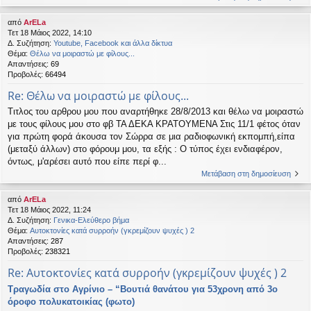
από
ArELa
Τετ 18 Μάιος 2022, 14:10
Δ. Συζήτηση:
Youtube, Facebook και άλλα δίκτυα
Θέμα:
Θέλω να μοιραστώ με φίλους...
Απαντήσεις:
69
Προβολές:
66494
Re: Θέλω να μοιραστώ με φίλους...
Τιτλος του αρθρου μου που αναρτήθηκε 28/8/2013 και θέλω να μοιραστώ
με τους φίλους μου στο φβ ΤΑ ΔΕΚΑ ΚΡΑΤΟΥΜΕΝΑ Στις 11/1 φέτος όταν
για πρώτη φορά άκουσα τον Σώρρα σε μια ραδιοφωνική εκπομπή,είπα
(μεταξύ άλλων) στο φόρουμ μου, τα εξής : Ο τύπος έχει ενδιαφέρον,
όντως, μ'αρέσει αυτό που είπε περί φ...
Μετάβαση στη δημοσίευση
από
ArELa
Τετ 18 Μάιος 2022, 11:24
Δ. Συζήτηση:
Γενικα-Ελεύθερο βήμα
Θέμα:
Αυτοκτονίες κατά συρροήν (γκρεμίζουν ψυχές ) 2
Απαντήσεις:
287
Προβολές:
238321
Re: Αυτοκτονίες κατά συρροήν (γκρεμίζουν ψυχές ) 2
Τραγωδία στο Αγρίνιο – “Βουτιά θανάτου για 53χρονη από 3ο
όροφο πολυκατοικίας (φωτο)