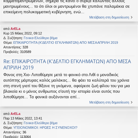
κομματομαντρωμένων, σήμερα τις κάνει ο συριζα καλώντας άλλους
μαντρωμένους... το ότι όλοι οι μαντρωμένοι θα χτυπάνε παλαμάκια σε
επικείμενη πολυκομματική κυβέρνηση, ενώ...
Μετάβαση στη δημοσίευση
από
ArELa
Κυρ 15 Μάιος 2022, 09:12
Δ. Συζήτηση:
Γενικα-Ελεύθερο βήμα
Θέμα:
ΕΠΙΚΑΙΡΟΤΗΤΑ (Κ'ΔΕΛΤΙΟ ΕΓΚΛΗΜΑΤΩΝ) ΑΠΟ ΜΕΣΑ ΑΠΡΙΛΗ 2019
Απαντήσεις:
328
Προβολές:
310589
Re: ΕΠΙΚΑΙΡΟΤΗΤΑ (Κ'ΔΕΛΤΙΟ ΕΓΚΛΗΜΑΤΩΝ) ΑΠΟ ΜΕΣΑ
ΑΠΡΙΛΗ 2019
Φονος στη Χιο- Λιποθύμησε μετά το φονικό στο Λιθί ο μοναδικός
αυτόπτης μάρτυρας καλός μαλάκας... θα φάει τα καλύτερά του χρόνια
στη στενή γιατί του θίξανε τη γκόμενα, αφαίρεσε ζωή φίλου του για μια
βλακεία κι ο μόνος ανθρωπος σ'αυτή την ιστορία είναι αυτός που
λιποθύμησε... Τα φονικά αυξάνονται απί...
Μετάβαση στη δημοσίευση
από
ArELa
Παρ 13 Μάιος 2022, 13:41
Δ. Συζήτηση:
Γενικα-Ελεύθερο βήμα
Θέμα:
ΥΓΕΙΟΝΟΜΙΚΟΙ: ΗΡΩΕΣ Η ΣΥΝΕΝΟΧΟΙ?
Απαντήσεις:
36
Προβολές:
113064