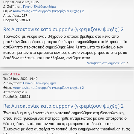
Παρ 10 Ιουν 2022, 16:15
η
εις
Δ. Συζήτηση:
Γενικα-Ελεύθερο βήμα
Θέμα:
Αυτοκτονίες κατά συρροήν (γκρεμίζουν ψυχές ) 2
Απαντήσεις:
287
Προβολές:
238321
Re: Αυτοκτονίες κατά συρροήν (γκρεμίζουν ψυχές ) 2
Τραγωδία με νεκρό έναν 34χρονο ο οποίος βρέθηκε στο κενό από
μπαλκόνι 3ου ορόφου εμπορικού κέντρου σημειώθηκε στο Μαρούσι. Το
ασύλληπτο περιστατικό σημειώθηκε λίγα λεπτά μετά το κλείσιμο των
καταστημάτων στο εμπορικό κέντρο, όταν ο νεαρός μπροστά στα μάτια
δεκάδων πελατών και υπαλλήλων, ανέβηκε στον...
Μετάβαση στη δημοσίευση
από
ArELa
Τετ 08 Ιουν 2022, 14:49
Δ. Συζήτηση:
Γενικα-Ελεύθερο βήμα
Θέμα:
Αυτοκτονίες κατά συρροήν (γκρεμίζουν ψυχές ) 2
Απαντήσεις:
287
Προβολές:
238321
Re: Αυτοκτονίες κατά συρροήν (γκρεμίζουν ψυχές ) 2
Ένα ακόμη συγκλονιστικό περιστατικό σημειώθηκε στη Θεσσαλονίκη,
όπου ένας ηλικιωμένος πατέρας ήρθε αντιμέτωπος με ένα αποτρόπαιο
θέαμα, όταν εντόπισε τον γιο του κρεμασμένο στο δωμάτιο του.
Σύμφωνα με όσα αναφέρει το τοπικό μέσο ενημέρωσης thestival.gr, ένας