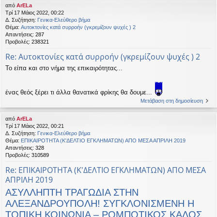
από
ArELa
Τρί 17 Μάιος 2022, 00:22
Δ. Συζήτηση:
Γενικα-Ελεύθερο βήμα
Θέμα:
Αυτοκτονίες κατά συρροήν (γκρεμίζουν ψυχές ) 2
Απαντήσεις:
287
Προβολές:
238321
Re: Αυτοκτονίες κατά συρροήν (γκρεμίζουν ψυχές ) 2
Το είπα και στο νήμα της επικαιρότητας...
ένας θεός ξέρει τι άλλα θανατικά φρίκης θα δουμε...
Μετάβαση στη δημοσίευση
από
ArELa
Τρί 17 Μάιος 2022, 00:21
Δ. Συζήτηση:
Γενικα-Ελεύθερο βήμα
Θέμα:
ΕΠΙΚΑΙΡΟΤΗΤΑ (Κ'ΔΕΛΤΙΟ ΕΓΚΛΗΜΑΤΩΝ) ΑΠΟ ΜΕΣΑ ΑΠΡΙΛΗ 2019
Απαντήσεις:
328
Προβολές:
310589
Re: ΕΠΙΚΑΙΡΟΤΗΤΑ (Κ'ΔΕΛΤΙΟ ΕΓΚΛΗΜΑΤΩΝ) ΑΠΟ ΜΕΣΑ
ΑΠΡΙΛΗ 2019
ΑΣΥΛΛΗΠΤΗ ΤΡΑΓΩΔΙΑ ΣΤΗΝ
ΑΛΕΞΑΝΔΡΟΥΠΟΛΗ! ΣΥΓΚΛΟΝΙΣΜΕΝΗ Η
ΤΟΠΙΚΗ ΚΟΙΝΩΝΙΑ – ΡΟΜΠΟΤΙΚΟΣ ΚΑΔΟΣ