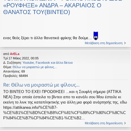
«ΡΟΥΦΗΞΕ» ΑΝΔΡΑ – ΑΚΑΡΙΑΙΟΣ Ο
ΘΑΝΑΤΟΣ ΤΟΥ(ΒΙΝΤΕΟ)
ενας θεός ξέρει τι άλλα θανατικά φρίκης θα δούμε...
Μετάβαση στη δημοσίευση
από
ArELa
Τρί 17 Μάιος 2022, 00:05
Δ. Συζήτηση:
Youtube, Facebook και άλλα δίκτυα
Θέμα:
Θέλω να μοιραστώ με φίλους...
Απαντήσεις:
69
Προβολές:
66494
Re: Θέλω να μοιραστώ με φίλους...
TO BINTEO TO EXEI ΠΡΟΩΘΗΣΕΙ ...και η Σουφλή σήμερα (ΑΤΤΙΚΑ
ΝΕΑ) Στην οποία έστειλα το βίντεο απο το κανάλι σου Μου έστειλε κι
εκείνη το λινκ της καταπληκτικής για άλλη μια φορά ανάρτησής της, εδω
https://attikanea.info/%CE%B7-
%CE%B1%CE%BD%CE%B8%CF%81%CF%89%CF%80%CF%8C%C
F%84%CE%B7%CF%84%CE%B1-%CE%B2...
Μετάβαση στη δημοσίευση