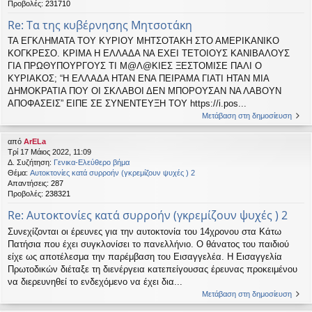
Προβολές:
231710
Re: Τα της κυβέρνησης Μητσοτάκη
ΤΑ ΕΓΚΛΗΜΑΤΑ ΤΟΥ ΚΥΡΙΟΥ ΜΗΤΣΟΤΑΚΗ ΣΤΟ ΑΜΕΡΙΚΑΝΙΚΟ
ΚΟΓΚΡΕΣΟ. ΚΡΙΜΑ Η ΕΛΛΑΔΑ ΝΑ ΕΧΕΙ ΤΕΤΟΙΟΥΣ ΚΑΝΙΒΑΛΟΥΣ
ΓΙΑ ΠΡΩΘΥΠΟΥΡΓΟΥΣ ΤΙ Μ@Λ@ΚΙΕΣ ΞΕΣΤΟΜΙΣΕ ΠΑΛΙ Ο
ΚΥΡΙΑΚΟΣ; “Η ΕΛΛΑΔΑ ΗΤΑΝ ΕΝΑ ΠΕΙΡΑΜΑ ΓΙΑΤΙ ΗΤΑΝ ΜΙΑ
ΔΗΜΟΚΡΑΤΙΑ ΠΟΥ ΟΙ ΣΚΛΑΒΟΙ ΔΕΝ ΜΠΟΡΟΥΣΑΝ ΝΑ ΛΑΒΟΥΝ
ΑΠΟΦΑΣΕΙΣ” ΕΙΠΕ ΣΕ ΣΥΝΕΝΤΕΥΞΗ ΤΟΥ https://i.pos...
Μετάβαση στη δημοσίευση
από
ArELa
Τρί 17 Μάιος 2022, 11:09
Δ. Συζήτηση:
Γενικα-Ελεύθερο βήμα
Θέμα:
Αυτοκτονίες κατά συρροήν (γκρεμίζουν ψυχές ) 2
Απαντήσεις:
287
Προβολές:
238321
Re: Αυτοκτονίες κατά συρροήν (γκρεμίζουν ψυχές ) 2
Συνεχίζονται οι έρευνες για την αυτοκτονία του 14χρονου στα Κάτω
Πατήσια που έχει συγκλονίσει το πανελλήνιο. Ο θάνατος του παιδιού
είχε ως αποτέλεσμα την παρέμβαση του Εισαγγελέα. Η Εισαγγελία
Πρωτοδικών διέταξε τη διενέργεια κατεπείγουσας έρευνας προκειμένου
να διερευνηθεί το ενδεχόμενο να έχει δια...
Μετάβαση στη δημοσίευση