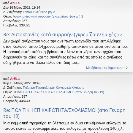
από
ArELa
Δευ 16 Μάιος 2022, 19:24
Δ. Συζήτηση:
Γενικα-Ελεύθερο βήμα
Θέμα:
Αυτοκτονίες κατά συρροήν (γκρεμίζουν ψυχές ) 2
Απαντήσεις:
287
Προβολές:
238321
Re: Αυτοκτονίες κατά συρροήν (γκρεμίζουν ψυχές ) 2
Δεν χωρά ανθρώπου νους την ανείπωτη τραγωδία που εκτυλίχθηκε
στον Κολωνό, όπου 14χρονος μαθητής αυτοκτόνησε μέσα στο σπίτι του.
Η τραγική αυτή υπόθεση βρίσκεται πλέον στα χέρια των αρχών που
διερευνούν τα αίτια και τις συνθήκες κάτω από τις οποίες ο ανήλικος
οδηγήθηκε στο να βάλει τέλος στη ζωή του,...
Μετάβαση στη δημοσίευση
από
ArELa
Κυρ 15 Μάιος 2022, 10:49
Δ. Συζήτηση:
Πολιτική-Γεωπολιτικά- Κοινωνικά Κινήματα
Θέμα:
ΠΟΛΙΤΙΚΗ ΕΠΙΚΑΙΡΟΤΗΤΑ/ΣΧΟΛΙΑΣΜΟΙ (απο Γεναρη του 19)
Απαντήσεις:
387
Προβολές:
448743
Re: ΠΟΛΙΤΙΚΗ ΕΠΙΚΑΙΡΟΤΗΤΑ/ΣΧΟΛΙΑΣΜΟΙ (απο Γεναρη
του 19)
Μια κομματική πρεμούρα τη βλέπουμε εν όψει επικείμενων εκλογών το
πασοκ έκανε τις εσωκομματικές του εκλογές, με προσέλευση 140 χιλ.