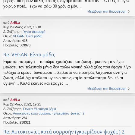
μέρες που ήμουν καλά, κρέας τρώγαμε κάθε 15 και αν... ΟΤΤΟ, κι εγώ
χοιρινο ποτέ... έχω να φάω 30 χρόνια μέν...
Μετάβαση στη δημοσίευση
από
ArELa
Κυρ 29 Μάιος 2022, 16:18
Δ. Συζήτηση:
Υγεία-Διατροφή
Θέμα:
VEGAN: Είναι μόδα;
Απαντήσεις:
415
Προβολές:
309970
Re: VEGAN: Είναι μόδα;
Ειμαστε παμφάγα... το σώμα χρειάζεται και ζωική πρωτείνη την έχω
μειώσει, τον τελευταίο μήνα δεν τρώω γενικά αλλά χθες που έφαγα λίγο
-ελάχιστο κρέας, δυνάμωσα... Σεβαστό να προτιμάς λαχανικό αντί για
ζωικό, αλλά όχι απόλυτα υγιεινο όπως καμία απολυτότητα δεν είναι
υγιεινή... Καλά έκανες και έφαγες ...
Μετάβαση στη δημοσίευση
από
ArELa
Κυρ 22 Μάιος 2022, 19:21
Δ. Συζήτηση:
Γενικα-Ελεύθερο βήμα
Θέμα:
Αυτοκτονίες κατά συρροήν (γκρεμίζουν ψυχές ) 2
Απαντήσεις:
287
Προβολές:
238321
Re: Αυτοκτονίες κατά συρροήν (γκρεμίζουν ψυχές ) 2