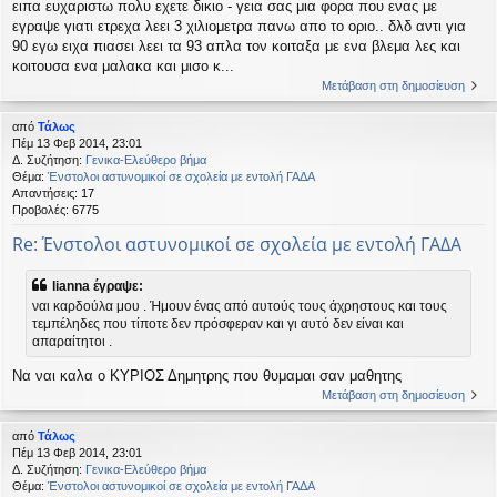
ειπα ευχαριστω πολυ εχετε δικιο - γεια σας μια φορα που ενας με
εγραψε γιατι ετρεχα λεει 3 χιλιομετρα πανω απο το οριο.. δλδ αντι για
90 εγω ειχα πιασει λεει τα 93 απλα τον κοιταξα με ενα βλεμα λες και
κοιτουσα ενα μαλακα και μισο κ...
Μετάβαση στη δημοσίευση
από
Τάλως
Πέμ 13 Φεβ 2014, 23:01
Δ. Συζήτηση:
Γενικα-Ελεύθερο βήμα
Θέμα:
Ένστολοι αστυνομικοί σε σχολεία με εντολή ΓΑΔΑ
Απαντήσεις:
17
Προβολές:
6775
Re: Ένστολοι αστυνομικοί σε σχολεία με εντολή ΓΑΔΑ
lianna έγραψε:
ναι καρδούλα μου . Ήμουν ένας από αυτούς τους άχρηστους και τους
τεμπέληδες που τίποτε δεν πρόσφεραν και γι αυτό δεν είναι και
απαραίτητοι .
Να ναι καλα ο ΚΥΡΙΟΣ Δημητρης που θυμαμαι σαν μαθητης
Μετάβαση στη δημοσίευση
από
Τάλως
Πέμ 13 Φεβ 2014, 23:01
Δ. Συζήτηση:
Γενικα-Ελεύθερο βήμα
Θέμα:
Ένστολοι αστυνομικοί σε σχολεία με εντολή ΓΑΔΑ