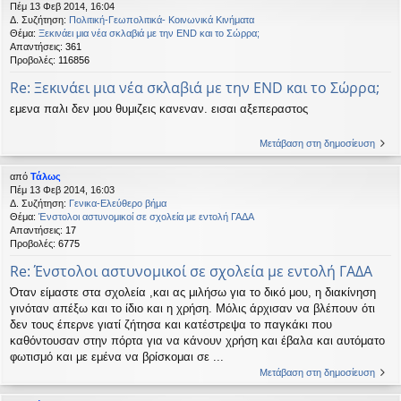
Πέμ 13 Φεβ 2014, 16:04
Δ. Συζήτηση:
Πολιτική-Γεωπολιτικά- Κοινωνικά Κινήματα
Θέμα:
Ξεκινάει μια νέα σκλαβιά με την END και το Σώρρα;
Απαντήσεις:
361
Προβολές:
116856
Re: Ξεκινάει μια νέα σκλαβιά με την END και το Σώρρα;
εμενα παλι δεν μου θυμιζεις κανεναν. εισαι αξεπεραστος
Μετάβαση στη δημοσίευση
από
Τάλως
Πέμ 13 Φεβ 2014, 16:03
Δ. Συζήτηση:
Γενικα-Ελεύθερο βήμα
Θέμα:
Ένστολοι αστυνομικοί σε σχολεία με εντολή ΓΑΔΑ
Απαντήσεις:
17
Προβολές:
6775
Re: Ένστολοι αστυνομικοί σε σχολεία με εντολή ΓΑΔΑ
Όταν είμαστε στα σχολεία ,και ας μιλήσω για το δικό μου, η διακίνηση
γινόταν απέξω και το ίδιο και η χρήση. Μόλις άρχισαν να βλέπουν ότι
δεν τους έπερνε γιατί ζήτησα και κατέστρεψα το παγκάκι που
καθόντουσαν στην πόρτα για να κάνουν χρήση και έβαλα και αυτόματο
φωτισμό και με εμένα να βρίσκομαι σε ...
Μετάβαση στη δημοσίευση