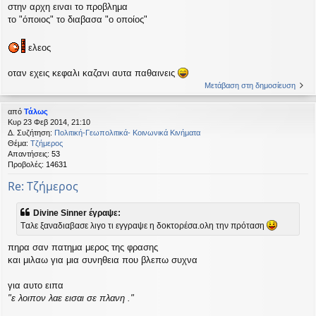
στην αρχη ειναι το προβλημα
το "όποιος" το διαβασα "ο οποίος"
ελεος
οταν εχεις κεφαλι καζανι αυτα παθαινεις
Μετάβαση στη δημοσίευση
από
Τάλως
Κυρ 23 Φεβ 2014, 21:10
Δ. Συζήτηση:
Πολιτική-Γεωπολιτικά- Κοινωνικά Κινήματα
Θέμα:
Τζήμερος
Απαντήσεις:
53
Προβολές:
14631
Re: Τζήμερος
Divine Sinner έγραψε:
Tαλε ξαναδιαβασε λιγο τι εγγραψε η δοκτορέσα.ολη την πρόταση
πηρα σαν πατημα μερος της φρασης
και μιλαω για μια συνηθεια που βλεπω συχνα
για αυτο ειπα
"ε λοιπον λαε εισαι σε πλανη ."