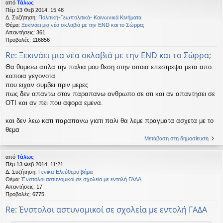
από
Τάλως
Πέμ 13 Φεβ 2014, 15:48
Δ. Συζήτηση:
Πολιτική-Γεωπολιτικά- Κοινωνικά Κινήματα
Θέμα:
Ξεκινάει μια νέα σκλαβιά με την END και το Σώρρα;
Απαντήσεις:
361
Προβολές:
116856
Re: Ξεκινάει μια νέα σκλαβιά με την END και το Σώρρα;
Θα θυμισω απλα την παλια μου θεση στην οποια επεστρεψα μετα απο
καποια γεγονοτα
που ειχαν συμβει πριν μερες
πως δεν απαντω στον παραπανω ανθρωπο σε οτι και αν απαντησει σε
ΟΤΙ και αν πει που αφορα εμενα.
και δεν λεω κατι παραπανω γιατι παλι θα λεμε πραγματα ασχετα με το
θεμα
Μετάβαση στη δημοσίευση
από
Τάλως
Πέμ 13 Φεβ 2014, 11:21
Δ. Συζήτηση:
Γενικα-Ελεύθερο βήμα
Θέμα:
Ένστολοι αστυνομικοί σε σχολεία με εντολή ΓΑΔΑ
Απαντήσεις:
17
Προβολές:
6775
Re: Ένστολοι αστυνομικοί σε σχολεία με εντολή ΓΑΔΑ