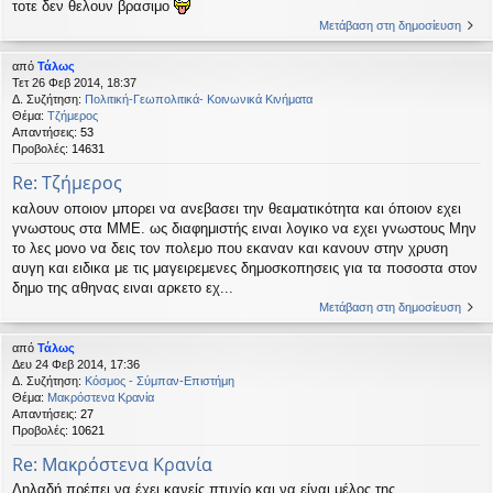
τοτε δεν θελουν βρασιμο
Μετάβαση στη δημοσίευση
από
Τάλως
Τετ 26 Φεβ 2014, 18:37
Δ. Συζήτηση:
Πολιτική-Γεωπολιτικά- Κοινωνικά Κινήματα
Θέμα:
Τζήμερος
Απαντήσεις:
53
Προβολές:
14631
Re: Τζήμερος
καλουν οποιον μπορει να ανεβασει την θεαματικότητα και όποιον εχει
γνωστους στα ΜΜΕ. ως διαφημιστής ειναι λογικο να εχει γνωστους Μην
το λες μονο να δεις τον πολεμο που εκαναν και κανουν στην χρυση
αυγη και ειδικα με τις μαγειρεμενες δημοσκοπησεις για τα ποσοστα στον
δημο της αθηνας ειναι αρκετο εχ...
Μετάβαση στη δημοσίευση
από
Τάλως
Δευ 24 Φεβ 2014, 17:36
Δ. Συζήτηση:
Κόσμος - Σύμπαν-Επιστήμη
Θέμα:
Μακρόστενα Κρανία
Απαντήσεις:
27
Προβολές:
10621
Re: Μακρόστενα Κρανία
Δηλαδή πρέπει να έχει κανείς πτυχίο και να είναι μέλος της