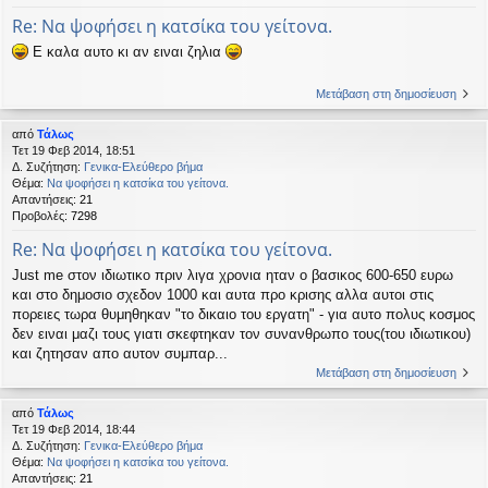
Re: Να ψοφήσει η κατσίκα του γείτονα.
Ε καλα αυτο κι αν ειναι ζηλια
Μετάβαση στη δημοσίευση
από
Τάλως
Τετ 19 Φεβ 2014, 18:51
Δ. Συζήτηση:
Γενικα-Ελεύθερο βήμα
Θέμα:
Να ψοφήσει η κατσίκα του γείτονα.
Απαντήσεις:
21
Προβολές:
7298
Re: Να ψοφήσει η κατσίκα του γείτονα.
Just me στον ιδιωτικο πριν λιγα χρονια ηταν ο βασικος 600-650 ευρω
και στο δημοσιο σχεδον 1000 και αυτα προ κρισης αλλα αυτοι στις
πορειες τωρα θυμηθηκαν "το δικαιο του εργατη" - για αυτο πολυς κοσμος
δεν ειναι μαζι τους γιατι σκεφτηκαν τον συνανθρωπο τους(του ιδιωτικου)
και ζητησαν απο αυτον συμπαρ...
Μετάβαση στη δημοσίευση
από
Τάλως
Τετ 19 Φεβ 2014, 18:44
Δ. Συζήτηση:
Γενικα-Ελεύθερο βήμα
Θέμα:
Να ψοφήσει η κατσίκα του γείτονα.
Απαντήσεις:
21