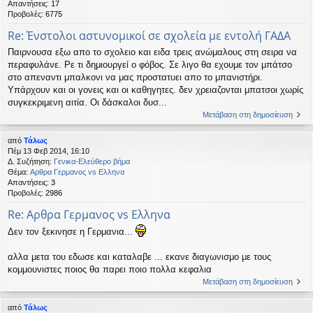
Απαντήσεις:
17
Προβολές:
6775
Re: Ένστολοι αστυνομικοί σε σχολεία με εντολή ΓΑΔΑ
Παιρνουσα εξω απο το σχολειο και ειδα τρεις ανώμαλους στη σειρα να
περαφυλάνε. Ρε τι δημιουργεί ο φόβος. Σε λιγο θα εχουμε τον μπάτσο
στο απεναντι μπαλκονι να μας προστατυει απο το μπανιστήρι.
Υπάρχουν και οι γονεις και οι καθηγητες. δεν χρειαζονται μπατσοι χωρίς
συγκεκριμενη αιτία. Οι δάσκαλοι δυσ...
Μετάβαση στη δημοσίευση
από
Τάλως
Πέμ 13 Φεβ 2014, 16:10
Δ. Συζήτηση:
Γενικα-Ελεύθερο βήμα
Θέμα:
Αρθρα Γερμανος vs Ελληνα
Απαντήσεις:
3
Προβολές:
2986
Re: Αρθρα Γερμανος vs Ελληνα
Δεν τον ξεκινησε η Γερμανια...
αλλα μετα του εδωσε και καταλαβε ... εκανε διαγωνισμο με τους
κομμουνιστες ποιος θα παρει ποιο πολλα κεφαλια
Μετάβαση στη δημοσίευση
από
Τάλως