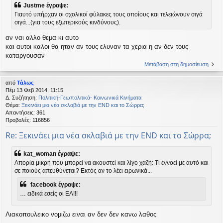
Justme έγραψε:
Γιαυτό υπήρχαν οι σχολικοί φύλακες τους οποίους και τελειώνουν σιγά
σιγά...(για τους εξωτερικούς κινδύνους).
αν ναι αλλο θεμα κι αυτο
και αυτοι καλοι θα ηταν αν τους ελυναν τα χερια η αν δεν τους
καταργουσαν
Μετάβαση στη δημοσίευση
από
Τάλως
Πέμ 13 Φεβ 2014, 11:15
Δ. Συζήτηση:
Πολιτική-Γεωπολιτικά- Κοινωνικά Κινήματα
Θέμα:
Ξεκινάει μια νέα σκλαβιά με την END και το Σώρρα;
Απαντήσεις:
361
Προβολές:
116856
Re: Ξεκινάει μια νέα σκλαβιά με την END και το Σώρρα;
kat_woman έγραψε:
Απορία μικρή που μπορεί να ακουστεί και λίγο χαζή: Τι εννοεί με αυτό και
σε ποιούς απευθύνεται? Εκτός αν το λέει ειρωνικά...
facebook έγραψε:
… ειδικά εσείς οι ΕΛ!!!
Λιακοπουλεικο νομιζω ειναι αν δεν δεν κανω λαθος