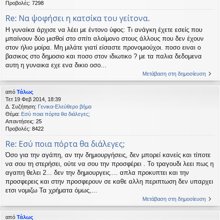
Προβολές:
7298
Re: Να ψοφήσει η κατσίκα του γείτονα.
Η γυναίκα άρχισε να λέει με έντονο ύφος: Τι ανάγκη έχετε εσείς που
μπαίνουν δύο μισθοί στο σπίτι αλοίμονο στους άλλους που δεν έχουν
στον ήλιο μοίρα. Μη μιλάτε γιατί είσαστε προνομιούχοι. ποσο ειναι ο
βασικος στο δημοσιο και ποσο στον ιδιωτικο ? με τα παλια δεδομενα
αυτη η γυναικα εχε ενα δικιο οσο...
Μετάβαση στη δημοσίευση
από
Τάλως
Τετ 19 Φεβ 2014, 18:39
Δ. Συζήτηση:
Γενικα-Ελεύθερο βήμα
Θέμα:
Εσύ ποια πόρτα θα διάλεγες;
Απαντήσεις:
25
Προβολές:
8422
Re: Εσύ ποια πόρτα θα διάλεγες;
Όσο για την αγάπη, αν την δημιουργήσεις, δεν μπορεί κανείς και τίποτε
να σου τη στερήσει, ούτε να σου την προσφέρει . Το τραγουδι λεει πως η
αγαπη θελει 2... δεν την δημιουργεις.... απλα προκυπτει και την
προσφερεις και στην προσφερουν σε καθε αλλη περιπτωση δεν υπαρχει
ετσι νομιζω Τα χρήματα όμως,...
Μετάβαση στη δημοσίευση
από
Τάλως