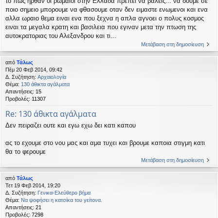
το πως ηρθαν οι ρωμαιοι στην Ελλαδα πρεπει να βαλεις... να δουμε σε
ποιο σημειο μπορουμε να φθασουμε οταν δεν ειμαστε ενωμενοι και ενα
αλλα ωραιο θεμα ειναι ενα που ξεχνα η απλα αγνοει ο πολυς κοσμος
ειναι τα μεγαλα κρατη και βασιλεια που εγιναν μετα την πτωση της
αυτοκρατοριας του Αλεξανδρου και τι...
Μετάβαση στη δημοσίευση
από
Τάλως
Πέμ 20 Φεβ 2014, 09:42
Δ. Συζήτηση:
Αρχαιολογία
Θέμα:
130 άθικτα αγάλματα
Απαντήσεις:
15
Προβολές:
11307
Re: 130 άθικτα αγάλματα
Δεν πειραζει ουτε και εγω εχω δει κατι καπου
ας το εχουμε στο νου μας και αμα τυχει και βρουμε καποια στιγμη κατι
θα το φερουμε
Μετάβαση στη δημοσίευση
από
Τάλως
Τετ 19 Φεβ 2014, 19:20
Δ. Συζήτηση:
Γενικα-Ελεύθερο βήμα
Θέμα:
Να ψοφήσει η κατσίκα του γείτονα.
Απαντήσεις:
21
Προβολές:
7298