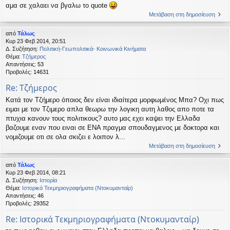
αμα σε χαλαει να βγαλω το quote
Μετάβαση στη δημοσίευση
από
Τάλως
Κυρ 23 Φεβ 2014, 20:51
Δ. Συζήτηση:
Πολιτική-Γεωπολιτικά- Κοινωνικά Κινήματα
Θέμα:
Τζήμερος
Απαντήσεις:
53
Προβολές:
14631
Re: Τζήμερος
Κατά τον Τζήμερο όποιος δεν είναι ιδιαίτερα μορφωμένος Μπα? Οχι πως
ειμαι με τον Τζιμερο απλα θεωρω την λογικη αυτη λαθος απο ποτε τα
πτυχια κανουν τους πολιτικους? αυτο μας εχει καψει την Ελλαδα
βαζουμε εναν που ειναι σε ΕΝΑ πραγμα σπουδαγμενος με δοκτορα και
νομιζουμε οτι σε ολα σκιζει ε λοιπον λ...
Μετάβαση στη δημοσίευση
από
Τάλως
Κυρ 23 Φεβ 2014, 08:21
Δ. Συζήτηση:
Ιστορία
Θέμα:
Ιστορικά Τεκμηριογραφήματα (Ντοκυμανταίρ)
Απαντήσεις:
46
Προβολές:
29352
Re: Ιστορικά Τεκμηριογραφήματα (Ντοκυμανταίρ)