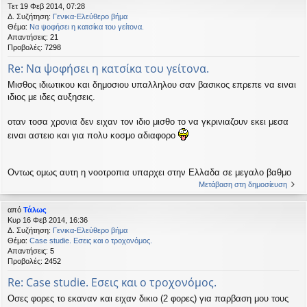
Τετ 19 Φεβ 2014, 07:28
Δ. Συζήτηση:
Γενικα-Ελεύθερο βήμα
Θέμα:
Να ψοφήσει η κατσίκα του γείτονα.
Απαντήσεις:
21
Προβολές:
7298
Re: Να ψοφήσει η κατσίκα του γείτονα.
Μισθος ιδιωτικου και δημοσιου υπαλληλου σαν βασικος επρεπε να ειναι
ιδιος με ιδες αυξησεις.
οταν τοσα χρονια δεν ειχαν τον ιδιο μισθο το να γκρινιαζουν εκει μεσα
ειναι αστειο και για πολυ κοσμο αδιαφορο
Οντως ομως αυτη η νοοτροπια υπαρχει στην Ελλαδα σε μεγαλο βαθμο
Μετάβαση στη δημοσίευση
από
Τάλως
Κυρ 16 Φεβ 2014, 16:36
Δ. Συζήτηση:
Γενικα-Ελεύθερο βήμα
Θέμα:
Case studie. Εσεις και ο τροχονόμος.
Απαντήσεις:
5
Προβολές:
2452
Re: Case studie. Εσεις και ο τροχονόμος.
Οσες φορες το εκαναν και ειχαν δικιο (2 φορες) για παρβαση μου τους