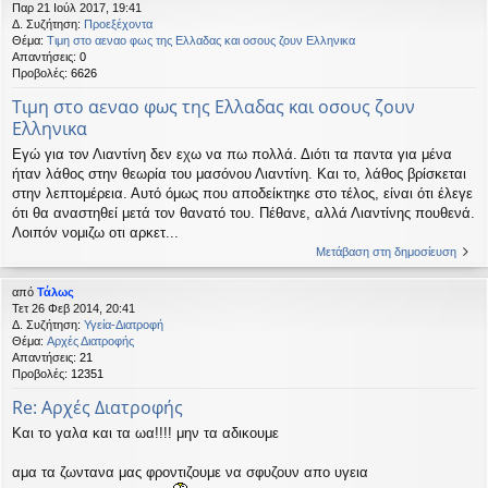
Παρ 21 Ιούλ 2017, 19:41
η
εις
Δ. Συζήτηση:
Προεξέχοντα
Θέμα:
Τιμη στο αεναο φως της Ελλαδας και οσους ζουν Ελληνικα
Απαντήσεις:
0
Προβολές:
6626
Τιμη στο αεναο φως της Ελλαδας και οσους ζουν
Ελληνικα
Εγώ για τον Λιαντίνη δεν εχω να πω πολλά. Διότι τα παντα για μένα
ήταν λάθος στην θεωρία του μασόνου Λιαντίνη. Και το, λάθος βρίσκεται
στην λεπτομέρεια. Αυτό όμως που αποδείκτηκε στο τέλος, είναι ότι έλεγε
ότι θα αναστηθεί μετά τον θανατό του. Πέθανε, αλλά Λιαντίνης πουθενά.
Λοιπόν νομιζω οτι αρκετ...
Μετάβαση στη δημοσίευση
από
Τάλως
Τετ 26 Φεβ 2014, 20:41
Δ. Συζήτηση:
Υγεία-Διατροφή
Θέμα:
Αρχές Διατροφής
Απαντήσεις:
21
Προβολές:
12351
Re: Αρχές Διατροφής
Και το γαλα και τα ωα!!!! μην τα αδικουμε
αμα τα ζωντανα μας φροντιζουμε να σφυζουν απο υγεια