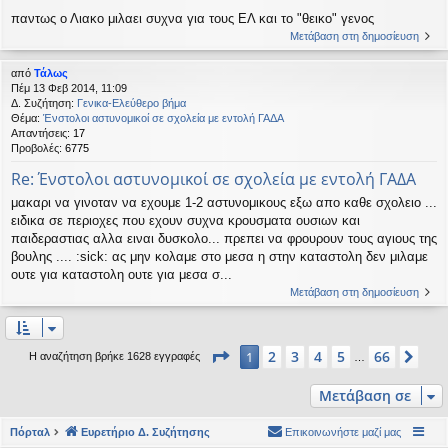
παντως ο Λιακο μιλαει συχνα για τους ΕΛ και το "θεικο" γενος
Μετάβαση στη δημοσίευση
από
Τάλως
Πέμ 13 Φεβ 2014, 11:09
Δ. Συζήτηση:
Γενικα-Ελεύθερο βήμα
Θέμα:
Ένστολοι αστυνομικοί σε σχολεία με εντολή ΓΑΔΑ
Απαντήσεις:
17
Προβολές:
6775
Re: Ένστολοι αστυνομικοί σε σχολεία με εντολή ΓΑΔΑ
μακαρι να γινοταν να εχουμε 1-2 αστυνομικους εξω απο καθε σχολειο ...
ειδικα σε περιοχες που εχουν συχνα κρουσματα ουσιων και
παιδεραστιας αλλα ειναι δυσκολο... πρεπει να φρουρουν τους αγιους της
βουλης .... :sick: ας μην κολαμε στο μεσα η στην καταστολη δεν μιλαμε
ουτε για καταστολη ουτε για μεσα σ...
Μετάβαση στη δημοσίευση
Σελίδα
1
από
66
2
3
4
5
66
1
Επό
Η αναζήτηση βρήκε 1628 εγγραφές
…
Μετάβαση σε
Πόρταλ
Ευρετήριο Δ. Συζήτησης
Επικοινωνήστε μαζί μας