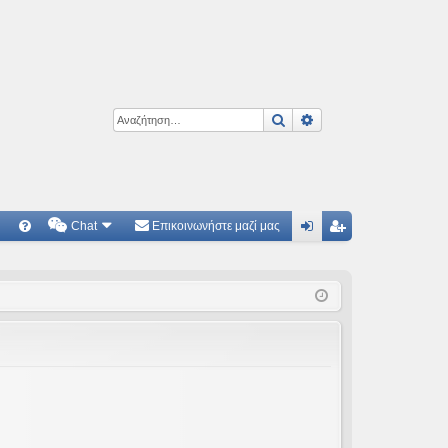
Αναζήτηση
Ειδική αναζήτηση
Chat
Επικοινωνήστε μαζί μας
Γ
Συ
ύν
γγ
χν
δε
ρα
ές
ση
φ
ερ
ή
ωτ
ήσ
εις