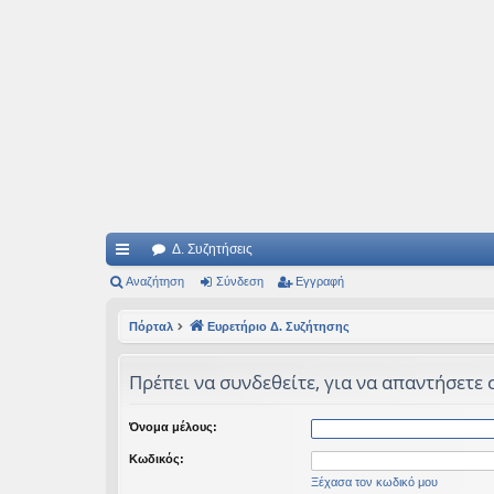
Ιδεογραφήματα
Αυτός ο τόπος φιλοδοξεί να ανοίγει μονοπάτια για τα συναρπαστικά και όμ
Δ. Συζητήσεις
ρή
Αναζήτηση
Σύνδεση
Εγγραφή
γο
Πόρταλ
Ευρετήριο Δ. Συζήτησης
ρε
Πρέπει να συνδεθείτε, για να απαντήσετε 
ς
συ
Όνομα μέλους:
νδ
Κωδικός:
έσ
Ξέχασα τον κωδικό μου