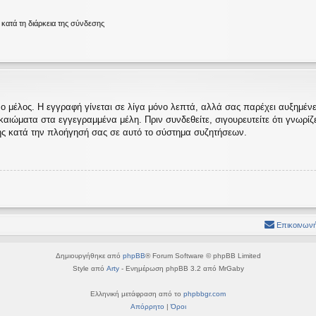
ατά τη διάρκεια της σύνδεσης
ο μέλος. Η εγγραφή γίνεται σε λίγα μόνο λεπτά, αλλά σας παρέχει αυξημένες
ώματα στα εγγεγραμμένα μέλη. Πριν συνδεθείτε, σιγουρευτείτε ότι γνωρίζετε
ς κατά την πλοήγησή σας σε αυτό το σύστημα συζητήσεων.
Επικοινωνή
Δημιουργήθηκε από
phpBB
® Forum Software © phpBB Limited
Style από
Arty
- Ενημέρωση phpBB 3.2 από MrGaby
Ελληνική μετάφραση από το
phpbbgr.com
Απόρρητο
|
Όροι