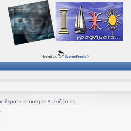
ορφα ταξίδια του νού...
Hosted by:
SystemFreaks
™
σε θέματα σε αυτή τη Δ. Συζήτηση.