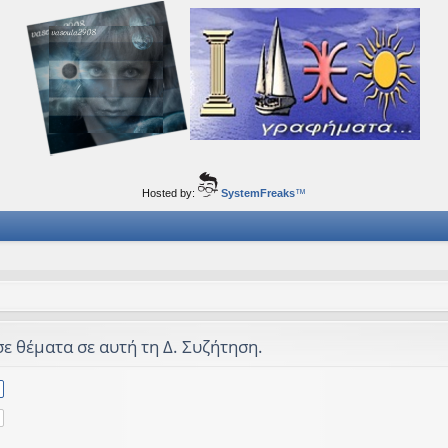
ορφα ταξίδια του νού...
Hosted by:
SystemFreaks
™
σε θέματα σε αυτή τη Δ. Συζήτηση.