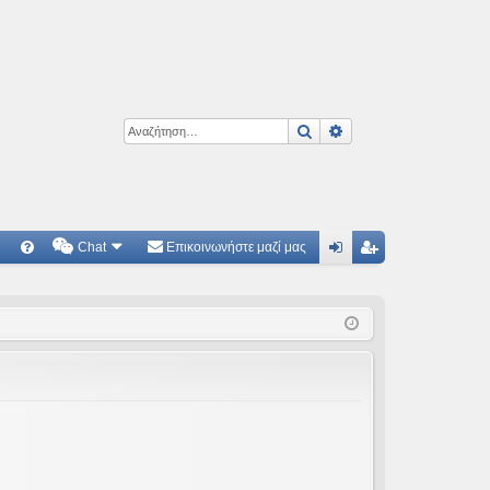
Αναζήτηση
Ειδική αναζήτηση
Chat
Επικοινωνήστε μαζί μας
Γ
Συ
ύν
γγ
χν
δε
ρα
ές
ση
φ
ερ
ή
ωτ
ήσ
εις