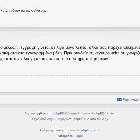
ατά τη διάρκεια της σύνδεσης
ο μέλος. Η εγγραφή γίνεται σε λίγα μόνο λεπτά, αλλά σας παρέχει αυξημένες
ώματα στα εγγεγραμμένα μέλη. Πριν συνδεθείτε, σιγουρευτείτε ότι γνωρίζετε
ς κατά την πλοήγησή σας σε αυτό το σύστημα συζητήσεων.
Επικοινωνή
Δημιουργήθηκε από
phpBB
® Forum Software © phpBB Limited
Style από
Arty
- Ενημέρωση phpBB 3.2 από MrGaby
Ελληνική μετάφραση από το
phpbbgr.com
Απόρρητο
|
Όροι