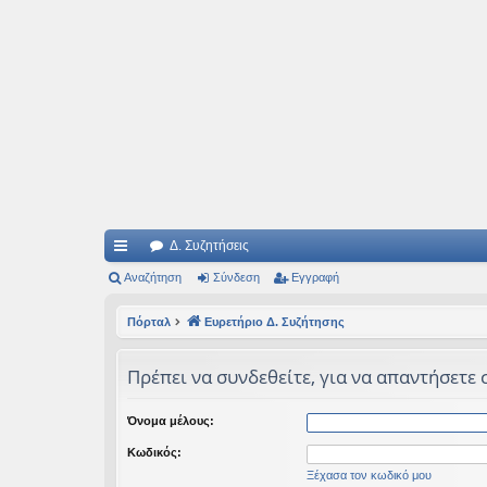
Ιδεογραφήματα
Αυτός ο τόπος φιλοδοξεί να ανοίγει μονοπάτια για τα συναρπαστικά και όμ
Δ. Συζητήσεις
ρή
Αναζήτηση
Σύνδεση
Εγγραφή
γο
Πόρταλ
Ευρετήριο Δ. Συζήτησης
ρε
Πρέπει να συνδεθείτε, για να απαντήσετε 
ς
συ
Όνομα μέλους:
νδ
Κωδικός:
έσ
Ξέχασα τον κωδικό μου