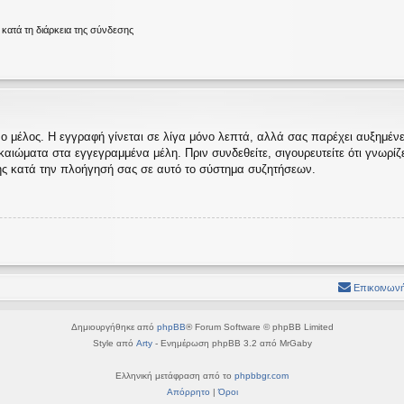
ατά τη διάρκεια της σύνδεσης
ο μέλος. Η εγγραφή γίνεται σε λίγα μόνο λεπτά, αλλά σας παρέχει αυξημένες
ώματα στα εγγεγραμμένα μέλη. Πριν συνδεθείτε, σιγουρευτείτε ότι γνωρίζετε
ς κατά την πλοήγησή σας σε αυτό το σύστημα συζητήσεων.
Επικοινωνή
Δημιουργήθηκε από
phpBB
® Forum Software © phpBB Limited
Style από
Arty
- Ενημέρωση phpBB 3.2 από MrGaby
Ελληνική μετάφραση από το
phpbbgr.com
Απόρρητο
|
Όροι