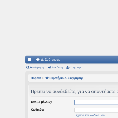
Ιδεογραφήματα
Αυτός ο τόπος φιλοδοξεί να ανοίγει μονοπάτια για τα συναρπαστικά και όμ
Δ. Συζητήσεις
ρή
Αναζήτηση
Σύνδεση
Εγγραφή
γο
Πόρταλ
Ευρετήριο Δ. Συζήτησης
ρε
Πρέπει να συνδεθείτε, για να απαντήσετε 
ς
συ
Όνομα μέλους:
νδ
Κωδικός:
έσ
Ξέχασα τον κωδικό μου