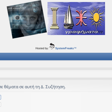
ορφα ταξίδια του νού...
Hosted by:
SystemFreaks
™
σε θέματα σε αυτή τη Δ. Συζήτηση.