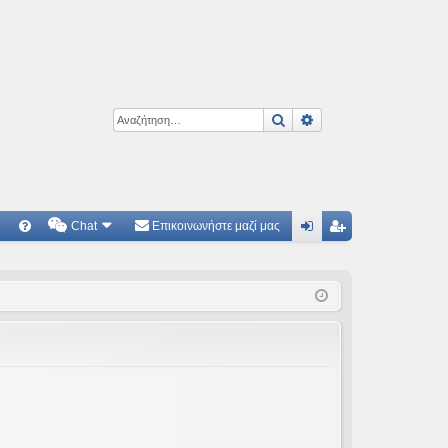
Αναζήτηση
Ειδική αναζήτηση
Chat
Επικοινωνήστε μαζί μας
Γ
Συ
ύν
γγ
χν
δε
ρα
ές
ση
φ
ερ
ή
ωτ
ήσ
εις