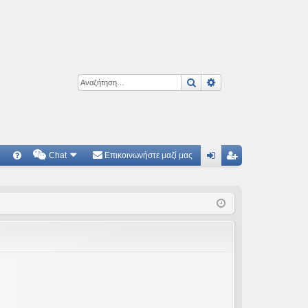
Αναζήτηση
Ειδική αναζήτηση
Chat
Επικοινωνήστε μαζί μας
Γ
Συ
ύν
γγ
χν
δε
ρα
ές
ση
φ
ερ
ή
ωτ
ήσ
εις