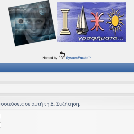
ορφα ταξίδια του νού...
Hosted by:
SystemFreaks
™
οσιεύσεις σε αυτή τη Δ. Συζήτηση.