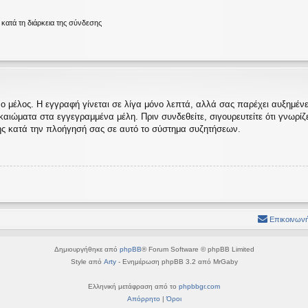
ατά τη διάρκεια της σύνδεσης
ο μέλος. Η εγγραφή γίνεται σε λίγα μόνο λεπτά, αλλά σας παρέχει αυξημένες
ώματα στα εγγεγραμμένα μέλη. Πριν συνδεθείτε, σιγουρευτείτε ότι γνωρίζετε
ς κατά την πλοήγησή σας σε αυτό το σύστημα συζητήσεων.
Επικοινωνή
Δημιουργήθηκε από
phpBB
® Forum Software © phpBB Limited
Style από
Arty
- Ενημέρωση phpBB 3.2 από MrGaby
Ελληνική μετάφραση από το
phpbbgr.com
Απόρρητο
|
Όροι