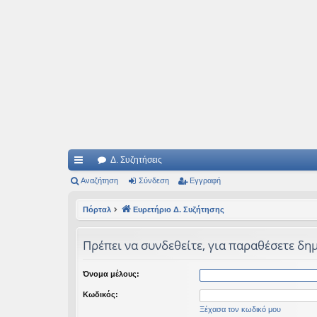
Ιδεογραφήματα
Αυτός ο τόπος φιλοδοξεί να ανοίγει μονοπάτια για τα συναρπαστικά και όμ
Δ. Συζητήσεις
ρή
Αναζήτηση
Σύνδεση
Εγγραφή
γο
Πόρταλ
Ευρετήριο Δ. Συζήτησης
ρε
Πρέπει να συνδεθείτε, για παραθέσετε δημ
ς
συ
Όνομα μέλους:
νδ
Κωδικός:
έσ
Ξέχασα τον κωδικό μου