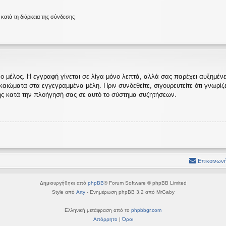
ατά τη διάρκεια της σύνδεσης
ο μέλος. Η εγγραφή γίνεται σε λίγα μόνο λεπτά, αλλά σας παρέχει αυξημένες
ώματα στα εγγεγραμμένα μέλη. Πριν συνδεθείτε, σιγουρευτείτε ότι γνωρίζετε
ς κατά την πλοήγησή σας σε αυτό το σύστημα συζητήσεων.
Επικοινωνή
Δημιουργήθηκε από
phpBB
® Forum Software © phpBB Limited
Style από
Arty
- Ενημέρωση phpBB 3.2 από MrGaby
Ελληνική μετάφραση από το
phpbbgr.com
Απόρρητο
|
Όροι