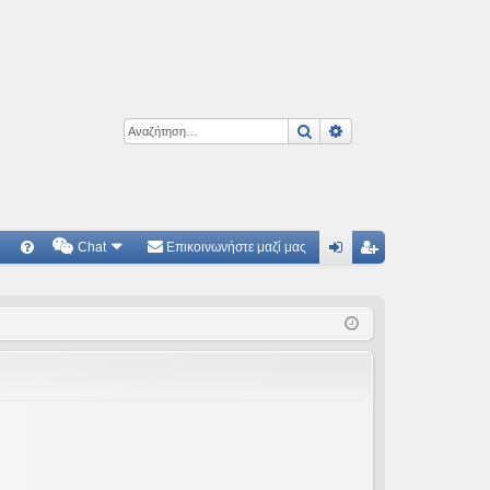
Αναζήτηση
Ειδική αναζήτηση
Chat
Επικοινωνήστε μαζί μας
Γ
Συ
ύν
γγ
χν
δε
ρα
ές
ση
φ
ερ
ή
ωτ
ήσ
εις