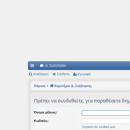
Ιδεογραφήματα
Αυτός ο τόπος φιλοδοξεί να ανοίγει μονοπάτια για τα συναρπαστικά και όμ
Δ. Συζητήσεις
ρή
Αναζήτηση
Σύνδεση
Εγγραφή
γο
Πόρταλ
Ευρετήριο Δ. Συζήτησης
ρε
Πρέπει να συνδεθείτε, για παραθέσετε δημ
ς
συ
Όνομα μέλους:
νδ
Κωδικός:
έσ
Ξέχασα τον κωδικό μου