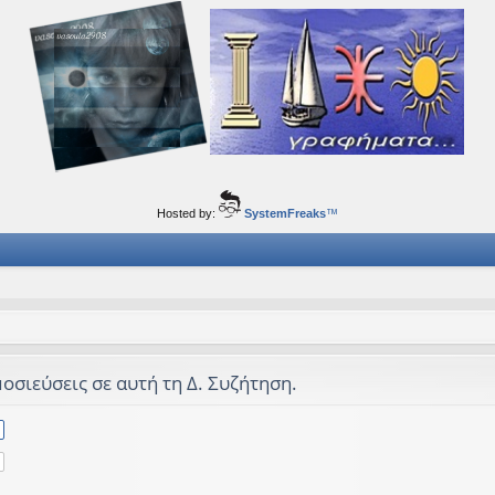
ορφα ταξίδια του νού...
Hosted by:
SystemFreaks
™
οσιεύσεις σε αυτή τη Δ. Συζήτηση.