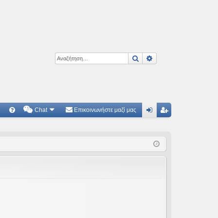
Αναζήτηση
Ειδική αναζήτηση
Chat
Επικοινωνήστε μαζί μας
Γ
Συ
ύν
γγ
χν
δε
ρα
ές
ση
φ
ερ
ή
ωτ
ήσ
εις