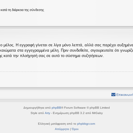
ατά τη διάρκεια της σύνδεσης
ο μέλος. Η εγγραφή γίνεται σε λίγα μόνο λεπτά, αλλά σας παρέχει αυξημένες
ώματα στα εγγεγραμμένα μέλη. Πριν συνδεθείτε, σιγουρευτείτε ότι γνωρίζετε
ς κατά την πλοήγησή σας σε αυτό το σύστημα συζητήσεων.
Επικοινωνή
Δημιουργήθηκε από
phpBB
® Forum Software © phpBB Limited
Style από
Arty
- Ενημέρωση phpBB 3.2 από MrGaby
Ελληνική μετάφραση από το
phpbbgr.com
Απόρρητο
|
Όροι