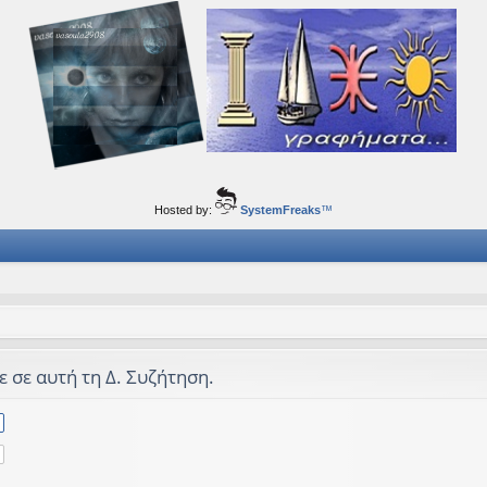
ορφα ταξίδια του νού...
Hosted by:
SystemFreaks
™
ε σε αυτή τη Δ. Συζήτηση.