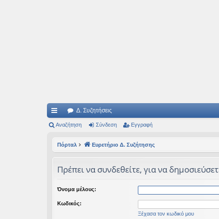
Ιδεογραφήματα
Αυτός ο τόπος φιλοδοξεί να ανοίγει μονοπάτια για τα συναρπαστικά και όμ
Δ. Συζητήσεις
ρή
Αναζήτηση
Σύνδεση
Εγγραφή
γο
Πόρταλ
Ευρετήριο Δ. Συζήτησης
ρε
Πρέπει να συνδεθείτε, για να δημοσιεύσετ
ς
συ
Όνομα μέλους:
νδ
Κωδικός:
έσ
Ξέχασα τον κωδικό μου