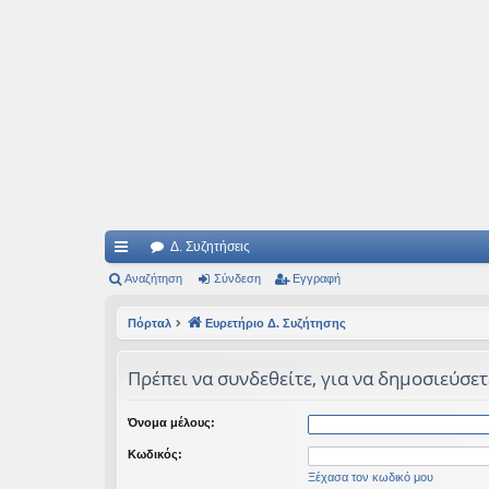
Ιδεογραφήματα
Αυτός ο τόπος φιλοδοξεί να ανοίγει μονοπάτια για τα συναρπαστικά και όμ
Δ. Συζητήσεις
ρή
Αναζήτηση
Σύνδεση
Εγγραφή
γο
Πόρταλ
Ευρετήριο Δ. Συζήτησης
ρε
Πρέπει να συνδεθείτε, για να δημοσιεύσετ
ς
συ
Όνομα μέλους:
νδ
Κωδικός:
έσ
Ξέχασα τον κωδικό μου