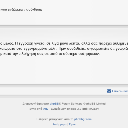
ατά τη διάρκεια της σύνδεσης
ο μέλος. Η εγγραφή γίνεται σε λίγα μόνο λεπτά, αλλά σας παρέχει αυξημένες
ώματα στα εγγεγραμμένα μέλη. Πριν συνδεθείτε, σιγουρευτείτε ότι γνωρίζετε
ς κατά την πλοήγησή σας σε αυτό το σύστημα συζητήσεων.
Επικοινωνή
Δημιουργήθηκε από
phpBB
® Forum Software © phpBB Limited
Style από
Arty
- Ενημέρωση phpBB 3.2 από MrGaby
Ελληνική μετάφραση από το
phpbbgr.com
Απόρρητο
|
Όροι