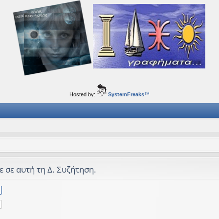
ορφα ταξίδια του νού...
Hosted by:
SystemFreaks
™
ε σε αυτή τη Δ. Συζήτηση.