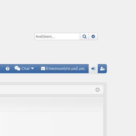
Αναζήτηση
Ειδική αναζήτηση
Chat
Επικοινωνήστε μαζί μας
Γ
Συ
ύν
γγ
χν
δε
ρα
ές
ση
φ
ερ
ή
ωτ
ήσ
εις