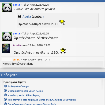
η
εις
panta
•
Τρί 14 Απρ 2026, 02:25
Έκανε Like σε αυτό το μήνυμα
Aquila
έγραψε:
↑
Χριστός Ανέστη σε όλα τα ΙΔΕΟ.
panta
•
Τρί 14 Απρ 2026, 02:25
Χριστός Ανέστη. Αληθώς Ανέστη.
Aquila
•
Δευ 13 Απρ 2026, 19:01
Χριστός Ανέστη σε όλα τα ΙΔΕΟ.
OTTO
•
Κυρ 12 Απρ 2026, 02:11
Κανείς δεν κάνει chatting
likes this message
kat_woman
έγραψε:
↑
Πρόσφατα
panta
έγραψε:
↑
Πρόσφατα θέματα
Καλή Μεγάλη Εβδομάδα. Καλή Ανάσταση.
Εκλογικό σύστημα
Θεατρικότητα από μικρή ηλικία
Καλή Ανάσταση σε όλους!
Υπόθεση serial killer Ρήνος
Μία σταγόνα από τα μαύρα χάλια της Ελληνικής νομοθεσίας
kat_woman
•
Τετ 08 Απρ 2026, 14:21
Προσδόκιμο νεότητας vs προσδόκιμο ζωής