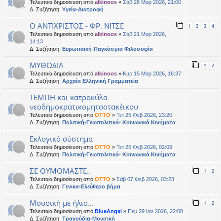
Τελευταία δημοσίευση από
alkinoos
»
Σάβ 28 Μαρ 2026, 21:00
Δ. Συζήτηση:
Υγεία-Διατροφή
Ο ΑΝΤΙΧΡΙΣΤΟΣ - ΦΡ. ΝΙΤΣΕ
1
2
3
4
Τελευταία δημοσίευση από
alkinoos
»
Σάβ 21 Μαρ 2026,
14:13
Δ. Συζήτηση:
Ευρωπαϊκή-Παγκόσμια Φιλοσοφία
ΜΥΘΩΔΙΑ
1
2
Τελευταία δημοσίευση από
alkinoos
»
Κυρ 15 Μαρ 2026, 16:37
Δ. Συζήτηση:
Αρχαία Ελληνική Γραμματεία
ΤΕΜΠΗ και κατρακύλα
νεοδημοκρατικομητσοτακέικου
Τελευταία δημοσίευση από
OTTO
»
Τετ 25 Φεβ 2026, 23:20
Δ. Συζήτηση:
Πολιτική-Γεωπολιτικά- Κοινωνικά Κινήματα
Εκλογικό σύστημα
Τελευταία δημοσίευση από
OTTO
»
Τετ 25 Φεβ 2026, 02:09
Δ. Συζήτηση:
Πολιτική-Γεωπολιτικά- Κοινωνικά Κινήματα
ΣΕ ΘΥΜΟΜΑΣΤΕ..
1
2
Τελευταία δημοσίευση από
OTTO
»
Σάβ 07 Φεβ 2026, 03:23
Δ. Συζήτηση:
Γενικα-Ελεύθερο βήμα
Μουσική με ήλιο...
1
2
Τελευταία δημοσίευση από
BlueAngel
»
Πέμ 29 Ιαν 2026, 22:08
Δ. Συζήτηση:
Τραγούδια-Μουσική