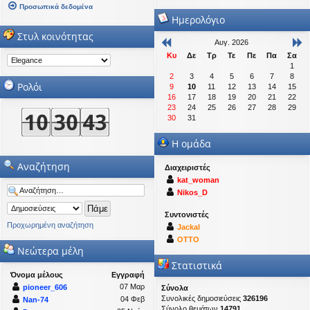
Προσωπικά δεδομένα
Ημερολόγιο
Στυλ κοινότητας
Αυγ. 2026
Κυ
Δε
Τρ
Τε
Πε
Πα
Σα
1
2
3
4
5
6
7
8
Ρολόι
9
10
11
12
13
14
15
16
17
18
19
20
21
22
23
24
25
26
27
28
29
30
31
Η ομάδα
Αναζήτηση
Διαχειριστές
kat_woman
Nikos_D
Συντονιστές
Προχωρημένη αναζήτηση
Jackal
OTTO
Νεώτερα μέλη
Στατιστικά
Όνομα μέλους
Εγγραφή
07 Μαρ
pioneer_606
Σύνολα
Συνολικές δημοσιεύσεις
326196
04 Φεβ
Nan-74
Σύνολο θεμάτων
14791