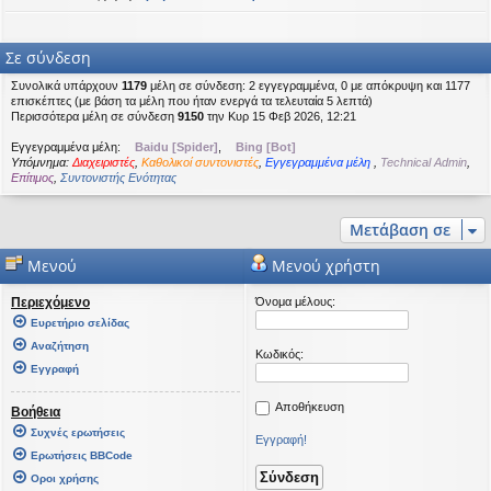
Σε σύνδεση
Συνολικά υπάρχουν
1179
μέλη σε σύνδεση: 2 εγγεγραμμένα, 0 με απόκρυψη και 1177
επισκέπτες (με βάση τα μέλη που ήταν ενεργά τα τελευταία 5 λεπτά)
Περισσότερα μέλη σε σύνδεση
9150
την Κυρ 15 Φεβ 2026, 12:21
Εγγεγραμμένα μέλη:
Baidu [Spider]
,
Bing [Bot]
Υπόμνημα:
Διαχειριστές
,
Καθολικοί συντονιστές
,
Εγγεγραμμένα μέλη
,
Technical Admin
,
Επίτιμος
,
Συντονιστής Ενότητας
Μετάβαση σε
Μενού
Μενού χρήστη
Περιεχόμενο
Όνομα μέλους:
Ευρετήριο σελίδας
Αναζήτηση
Κωδικός:
Εγγραφή
Αποθήκευση
Βοήθεια
Συχνές ερωτήσεις
Εγγραφή!
Ερωτήσεις BBCode
Οροι χρήσης