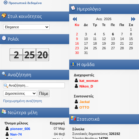
Προσωπικά δεδομένα
Ημερολόγιο
Στυλ κοινότητας
Αυγ. 2026
Κυ
Δε
Τρ
Τε
Πε
Πα
Σα
1
2
3
4
5
6
7
8
Ρολόι
9
10
11
12
13
14
15
16
17
18
19
20
21
22
23
24
25
26
27
28
29
30
31
Η ομάδα
Αναζήτηση
Διαχειριστές
kat_woman
Nikos_D
Συντονιστές
Προχωρημένη αναζήτηση
Jackal
OTTO
Νεώτερα μέλη
Στατιστικά
Όνομα μέλους
Εγγραφή
07 Μαρ
pioneer_606
Σύνολα
Συνολικές δημοσιεύσεις
326192
04 Φεβ
Nan-74
Σύνολο θεμάτων
14790