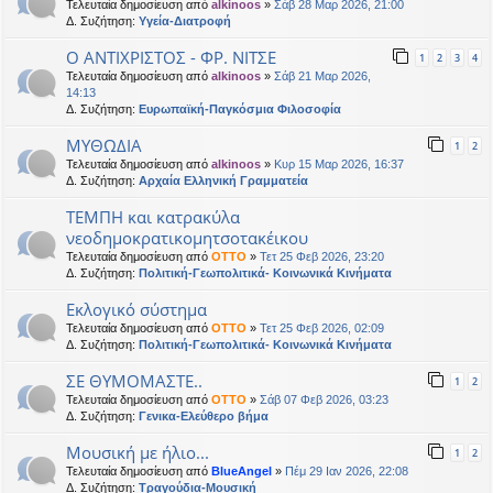
Τελευταία δημοσίευση από
alkinoos
»
Σάβ 28 Μαρ 2026, 21:00
Δ. Συζήτηση:
Υγεία-Διατροφή
Ο ΑΝΤΙΧΡΙΣΤΟΣ - ΦΡ. ΝΙΤΣΕ
1
2
3
4
Τελευταία δημοσίευση από
alkinoos
»
Σάβ 21 Μαρ 2026,
14:13
Δ. Συζήτηση:
Ευρωπαϊκή-Παγκόσμια Φιλοσοφία
ΜΥΘΩΔΙΑ
1
2
Τελευταία δημοσίευση από
alkinoos
»
Κυρ 15 Μαρ 2026, 16:37
Δ. Συζήτηση:
Αρχαία Ελληνική Γραμματεία
ΤΕΜΠΗ και κατρακύλα
νεοδημοκρατικομητσοτακέικου
Τελευταία δημοσίευση από
OTTO
»
Τετ 25 Φεβ 2026, 23:20
Δ. Συζήτηση:
Πολιτική-Γεωπολιτικά- Κοινωνικά Κινήματα
Εκλογικό σύστημα
Τελευταία δημοσίευση από
OTTO
»
Τετ 25 Φεβ 2026, 02:09
Δ. Συζήτηση:
Πολιτική-Γεωπολιτικά- Κοινωνικά Κινήματα
ΣΕ ΘΥΜΟΜΑΣΤΕ..
1
2
Τελευταία δημοσίευση από
OTTO
»
Σάβ 07 Φεβ 2026, 03:23
Δ. Συζήτηση:
Γενικα-Ελεύθερο βήμα
Μουσική με ήλιο...
1
2
Τελευταία δημοσίευση από
BlueAngel
»
Πέμ 29 Ιαν 2026, 22:08
Δ. Συζήτηση:
Τραγούδια-Μουσική