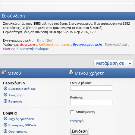
Σε σύνδεση
Συνολικά υπάρχουν
1553
μέλη σε σύνδεση: 1 εγγεγραμμένο, 0 με απόκρυψη και 1552
επισκέπτες (με βάση τα μέλη που ήταν ενεργά τα τελευταία 5 λεπτά)
Περισσότερα μέλη σε σύνδεση
9150
την Κυρ 15 Φεβ 2026, 12:21
Εγγεγραμμένα μέλη:
Bing [Bot]
Υπόμνημα:
Διαχειριστές
,
Καθολικοί συντονιστές
,
Εγγεγραμμένα μέλη
,
Technical Admin
,
Επίτιμος
,
Συντονιστής Ενότητας
Μετάβαση σε
Μενού
Μενού χρήστη
Περιεχόμενο
Όνομα μέλους:
Ευρετήριο σελίδας
Αναζήτηση
Κωδικός:
Εγγραφή
Αποθήκευση
Βοήθεια
Συχνές ερωτήσεις
Εγγραφή!
Ερωτήσεις BBCode
Οροι χρήσης