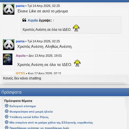
η
εις
panta
•
Τρί 14 Απρ 2026, 02:25
Έκανε Like σε αυτό το μήνυμα
Aquila
έγραψε:
↑
Χριστός Ανέστη σε όλα τα ΙΔΕΟ.
panta
•
Τρί 14 Απρ 2026, 02:25
Χριστός Ανέστη. Αληθώς Ανέστη.
Aquila
•
Δευ 13 Απρ 2026, 19:01
Χριστός Ανέστη σε όλα τα ΙΔΕΟ.
OTTO
•
Κυρ 12 Απρ 2026, 02:11
Κανείς δεν κάνει chatting
likes this message
kat_woman
έγραψε:
↑
Πρόσφατα
panta
έγραψε:
↑
Πρόσφατα θέματα
Καλή Μεγάλη Εβδομάδα. Καλή Ανάσταση.
Εκλογικό σύστημα
Θεατρικότητα από μικρή ηλικία
Καλή Ανάσταση σε όλους!
Υπόθεση serial killer Ρήνος
Μία σταγόνα από τα μαύρα χάλια της Ελληνικής νομοθεσίας
kat_woman
•
Τετ 08 Απρ 2026, 14:21
Προσδόκιμο νεότητας vs προσδόκιμο ζωής