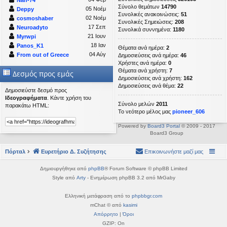
Σύνολο θεμάτων
14790
05 Νοέμ
Deppy
Συνολικές ανακοινώσεις:
51
02 Νοέμ
cosmoshaber
Συνολικές Σημειώσεις:
208
17 Σεπ
Neuroadyto
Συνολικά συννημένα:
1180
21 Ιουν
Myrwpi
18 Ιαν
Panos_K1
Θέματα ανά ημέρα:
2
04 Αύγ
From out of Greece
Δημοσιεύσεις ανά ημέρα:
46
Χρήστες ανά ημέρα:
0
Θέματα ανά χρήστη:
7
Δεσμός προς εμάς
Δημοσιεύσεις ανά χρήστη:
162
Δημοσιεύσεις ανά θέμα:
22
Δημοσιεύστε δεσμό προς
Ιδεογραφήματα
. Κάντε χρήση του
Σύνολο μελών
2011
παρακάτω HTML:
Το νεότερο μέλος μας
pioneer_606
Powered by
Board3 Portal
© 2009 - 2017
Board3 Group
Πόρταλ
Ευρετήριο Δ. Συζήτησης
Επικοινωνήστε μαζί μας
Δημιουργήθηκε από
phpBB
® Forum Software © phpBB Limited
Style από
Arty
- Ενημέρωση phpBB 3.2 από MrGaby
Ελληνική μετάφραση από το
phpbbgr.com
mChat © από
kasimi
Απόρρητο
|
Όροι
GZIP: On