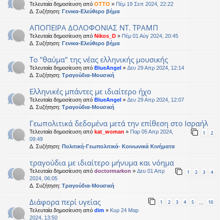
Τελευταία δημοσίευση από
OTTO
»
Πέμ 19 Σεπ 2024, 22:22
Δ. Συζήτηση:
Γενικα-Ελεύθερο βήμα
ΑΠΟΠΕΙΡΑ ΔΟΛΟΦΟΝΙΑΣ ΝΤ. ΤΡΑΜΠ
Τελευταία δημοσίευση από
Nikos_D
»
Πέμ 01 Αύγ 2024, 20:45
Δ. Συζήτηση:
Γενικα-Ελεύθερο βήμα
Το "θαύμα" της νέας ελληνικής μουσικής
Τελευταία δημοσίευση από
BlueAngel
»
Δευ 29 Απρ 2024, 12:14
Δ. Συζήτηση:
Τραγούδια-Μουσική
Ελληνικές μπάντες με ιδιαίτερο ήχο
Τελευταία δημοσίευση από
BlueAngel
»
Δευ 29 Απρ 2024, 12:07
Δ. Συζήτηση:
Τραγούδια-Μουσική
Γεωπολιτικά δεδομένα μετά την επίθεση στο Ισραήλ
Τελευταία δημοσίευση από
kat_woman
»
Παρ 05 Απρ 2024,
1
2
09:49
Δ. Συζήτηση:
Πολιτική-Γεωπολιτικά- Κοινωνικά Κινήματα
τραγούδια με ιδιαίτερο μήνυμα και νόημα
Τελευταία δημοσίευση από
doctormarkon
»
Δευ 01 Απρ
1
2
3
4
2024, 06:05
Δ. Συζήτηση:
Τραγούδια-Μουσική
Διάφορα περί υγείας
1
2
3
4
5
10
…
Τελευταία δημοσίευση από
dim
»
Κυρ 24 Μαρ
2024, 13:50