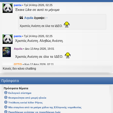
η
εις
panta
•
Τρί 14 Απρ 2026, 02:25
Έκανε Like σε αυτό το μήνυμα
Aquila
έγραψε:
↑
Χριστός Ανέστη σε όλα τα ΙΔΕΟ.
panta
•
Τρί 14 Απρ 2026, 02:25
Χριστός Ανέστη. Αληθώς Ανέστη.
Aquila
•
Δευ 13 Απρ 2026, 19:01
Χριστός Ανέστη σε όλα τα ΙΔΕΟ.
OTTO
•
Κυρ 12 Απρ 2026, 02:11
Κανείς δεν κάνει chatting
likes this message
kat_woman
έγραψε:
↑
Πρόσφατα
panta
έγραψε:
↑
Πρόσφατα θέματα
Καλή Μεγάλη Εβδομάδα. Καλή Ανάσταση.
Εκλογικό σύστημα
Θεατρικότητα από μικρή ηλικία
Καλή Ανάσταση σε όλους!
Υπόθεση serial killer Ρήνος
Μία σταγόνα από τα μαύρα χάλια της Ελληνικής νομοθεσίας
kat_woman
•
Τετ 08 Απρ 2026, 14:21
Προσδόκιμο νεότητας vs προσδόκιμο ζωής