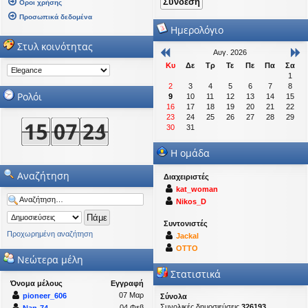
Οροι χρήσης
Προσωπικά δεδομένα
Ημερολόγιο
Στυλ κοινότητας
Αυγ. 2026
Κυ
Δε
Τρ
Τε
Πε
Πα
Σα
1
2
3
4
5
6
7
8
Ρολόι
9
10
11
12
13
14
15
16
17
18
19
20
21
22
23
24
25
26
27
28
29
30
31
Η ομάδα
Αναζήτηση
Διαχειριστές
kat_woman
Nikos_D
Συντονιστές
Προχωρημένη αναζήτηση
Jackal
OTTO
Νεώτερα μέλη
Στατιστικά
Όνομα μέλους
Εγγραφή
07 Μαρ
pioneer_606
Σύνολα
Συνολικές δημοσιεύσεις
326193
04 Φεβ
Nan-74