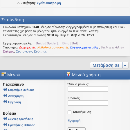
Δ. Συζήτηση:
Υγεία-Διατροφή
Σε σύνδεση
Συνολικά υπάρχουν
1148
μέλη σε σύνδεση: 2 εγγεγραμμένα, 0 με απόκρυψη και 1146
επισκέπτες (με βάση τα μέλη που ήταν ενεργά τα τελευταία 5 λεπτά)
Περισσότερα μέλη σε σύνδεση
9150
την Κυρ 15 Φεβ 2026, 12:21
Εγγεγραμμένα μέλη:
Baidu [Spider]
,
Bing [Bot]
Υπόμνημα:
Διαχειριστές
,
Καθολικοί συντονιστές
,
Εγγεγραμμένα μέλη
,
Technical Admin
,
Επίτιμος
,
Συντονιστής Ενότητας
Μετάβαση σε
Μενού
Μενού χρήστη
Περιεχόμενο
Όνομα μέλους:
Ευρετήριο σελίδας
Αναζήτηση
Κωδικός:
Εγγραφή
Αποθήκευση
Βοήθεια
Συχνές ερωτήσεις
Εγγραφή!
Ερωτήσεις BBCode