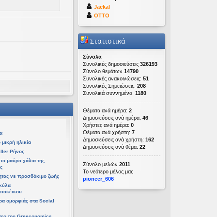
Jackal
OTTO
Στατιστικά
Σύνολα
Συνολικές δημοσιεύσεις
326193
Σύνολο θεμάτων
14790
Συνολικές ανακοινώσεις:
51
Συνολικές Σημειώσεις:
208
Συνολικά συννημένα:
1180
ετ 08 Απρ 2026, 14:21
Θέματα ανά ημέρα:
2
 06 Απρ 2026, 02:48
Δημοσιεύσεις ανά ημέρα:
46
Χρήστες ανά ημέρα:
0
Θέματα ανά χρήστη:
7
α
Δημοσιεύσεις ανά χρήστη:
162
 μικρή ηλικία
Δημοσιεύσεις ανά θέμα:
22
ller Ρήνος
τα μαύρα χάλια της
Σύνολο μελών
2011
ς
Το νεότερο μέλος μας
ητας vs προσδόκιμο ζωής
pioneer_606
υ 06 Απρ 2026, 02:48
κύλα
οτακέικου
τρα ομορφιάς στα Social
τεο του Greeconomics