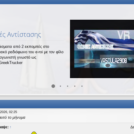
ς Αντίστασης
σματα από 2 εκπομπές στο
υακό ραδιόφωνο του e-roi με τον φίλο
ναγωνιστή γνωστό ως
GreekTrucker
 2026, 02:25
αυτό το μήνυμα
ραψε:
↑
Δε