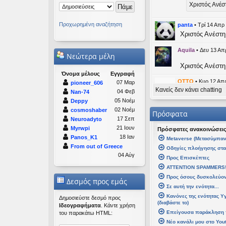
Χριστός Ανέσ
Προχωρημένη αναζήτηση
panta
•
Τρί 14 Απρ
Χριστός Ανέστη
Aquila
•
Δευ 13 Απ
Νεώτερα μέλη
Χριστός Ανέστη
Όνομα μέλους
Εγγραφή
OTTO
•
Κυρ 12 Απρ
07 Μαρ
pioneer_606
Κανείς δεν κάνει chatting
likes this mess
04 Φεβ
Nan-74
05 Νοέμ
Deppy
kat_wom
02 Νοέμ
cosmoshaber
Πρόσφατα
17 Σεπ
Neuroadyto
panta
21 Ιουν
Myrwpi
Πρόσφατες ανακοινώσει
Καλή Μεγ
18 Ιαν
Panos_K1
Μetaverse (Μετασύμπαν
From out of Greece
Οδηγίες πλοήγησης στ
Καλή Ανάστα
04 Αύγ
Προς Επισκέπτες
ATTENTION SPAMMERS
kat_woman
•
Τετ 
Προς όσους δυσκολεύοντ
Δεσμός προς εμάς
Σε αυτή την ενότητα...
panta
έγρ
Κανόνες της ενότητας Υ
Καλή Μεγάλη
Δημοσιεύστε δεσμό προς
(διαβάστε το)
Ιδεογραφήματα
. Κάντε χρήση
Επείγουσα παράκληση 
του παρακάτω HTML:
Καλή Ανάσταση
Νέο κανάλι μου στο You