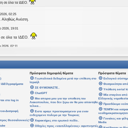
τη σε όλα τα ΙΔΕΟ.
 2026, 02:25
. Αληθώς Ανέστη.
ρ 2026, 19:01
 σε όλα τα ΙΔΕΟ.
 2026, 02:11
age
an
έγραψε:
↑
Τ
έγραψε:
↑
Δευ
ς
Πρόσφατα δημοφιλή θέματα
Πρόσφατα θέματα
άλη Εβδομάδα. Καλή Ανάσταση.
)
Γεωπολιτικά δεδομένα μετά την επίθεση στο
Εκλογικό σύστημ
Ισραήλ
α ΙΔΕΟγραφήματα
Θεατρικότητα από
ση σε όλους!
ΣΕ ΘΥΜΟΜΑΣΤΕ..
Υπόθεση serial ki
ChatGPT
!
Μία σταγόνα από 
08 Απρ 2026, 14:21
Μια απορια μου για την υποθεση του
Ελληνικής νομοθεσία
αι στο log in
Λιακοπουλου, που δεν ξερω αν θα μου απαντηθει
Προσδόκιμο νεότ
τελικα...
αψε:
↑
Δε
ΤΕΜΠΗ και κατρα
γεια-Διατροφή
Ειστε αραγε προετοιμασμενοι για εναν
 Εβδομάδα. Καλή Ανάσταση.
νεοδημοκρατικομητσ
ενδεχομενο πολεμο με την Τουρκια;
Γυναίκες και φίλ
προς Θεσσαλονικείς!
Χαρακτήρες στο ερωτικό πεδίο..
Media
 σε όλους!
tube
Οδηγίες προς «ναυτιλλομένους» αφυπνηστές
Κατέβασαν το βίν