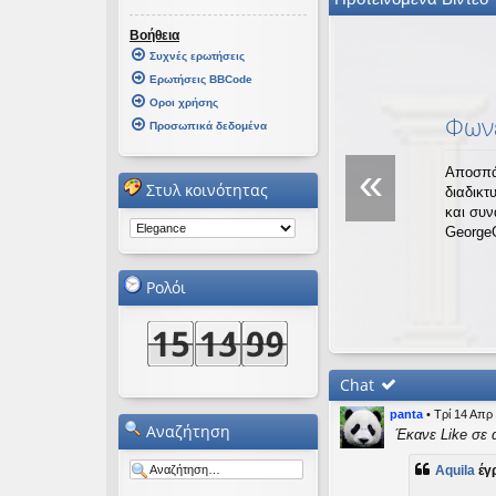
εις
Βοήθεια
Συχνές ερωτήσεις
Ερωτήσεις BBCode
Οροι χρήσης
Φωνέ
Προσωπικά δεδομένα
«
Αποσπά
Στυλ κοινότητας
διαδικτ
και συ
George
Ρολόι
Chat
panta
•
Τρί 14 Απρ
Αναζήτηση
Έκανε Like σε 
Aquila
έγ