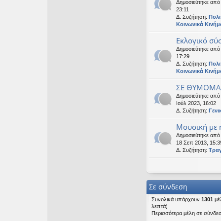
Δημοσιεύτηκε απ
23:11
Δ. Συζήτηση:
Πολι
Κοινωνικά Κινήμ
Εκλογικό σύ
Δημοσιεύτηκε απ
17:29
Δ. Συζήτηση:
Πολι
Κοινωνικά Κινήμ
ΣΕ ΘΥΜΟΜΑΣ
Δημοσιεύτηκε απ
Ιούλ 2023, 16:02
Δ. Συζήτηση:
Γενι
Μουσική με ή
Δημοσιεύτηκε απ
18 Σεπ 2013, 15:3
Δ. Συζήτηση:
Τρα
Σε σύνδεση
Συνολικά υπάρχουν
1301
μέλ
λεπτά)
Περισσότερα μέλη σε σύνδε