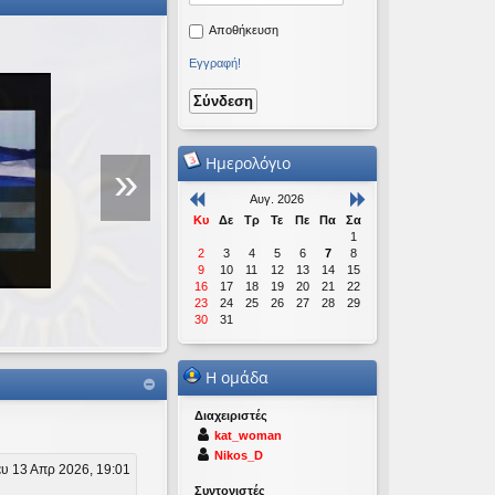
Αποθήκευση
Εγγραφή!
Ομιλία για τη Νέα Τ
Πραγμάτων
Ημερολόγιο
»
Αυγ. 2026
Πραγματοποιήθηκε σε εκδήλωση 
Κυ
Δε
Τρ
Τε
Πε
Πα
Σα
Μακρυγιάννη που έγινε στις 19/12
1
2
3
4
5
6
7
8
9
10
11
12
13
14
15
16
17
18
19
20
21
22
23
24
25
26
27
28
29
30
31
Η ομάδα
Διαχειριστές
kat_woman
Nikos_D
υ 13 Απρ 2026, 19:01
Συντονιστές