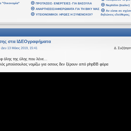
α "Οικονομία"
ΠΡΟΤΑΣΕΙΣ- ΕΝΕΡΓΕΙΕΣ- ΓΙΑ ΒΑΣΟΥΛΑ
 2026, 02:48
Nephilim (trailer)
ΑΝΑΡΤΗΣΕΙΣ/ΑΦΙΕΡΩΜΑΤΑ ΓΙΑ ΤΗ ΒΙΚΥ ΜΑΣ
βδομάδα. Καλή Ανάσταση.
Αν είσαι σε σχέση
ΥΓΕΙΟΝΟΜΙΚΟΙ: ΗΡΩΕΣ Η ΣΥΝΕΝΟΧΟΙ?
δηλώνεις ελεύθερος;
 2026, 21:30
αρ 2026, 07:43
σης στα ΙΔΕΟγραφήματα
»
Δευ 13 Μάιος 2019, 15:41
Δ. Συζήτησ
 2026, 03:18
αυτό το μήνυμα
εφ όλης της ύλης που λένε...
αλός μπούσουλας νομίζω για οσους δεν ξέρουν από phpBB φόρα
αψε:
↑
Δε
ίναι υπό κατοχή στο καθεστώς ΝΔ.
 2026, 18:20
ναι υπό κατοχή στο καθεστώς ΝΔ.
 2026, 02:33
έ, πού πήγαν οι κόσμοι;
 Ιαν 2026, 22:08
age
αψε:
↑
Δ