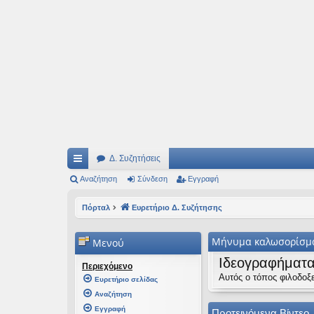
Ιδεογραφήματα
Αυτός ο τόπος φιλοδοξεί να ανοίγει μονοπάτια για τα συναρπαστικά και όμ
Δ. Συζητήσεις
ρή
Αναζήτηση
Σύνδεση
Εγγραφή
γο
Πόρταλ
Ευρετήριο Δ. Συζήτησης
ρε
Μήνυμα καλωσορίσμ
Μενού
ς
Ιδεογραφήματ
συ
Περιεχόμενο
Αυτός ο τόπος φιλοδοξε
Ευρετήριο σελίδας
νδ
Αναζήτηση
έσ
Εγγραφή
Προτεινόμενα Βίντεο