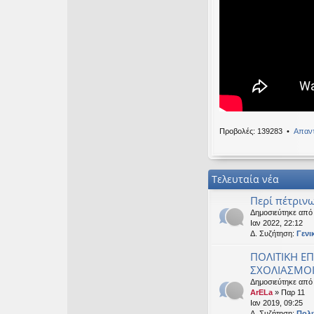
Καλησπερα
OTTO
•
Δευ 19 Ιαν
Καλησπερα
neodikos
•
Κυρ 18 
Καλημέρα σε ό
OTTO
•
Πέμ 08 Ιαν
Χρόνια πολλά, 
Προβολές: 139283 •
Απαντ
Τελευταία νέα
Περί πέτρινω
Δημοσιεύτηκε απ
Ιαν 2022, 22:12
Δ. Συζήτηση:
Γενι
ΠΟΛΙΤΙΚΗ ΕΠ
ΣΧΟΛΙΑΣΜΟΙ 
Δημοσιεύτηκε από
ArELa
» Παρ 11
Ιαν 2019, 09:25
Δ. Συζήτηση:
Πολι