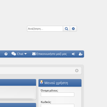
Αναζήτηση
Ειδική αναζήτηση
Chat
Επικοινωνήστε μαζί μας
Γ
Συ
ύν
γγ
χν
δε
ρα
ές
ση
φ
Μενού χρήστη
ερ
ή
ωτ
Όνομα μέλους:
ήσ
Κωδικός:
εις