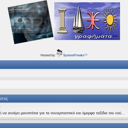
ορφα ταξίδια του νού...
Hosted by:
SystemFreaks
™
ατος
α
ί να ανοίγει μονοπάτια για τα συναρπαστικά και όμορφα ταξίδια του νού...