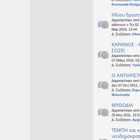
Κοινωνικά Κινήμ
Ηλίου δραστ
Δημοσιεύτηκε από
alkinoos
» Τετ 02
Μαρ 2016, 13:44
Δ. Συζήτηση:
Ηλια
ΚΑΡΚΙΝΟΣ -
ΣΩΖΕΙ
Δημοσιεύτηκε απ
07 Μάιος 2018, 03
Δ. Συζήτηση:
Υγεί
Ο ΑΝΤΙΧΡΙΣΤ
Δημοσιεύτηκε απ
Δευ 07 Οκτ 2013, 
Δ. Συζήτηση:
Ευρ
Φιλοσοφία
ΜΥΘΩΔΙΑ
Δημοσιεύτηκε απ
25 Απρ 2011, 19:3
Δ. Συζήτηση:
Αρχα
ΤΕΜΠΗ και 
νεοδημοκρατ