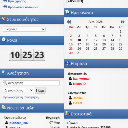
Οροι χρήσης
Προσωπικά δεδομένα
Ημερολόγιο
Στυλ κοινότητας
Αυγ. 2026
Κυ
Δε
Τρ
Τε
Πε
Πα
Σα
1
2
3
4
5
6
7
8
Ρολόι
9
10
11
12
13
14
15
16
17
18
19
20
21
22
23
24
25
26
27
28
29
30
31
Η ομάδα
Αναζήτηση
Διαχειριστές
kat_woman
Nikos_D
Συντονιστές
Προχωρημένη αναζήτηση
Jackal
OTTO
Νεώτερα μέλη
Στατιστικά
Όνομα μέλους
Εγγραφή
07 Μαρ
pioneer_606
Σύνολα
Συνολικές δημοσιεύσεις
326196
04 Φεβ
Nan-74