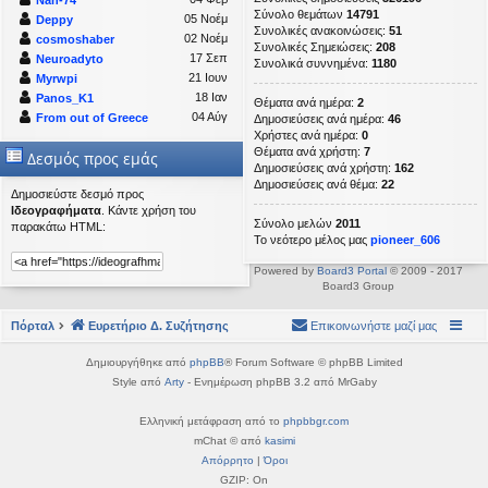
Σύνολο θεμάτων
14791
05 Νοέμ
Deppy
Συνολικές ανακοινώσεις:
51
02 Νοέμ
cosmoshaber
Συνολικές Σημειώσεις:
208
17 Σεπ
Neuroadyto
Συνολικά συννημένα:
1180
21 Ιουν
Myrwpi
18 Ιαν
Panos_K1
Θέματα ανά ημέρα:
2
04 Αύγ
From out of Greece
Δημοσιεύσεις ανά ημέρα:
46
Χρήστες ανά ημέρα:
0
Θέματα ανά χρήστη:
7
Δεσμός προς εμάς
Δημοσιεύσεις ανά χρήστη:
162
Δημοσιεύσεις ανά θέμα:
22
Δημοσιεύστε δεσμό προς
Ιδεογραφήματα
. Κάντε χρήση του
Σύνολο μελών
2011
παρακάτω HTML:
Το νεότερο μέλος μας
pioneer_606
Powered by
Board3 Portal
© 2009 - 2017
Board3 Group
Πόρταλ
Ευρετήριο Δ. Συζήτησης
Επικοινωνήστε μαζί μας
Δημιουργήθηκε από
phpBB
® Forum Software © phpBB Limited
Style από
Arty
- Ενημέρωση phpBB 3.2 από MrGaby
Ελληνική μετάφραση από το
phpbbgr.com
mChat © από
kasimi
Απόρρητο
|
Όροι
GZIP: On