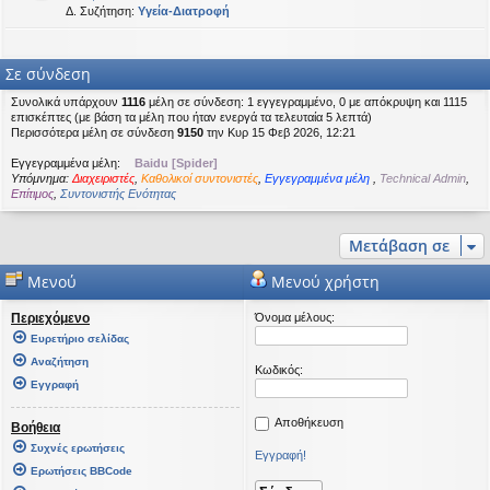
Δ. Συζήτηση:
Υγεία-Διατροφή
Σε σύνδεση
Συνολικά υπάρχουν
1116
μέλη σε σύνδεση: 1 εγγεγραμμένο, 0 με απόκρυψη και 1115
επισκέπτες (με βάση τα μέλη που ήταν ενεργά τα τελευταία 5 λεπτά)
Περισσότερα μέλη σε σύνδεση
9150
την Κυρ 15 Φεβ 2026, 12:21
Εγγεγραμμένα μέλη:
Baidu [Spider]
Υπόμνημα:
Διαχειριστές
,
Καθολικοί συντονιστές
,
Εγγεγραμμένα μέλη
,
Technical Admin
,
Επίτιμος
,
Συντονιστής Ενότητας
Μετάβαση σε
Μενού
Μενού χρήστη
Περιεχόμενο
Όνομα μέλους:
Ευρετήριο σελίδας
Αναζήτηση
Κωδικός:
Εγγραφή
Αποθήκευση
Βοήθεια
Συχνές ερωτήσεις
Εγγραφή!
Ερωτήσεις BBCode