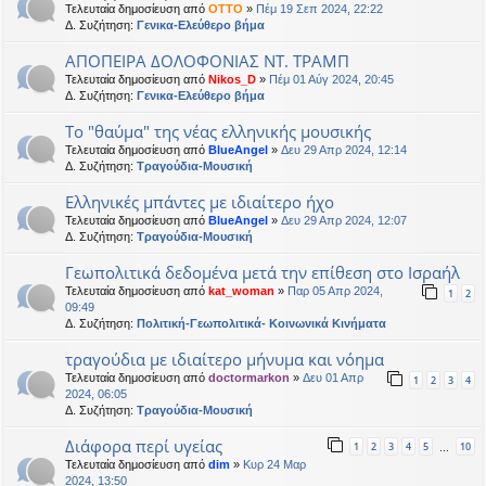
Τελευταία δημοσίευση από
OTTO
»
Πέμ 19 Σεπ 2024, 22:22
Δ. Συζήτηση:
Γενικα-Ελεύθερο βήμα
ΑΠΟΠΕΙΡΑ ΔΟΛΟΦΟΝΙΑΣ ΝΤ. ΤΡΑΜΠ
Τελευταία δημοσίευση από
Nikos_D
»
Πέμ 01 Αύγ 2024, 20:45
Δ. Συζήτηση:
Γενικα-Ελεύθερο βήμα
Το "θαύμα" της νέας ελληνικής μουσικής
Τελευταία δημοσίευση από
BlueAngel
»
Δευ 29 Απρ 2024, 12:14
Δ. Συζήτηση:
Τραγούδια-Μουσική
Ελληνικές μπάντες με ιδιαίτερο ήχο
Τελευταία δημοσίευση από
BlueAngel
»
Δευ 29 Απρ 2024, 12:07
Δ. Συζήτηση:
Τραγούδια-Μουσική
Γεωπολιτικά δεδομένα μετά την επίθεση στο Ισραήλ
Τελευταία δημοσίευση από
kat_woman
»
Παρ 05 Απρ 2024,
1
2
09:49
Δ. Συζήτηση:
Πολιτική-Γεωπολιτικά- Κοινωνικά Κινήματα
τραγούδια με ιδιαίτερο μήνυμα και νόημα
Τελευταία δημοσίευση από
doctormarkon
»
Δευ 01 Απρ
1
2
3
4
2024, 06:05
Δ. Συζήτηση:
Τραγούδια-Μουσική
Διάφορα περί υγείας
1
2
3
4
5
10
…
Τελευταία δημοσίευση από
dim
»
Κυρ 24 Μαρ
2024, 13:50