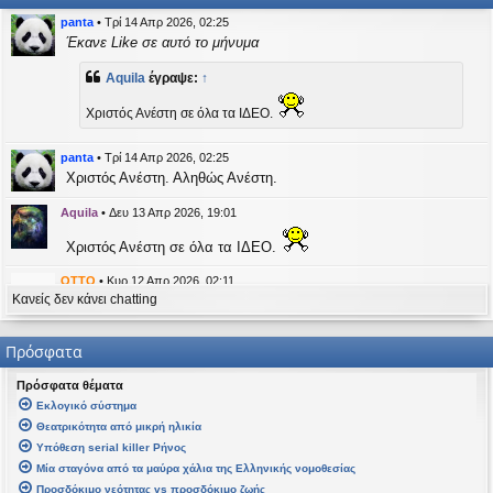
η
εις
panta
•
Τρί 14 Απρ 2026, 02:25
Έκανε Like σε αυτό το μήνυμα
Aquila
έγραψε:
↑
Χριστός Ανέστη σε όλα τα ΙΔΕΟ.
panta
•
Τρί 14 Απρ 2026, 02:25
Χριστός Ανέστη. Αληθώς Ανέστη.
Aquila
•
Δευ 13 Απρ 2026, 19:01
Χριστός Ανέστη σε όλα τα ΙΔΕΟ.
OTTO
•
Κυρ 12 Απρ 2026, 02:11
Κανείς δεν κάνει chatting
likes this message
kat_woman
έγραψε:
↑
Πρόσφατα
panta
έγραψε:
↑
Πρόσφατα θέματα
Καλή Μεγάλη Εβδομάδα. Καλή Ανάσταση.
Εκλογικό σύστημα
Θεατρικότητα από μικρή ηλικία
Καλή Ανάσταση σε όλους!
Υπόθεση serial killer Ρήνος
Μία σταγόνα από τα μαύρα χάλια της Ελληνικής νομοθεσίας
kat_woman
•
Τετ 08 Απρ 2026, 14:21
Προσδόκιμο νεότητας vs προσδόκιμο ζωής