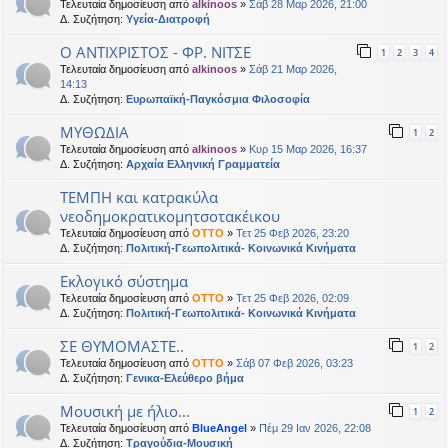
Τελευταία δημοσίευση από
alkinoos
»
Σάβ 28 Μαρ 2026, 21:00
Δ. Συζήτηση:
Υγεία-Διατροφή
Ο ΑΝΤΙΧΡΙΣΤΟΣ - ΦΡ. ΝΙΤΣΕ
1
2
3
4
Τελευταία δημοσίευση από
alkinoos
»
Σάβ 21 Μαρ 2026,
14:13
Δ. Συζήτηση:
Ευρωπαϊκή-Παγκόσμια Φιλοσοφία
ΜΥΘΩΔΙΑ
1
2
Τελευταία δημοσίευση από
alkinoos
»
Κυρ 15 Μαρ 2026, 16:37
Δ. Συζήτηση:
Αρχαία Ελληνική Γραμματεία
ΤΕΜΠΗ και κατρακύλα
νεοδημοκρατικομητσοτακέικου
Τελευταία δημοσίευση από
OTTO
»
Τετ 25 Φεβ 2026, 23:20
Δ. Συζήτηση:
Πολιτική-Γεωπολιτικά- Κοινωνικά Κινήματα
Εκλογικό σύστημα
Τελευταία δημοσίευση από
OTTO
»
Τετ 25 Φεβ 2026, 02:09
Δ. Συζήτηση:
Πολιτική-Γεωπολιτικά- Κοινωνικά Κινήματα
ΣΕ ΘΥΜΟΜΑΣΤΕ..
1
2
Τελευταία δημοσίευση από
OTTO
»
Σάβ 07 Φεβ 2026, 03:23
Δ. Συζήτηση:
Γενικα-Ελεύθερο βήμα
Μουσική με ήλιο...
1
2
Τελευταία δημοσίευση από
BlueAngel
»
Πέμ 29 Ιαν 2026, 22:08
Δ. Συζήτηση:
Τραγούδια-Μουσική