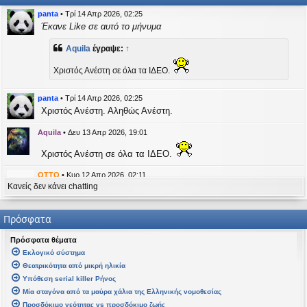
η
εις
panta
•
Τρί 14 Απρ 2026, 02:25
Έκανε Like σε αυτό το μήνυμα
Aquila
έγραψε:
↑
Χριστός Ανέστη σε όλα τα ΙΔΕΟ.
panta
•
Τρί 14 Απρ 2026, 02:25
Χριστός Ανέστη. Αληθώς Ανέστη.
Aquila
•
Δευ 13 Απρ 2026, 19:01
Χριστός Ανέστη σε όλα τα ΙΔΕΟ.
OTTO
•
Κυρ 12 Απρ 2026, 02:11
Κανείς δεν κάνει chatting
likes this message
kat_woman
έγραψε:
↑
Πρόσφατα
panta
έγραψε:
↑
Πρόσφατα θέματα
Καλή Μεγάλη Εβδομάδα. Καλή Ανάσταση.
Εκλογικό σύστημα
Θεατρικότητα από μικρή ηλικία
Καλή Ανάσταση σε όλους!
Υπόθεση serial killer Ρήνος
Μία σταγόνα από τα μαύρα χάλια της Ελληνικής νομοθεσίας
kat_woman
•
Τετ 08 Απρ 2026, 14:21
Προσδόκιμο νεότητας vs προσδόκιμο ζωής