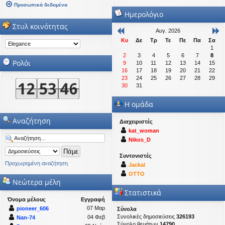
Προσωπικά δεδομένα
Ημερολόγιο
Στυλ κοινότητας
Αυγ. 2026
Κυ
Δε
Τρ
Τε
Πε
Πα
Σα
1
2
3
4
5
6
7
8
Ρολόι
9
10
11
12
13
14
15
16
17
18
19
20
21
22
23
24
25
26
27
28
29
30
31
Η ομάδα
Αναζήτηση
Διαχειριστές
kat_woman
Nikos_D
Συντονιστές
Προχωρημένη αναζήτηση
Jackal
OTTO
Νεώτερα μέλη
Στατιστικά
Όνομα μέλους
Εγγραφή
07 Μαρ
pioneer_606
Σύνολα
Συνολικές δημοσιεύσεις
326193
04 Φεβ
Nan-74
Σύνολο θεμάτων
14790