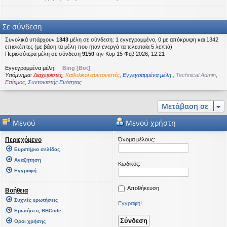
Σε σύνδεση
Συνολικά υπάρχουν
1343
μέλη σε σύνδεση: 1 εγγεγραμμένο, 0 με απόκρυψη και 1342
επισκέπτες (με βάση τα μέλη που ήταν ενεργά τα τελευταία 5 λεπτά)
Περισσότερα μέλη σε σύνδεση
9150
την Κυρ 15 Φεβ 2026, 12:21
Εγγεγραμμένα μέλη:
Bing [Bot]
Υπόμνημα:
Διαχειριστές
,
Καθολικοί συντονιστές
,
Εγγεγραμμένα μέλη
,
Technical Admin
,
Επίτιμος
,
Συντονιστής Ενότητας
Μετάβαση σε
Μενού
Μενού χρήστη
Περιεχόμενο
Όνομα μέλους:
Ευρετήριο σελίδας
Αναζήτηση
Κωδικός:
Εγγραφή
Αποθήκευση
Βοήθεια
Συχνές ερωτήσεις
Εγγραφή!
Ερωτήσεις BBCode
Οροι χρήσης