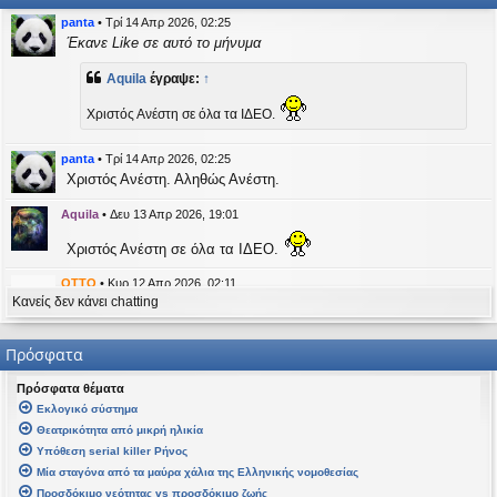
η
εις
panta
•
Τρί 14 Απρ 2026, 02:25
Έκανε Like σε αυτό το μήνυμα
Aquila
έγραψε:
↑
Χριστός Ανέστη σε όλα τα ΙΔΕΟ.
panta
•
Τρί 14 Απρ 2026, 02:25
Χριστός Ανέστη. Αληθώς Ανέστη.
Aquila
•
Δευ 13 Απρ 2026, 19:01
Χριστός Ανέστη σε όλα τα ΙΔΕΟ.
OTTO
•
Κυρ 12 Απρ 2026, 02:11
Κανείς δεν κάνει chatting
likes this message
kat_woman
έγραψε:
↑
Πρόσφατα
panta
έγραψε:
↑
Πρόσφατα θέματα
Καλή Μεγάλη Εβδομάδα. Καλή Ανάσταση.
Εκλογικό σύστημα
Θεατρικότητα από μικρή ηλικία
Καλή Ανάσταση σε όλους!
Υπόθεση serial killer Ρήνος
Μία σταγόνα από τα μαύρα χάλια της Ελληνικής νομοθεσίας
kat_woman
•
Τετ 08 Απρ 2026, 14:21
Προσδόκιμο νεότητας vs προσδόκιμο ζωής