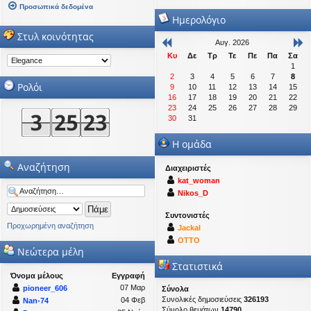
Προσωπικά δεδομένα
Ημερολόγιο
Στυλ κοινότητας
Αυγ. 2026
Κυ
Δε
Τρ
Τε
Πε
Πα
Σα
1
2
3
4
5
6
7
8
Ρολόι
9
10
11
12
13
14
15
16
17
18
19
20
21
22
23
24
25
26
27
28
29
30
31
Η ομάδα
Αναζήτηση
Διαχειριστές
kat_woman
Nikos_D
Συντονιστές
Προχωρημένη αναζήτηση
Jackal
OTTO
Νεώτερα μέλη
Στατιστικά
Όνομα μέλους
Εγγραφή
07 Μαρ
pioneer_606
Σύνολα
Συνολικές δημοσιεύσεις
326193
04 Φεβ
Nan-74
Σύνολο θεμάτων
14790