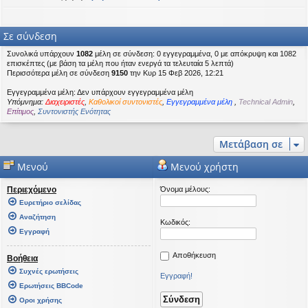
Σε σύνδεση
Συνολικά υπάρχουν
1082
μέλη σε σύνδεση: 0 εγγεγραμμένα, 0 με απόκρυψη και 1082
επισκέπτες (με βάση τα μέλη που ήταν ενεργά τα τελευταία 5 λεπτά)
Περισσότερα μέλη σε σύνδεση
9150
την Κυρ 15 Φεβ 2026, 12:21
Εγγεγραμμένα μέλη: Δεν υπάρχουν εγγεγραμμένα μέλη
Υπόμνημα:
Διαχειριστές
,
Καθολικοί συντονιστές
,
Εγγεγραμμένα μέλη
,
Technical Admin
,
Επίτιμος
,
Συντονιστής Ενότητας
Μετάβαση σε
Μενού
Μενού χρήστη
Περιεχόμενο
Όνομα μέλους:
Ευρετήριο σελίδας
Αναζήτηση
Κωδικός:
Εγγραφή
Αποθήκευση
Βοήθεια
Συχνές ερωτήσεις
Εγγραφή!
Ερωτήσεις BBCode
Οροι χρήσης