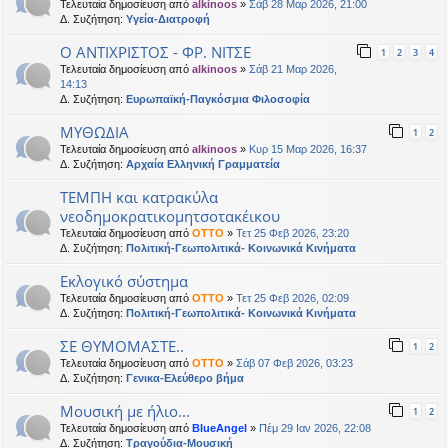
Τελευταία δημοσίευση από
alkinoos
»
Σάβ 28 Μαρ 2026, 21:00
Δ. Συζήτηση:
Υγεία-Διατροφή
Ο ΑΝΤΙΧΡΙΣΤΟΣ - ΦΡ. ΝΙΤΣΕ
1
2
3
4
Τελευταία δημοσίευση από
alkinoos
»
Σάβ 21 Μαρ 2026,
14:13
Δ. Συζήτηση:
Ευρωπαϊκή-Παγκόσμια Φιλοσοφία
ΜΥΘΩΔΙΑ
1
2
Τελευταία δημοσίευση από
alkinoos
»
Κυρ 15 Μαρ 2026, 16:37
Δ. Συζήτηση:
Αρχαία Ελληνική Γραμματεία
ΤΕΜΠΗ και κατρακύλα
νεοδημοκρατικομητσοτακέικου
Τελευταία δημοσίευση από
OTTO
»
Τετ 25 Φεβ 2026, 23:20
Δ. Συζήτηση:
Πολιτική-Γεωπολιτικά- Κοινωνικά Κινήματα
Εκλογικό σύστημα
Τελευταία δημοσίευση από
OTTO
»
Τετ 25 Φεβ 2026, 02:09
Δ. Συζήτηση:
Πολιτική-Γεωπολιτικά- Κοινωνικά Κινήματα
ΣΕ ΘΥΜΟΜΑΣΤΕ..
1
2
Τελευταία δημοσίευση από
OTTO
»
Σάβ 07 Φεβ 2026, 03:23
Δ. Συζήτηση:
Γενικα-Ελεύθερο βήμα
Μουσική με ήλιο...
1
2
Τελευταία δημοσίευση από
BlueAngel
»
Πέμ 29 Ιαν 2026, 22:08
Δ. Συζήτηση:
Τραγούδια-Μουσική