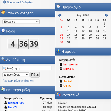
Προσωπικά δεδομένα
Ημερολόγιο
Στυλ κοινότητας
Αυγ. 2026
Κυ
Δε
Τρ
Τε
Πε
Πα
Σα
1
2
3
4
5
6
7
8
Ρολόι
9
10
11
12
13
14
15
16
17
18
19
20
21
22
23
24
25
26
27
28
29
30
31
Η ομάδα
Αναζήτηση
Διαχειριστές
kat_woman
Nikos_D
Συντονιστές
Προχωρημένη αναζήτηση
Jackal
OTTO
Νεώτερα μέλη
Στατιστικά
Όνομα μέλους
Εγγραφή
07 Μαρ
pioneer_606
Σύνολα
Συνολικές δημοσιεύσεις
326193
04 Φεβ
Nan-74
Σύνολο θεμάτων
14790