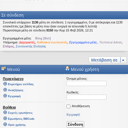
Σε σύνδεση
Συνολικά υπάρχουν
1136
μέλη σε σύνδεση: 1 εγγεγραμμένο, 0 με απόκρυψη και 1135
επισκέπτες (με βάση τα μέλη που ήταν ενεργά τα τελευταία 5 λεπτά)
Περισσότερα μέλη σε σύνδεση
9150
την Κυρ 15 Φεβ 2026, 12:21
Εγγεγραμμένα μέλη:
Bing [Bot]
Υπόμνημα:
Διαχειριστές
,
Καθολικοί συντονιστές
,
Εγγεγραμμένα μέλη
,
Technical Admin
,
Επίτιμος
,
Συντονιστής Ενότητας
Μετάβαση σε
Μενού
Μενού χρήστη
Περιεχόμενο
Όνομα μέλους:
Ευρετήριο σελίδας
Αναζήτηση
Κωδικός:
Εγγραφή
Αποθήκευση
Βοήθεια
Συχνές ερωτήσεις
Εγγραφή!
Ερωτήσεις BBCode
Οροι χρήσης