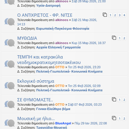
Τελευταία δημοσίευση από
alkinoos
»
Σάβ 28 Μαρ 2026, 21:00
Δ. Συζήτηση:
Υγεία-Διατροφή
Ο ΑΝΤΙΧΡΙΣΤΟΣ - ΦΡ. ΝΙΤΣΕ
1
2
3
4
Τελευταία δημοσίευση από
alkinoos
»
Σάβ 21 Μαρ 2026,
14:13
Δ. Συζήτηση:
Ευρωπαϊκή-Παγκόσμια Φιλοσοφία
ΜΥΘΩΔΙΑ
1
2
Τελευταία δημοσίευση από
alkinoos
»
Κυρ 15 Μαρ 2026, 16:37
Δ. Συζήτηση:
Αρχαία Ελληνική Γραμματεία
ΤΕΜΠΗ και κατρακύλα
νεοδημοκρατικομητσοτακέικου
Τελευταία δημοσίευση από
OTTO
»
Τετ 25 Φεβ 2026, 23:20
Δ. Συζήτηση:
Πολιτική-Γεωπολιτικά- Κοινωνικά Κινήματα
Εκλογικό σύστημα
Τελευταία δημοσίευση από
OTTO
»
Τετ 25 Φεβ 2026, 02:09
Δ. Συζήτηση:
Πολιτική-Γεωπολιτικά- Κοινωνικά Κινήματα
ΣΕ ΘΥΜΟΜΑΣΤΕ..
1
2
Τελευταία δημοσίευση από
OTTO
»
Σάβ 07 Φεβ 2026, 03:23
Δ. Συζήτηση:
Γενικα-Ελεύθερο βήμα
Μουσική με ήλιο...
1
2
Τελευταία δημοσίευση από
BlueAngel
»
Πέμ 29 Ιαν 2026, 22:08
Δ. Συζήτηση:
Τραγούδια-Μουσική