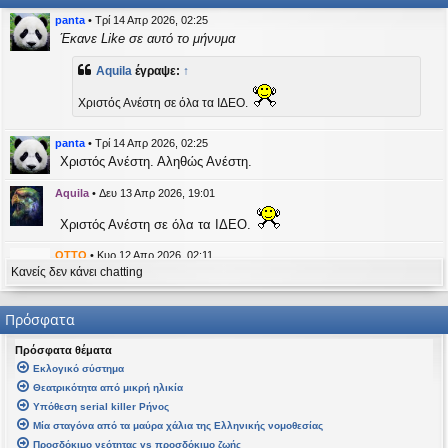
η
εις
panta
•
Τρί 14 Απρ 2026, 02:25
Έκανε Like σε αυτό το μήνυμα
Aquila
έγραψε:
↑
Χριστός Ανέστη σε όλα τα ΙΔΕΟ.
panta
•
Τρί 14 Απρ 2026, 02:25
Χριστός Ανέστη. Αληθώς Ανέστη.
Aquila
•
Δευ 13 Απρ 2026, 19:01
Χριστός Ανέστη σε όλα τα ΙΔΕΟ.
OTTO
•
Κυρ 12 Απρ 2026, 02:11
Κανείς δεν κάνει chatting
likes this message
kat_woman
έγραψε:
↑
Πρόσφατα
panta
έγραψε:
↑
Πρόσφατα θέματα
Καλή Μεγάλη Εβδομάδα. Καλή Ανάσταση.
Εκλογικό σύστημα
Θεατρικότητα από μικρή ηλικία
Καλή Ανάσταση σε όλους!
Υπόθεση serial killer Ρήνος
Μία σταγόνα από τα μαύρα χάλια της Ελληνικής νομοθεσίας
kat_woman
•
Τετ 08 Απρ 2026, 14:21
Προσδόκιμο νεότητας vs προσδόκιμο ζωής