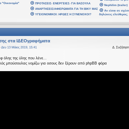
α "Οικονομία"
ΠΡΟΤΑΣΕΙΣ- ΕΝΕΡΓΕΙΕΣ- ΓΙΑ ΒΑΣΟΥΛΑ
 2026, 02:48
Nephilim (trailer)
ΑΝΑΡΤΗΣΕΙΣ/ΑΦΙΕΡΩΜΑΤΑ ΓΙΑ ΤΗ ΒΙΚΥ ΜΑΣ
βδομάδα. Καλή Ανάσταση.
Αν είσαι σε σχέση
ΥΓΕΙΟΝΟΜΙΚΟΙ: ΗΡΩΕΣ Η ΣΥΝΕΝΟΧΟΙ?
δηλώνεις ελεύθερος;
 2026, 21:30
αρ 2026, 07:43
σης στα ΙΔΕΟγραφήματα
»
Δευ 13 Μάιος 2019, 15:41
Δ. Συζήτησ
 2026, 03:18
αυτό το μήνυμα
εφ όλης της ύλης που λένε...
αλός μπούσουλας νομίζω για οσους δεν ξέρουν από phpBB φόρα
αψε:
↑
Δε
ίναι υπό κατοχή στο καθεστώς ΝΔ.
 2026, 18:20
ναι υπό κατοχή στο καθεστώς ΝΔ.
 2026, 02:33
έ, πού πήγαν οι κόσμοι;
 Ιαν 2026, 22:08
age
αψε:
↑
Δ