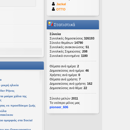
Jackal
OTTO
Στατιστικά
Σύνολα
Συνολικές δημοσιεύσεις
326193
Σύνολο θεμάτων
14790
Συνολικές ανακοινώσεις:
51
Συνολικές Σημειώσεις:
208
Συνολικά συννημένα:
1180
ετ 08 Απρ 2026, 14:21
Θέματα ανά ημέρα:
2
 06 Απρ 2026, 02:48
Δημοσιεύσεις ανά ημέρα:
46
Χρήστες ανά ημέρα:
0
Θέματα ανά χρήστη:
7
α
Δημοσιεύσεις ανά χρήστη:
162
 μικρή ηλικία
Δημοσιεύσεις ανά θέμα:
22
ller Ρήνος
τα μαύρα χάλια της
Σύνολο μελών
2011
ς
Το νεότερο μέλος μας
ητας vs προσδόκιμο ζωής
pioneer_606
υ 06 Απρ 2026, 02:48
κύλα
οτακέικου
τρα ομορφιάς στα Social
τεο του Greeconomics