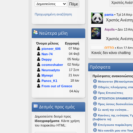
Χριστός Ανέσ
Προχωρημένη αναζήτηση
panta
•
Τρί 14 Απρ
Χριστός Ανέστη
Aquila
•
Δευ 13 Απ
Νεώτερα μέλη
Χριστός Ανέστη
Όνομα μέλους
Εγγραφή
OTTO
•
Κυρ 12 Απρ
07 Μαρ
pioneer_606
Κανείς δεν κάνει chatting
likes this mess
04 Φεβ
Nan-74
05 Νοέμ
Deppy
kat_wom
02 Νοέμ
cosmoshaber
Πρόσφατα
17 Σεπ
Neuroadyto
panta
21 Ιουν
Myrwpi
Πρόσφατες ανακοινώσει
Καλή Μεγ
18 Ιαν
Panos_K1
Μetaverse (Μετασύμπαν
From out of Greece
Οδηγίες πλοήγησης στ
Καλή Ανάστα
04 Αύγ
Προς Επισκέπτες
ATTENTION SPAMMERS
kat_woman
•
Τετ 
Προς όσους δυσκολεύοντ
Δεσμός προς εμάς
Σε αυτή την ενότητα...
panta
έγρ
Κανόνες της ενότητας Υ
Καλή Μεγάλη
Δημοσιεύστε δεσμό προς
(διαβάστε το)
Ιδεογραφήματα
. Κάντε χρήση
Επείγουσα παράκληση 
του παρακάτω HTML:
Καλή Ανάσταση
Νέο κανάλι μου στο You