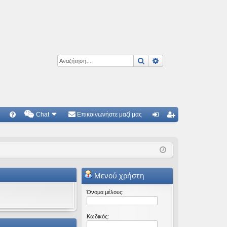
Αναζήτηση
Ειδική αναζήτηση
Chat
Επικοινωνήστε μαζί μας
Γ
Συ
ύν
γγ
χν
δε
ρα
ές
ση
φ
Μενού χρήστη
ερ
ή
ωτ
Όνομα μέλους:
ήσ
Κωδικός:
εις