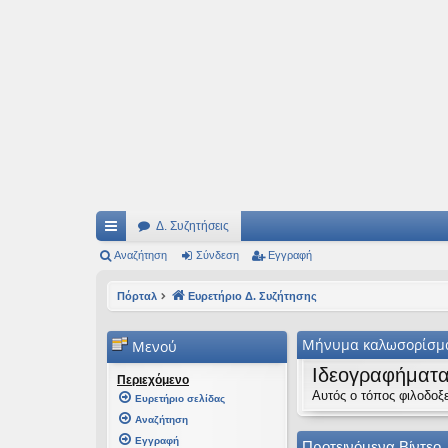
Ιδεογραφήματα
Αυτός ο τόπος φιλοδοξεί να ανοίγει μονοπάτια για τα συναρπαστικά και όμ
Δ. Συζητήσεις
ρή
Αναζήτηση
Σύνδεση
Εγγραφή
γο
Πόρταλ
Ευρετήριο Δ. Συζήτησης
ρε
Μήνυμα καλωσορίσμ
Μενού
ς
Ιδεογραφήματ
συ
Περιεχόμενο
Αυτός ο τόπος φιλοδοξε
Ευρετήριο σελίδας
νδ
Αναζήτηση
έσ
Εγγραφή
Προτεινόμενα Βίντεο