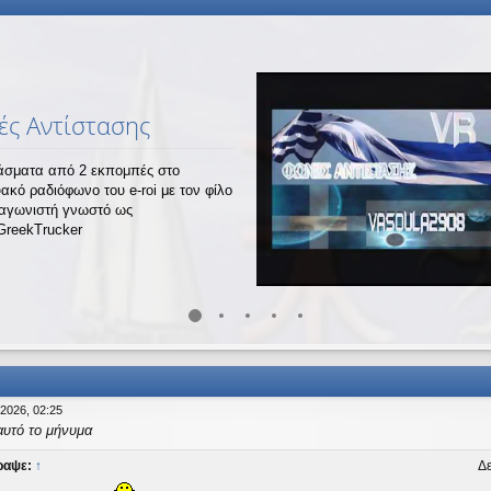
ς Αντίστασης
σματα από 2 εκπομπές στο
υακό ραδιόφωνο του e-roi με τον φίλο
ναγωνιστή γνωστό ως
GreekTrucker
 2026, 02:25
αυτό το μήνυμα
ραψε:
↑
Δε