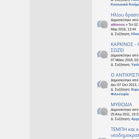
Κοινωνικά Κινήμ
Ηλίου δραστ
Δημοσιεύτηκε από
alkinoos
» Τετ 02
Μαρ 2016, 13:44
Δ. Συζήτηση:
Ηλια
ΚΑΡΚΙΝΟΣ -
ΣΩΖΕΙ
Δημοσιεύτηκε απ
07 Μάιος 2018, 03
Δ. Συζήτηση:
Υγεί
Ο ΑΝΤΙΧΡΙΣΤ
Δημοσιεύτηκε απ
Δευ 07 Οκτ 2013, 
Δ. Συζήτηση:
Ευρ
Φιλοσοφία
ΜΥΘΩΔΙΑ
Δημοσιεύτηκε απ
25 Απρ 2011, 19:3
Δ. Συζήτηση:
Αρχα
ΤΕΜΠΗ και 
νεοδημοκρατ