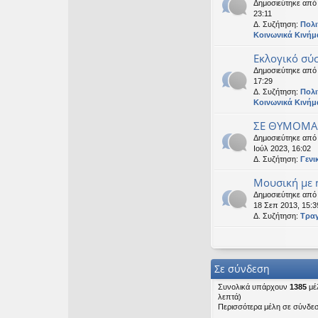
Δημοσιεύτηκε απ
23:11
Δ. Συζήτηση:
Πολι
Κοινωνικά Κινήμ
Εκλογικό σύ
Δημοσιεύτηκε απ
17:29
Δ. Συζήτηση:
Πολι
Κοινωνικά Κινήμ
ΣΕ ΘΥΜΟΜΑΣ
Δημοσιεύτηκε απ
Ιούλ 2023, 16:02
Δ. Συζήτηση:
Γενι
Μουσική με ή
Δημοσιεύτηκε απ
18 Σεπ 2013, 15:3
Δ. Συζήτηση:
Τρα
Σε σύνδεση
Συνολικά υπάρχουν
1385
μέλ
λεπτά)
Περισσότερα μέλη σε σύνδε