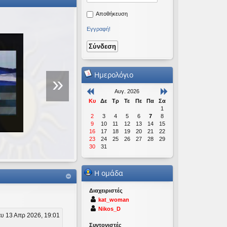
Αποθήκευση
Εγγραφή!
Ομιλία για τη Νέα Τ
Πραγμάτων
Ημερολόγιο
»
Αυγ. 2026
Πραγματοποιήθηκε σε εκδήλωση 
Κυ
Δε
Τρ
Τε
Πε
Πα
Σα
Μακρυγιάννη που έγινε στις 19/12
1
2
3
4
5
6
7
8
9
10
11
12
13
14
15
16
17
18
19
20
21
22
23
24
25
26
27
28
29
30
31
Η ομάδα
Διαχειριστές
kat_woman
Nikos_D
υ 13 Απρ 2026, 19:01
Συντονιστές