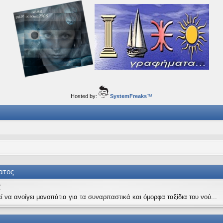
ορφα ταξίδια του νού...
Hosted by:
SystemFreaks
™
ατος
α
ί να ανοίγει μονοπάτια για τα συναρπαστικά και όμορφα ταξίδια του νού...