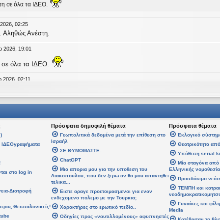
τη σε όλα τα ΙΔΕΟ.
 2026, 02:25
. Αληθώς Ανέστη.
ρ 2026, 19:01
 σε όλα τα ΙΔΕΟ.
 2026, 02:11
age
an
έγραψε:
↑
Τ
έγραψε:
↑
Δευ
ς
Πρόσφατα δημοφιλή θέματα
Πρόσφατα θέματα
άλη Εβδομάδα. Καλή Ανάσταση.
)
Γεωπολιτικά δεδομένα μετά την επίθεση στο
Εκλογικό σύστημ
Ισραήλ
α ΙΔΕΟγραφήματα
Θεατρικότητα από
ση σε όλους!
ΣΕ ΘΥΜΟΜΑΣΤΕ..
Υπόθεση serial ki
ChatGPT
!
Μία σταγόνα από 
08 Απρ 2026, 14:21
Μια απορια μου για την υποθεση του
Ελληνικής νομοθεσία
αι στο log in
Λιακοπουλου, που δεν ξερω αν θα μου απαντηθει
Προσδόκιμο νεότ
τελικα...
αψε:
↑
Δε
ΤΕΜΠΗ και κατρα
γεια-Διατροφή
Ειστε αραγε προετοιμασμενοι για εναν
 Εβδομάδα. Καλή Ανάσταση.
νεοδημοκρατικομητσ
ενδεχομενο πολεμο με την Τουρκια;
Γυναίκες και φίλ
προς Θεσσαλονικείς!
Χαρακτήρες στο ερωτικό πεδίο..
Media
 σε όλους!
tube
Οδηγίες προς «ναυτιλλομένους» αφυπνηστές
Κατέβασαν το βίν