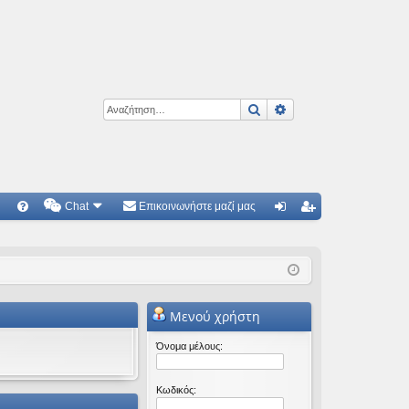
Αναζήτηση
Ειδική αναζήτηση
Chat
Επικοινωνήστε μαζί μας
Γ
Συ
ύν
γγ
χν
δε
ρα
ές
ση
φ
Μενού χρήστη
ερ
ή
ωτ
Όνομα μέλους:
ήσ
Κωδικός:
εις