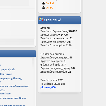
Jackal
OTTO
Στατιστικά
Σύνολα
Συνολικές δημοσιεύσεις
326192
Σύνολο θεμάτων
14790
Συνολικές ανακοινώσεις:
51
Συνολικές Σημειώσεις:
208
Συνολικά συννημένα:
1180
ετ 08 Απρ 2026, 14:21
Θέματα ανά ημέρα:
2
 06 Απρ 2026, 02:48
Δημοσιεύσεις ανά ημέρα:
46
Χρήστες ανά ημέρα:
0
Θέματα ανά χρήστη:
7
α
Δημοσιεύσεις ανά χρήστη:
162
 μικρή ηλικία
Δημοσιεύσεις ανά θέμα:
22
ller Ρήνος
τα μαύρα χάλια της
Σύνολο μελών
2011
ς
Το νεότερο μέλος μας
ητας vs προσδόκιμο ζωής
pioneer_606
υ 06 Απρ 2026, 02:48
κύλα
οτακέικου
τρα ομορφιάς στα Social
τεο του Greeconomics