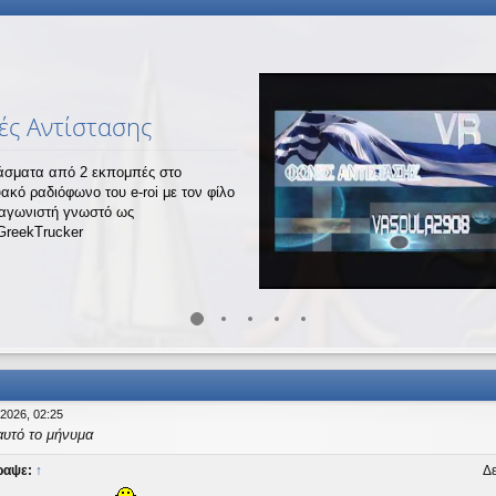
ς Αντίστασης
σματα από 2 εκπομπές στο
υακό ραδιόφωνο του e-roi με τον φίλο
ναγωνιστή γνωστό ως
GreekTrucker
 2026, 02:25
αυτό το μήνυμα
ραψε:
↑
Δε