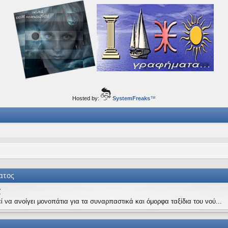
ορφα ταξίδια του νού...
Hosted by:
SystemFreaks
™
ατος
α
ί να ανοίγει μονοπάτια για τα συναρπαστικά και όμορφα ταξίδια του νού...