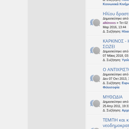
Κοινωνικά Κινήμ
Ηλίου δραστ
Δημοσιεύτηκε από
alkinoos
» Τετ 02
Μαρ 2016, 13:44
Δ. Συζήτηση:
Ηλια
ΚΑΡΚΙΝΟΣ -
ΣΩΖΕΙ
Δημοσιεύτηκε απ
07 Μάιος 2018, 03
Δ. Συζήτηση:
Υγεί
Ο ΑΝΤΙΧΡΙΣΤ
Δημοσιεύτηκε απ
Δευ 07 Οκτ 2013, 
Δ. Συζήτηση:
Ευρ
Φιλοσοφία
ΜΥΘΩΔΙΑ
Δημοσιεύτηκε απ
25 Απρ 2011, 19:3
Δ. Συζήτηση:
Αρχα
ΤΕΜΠΗ και 
νεοδημοκρατ