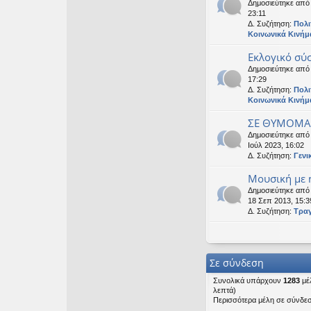
Δημοσιεύτηκε απ
23:11
Δ. Συζήτηση:
Πολι
Κοινωνικά Κινήμ
Εκλογικό σύ
Δημοσιεύτηκε απ
17:29
Δ. Συζήτηση:
Πολι
Κοινωνικά Κινήμ
ΣΕ ΘΥΜΟΜΑΣ
Δημοσιεύτηκε απ
Ιούλ 2023, 16:02
Δ. Συζήτηση:
Γενι
Μουσική με ή
Δημοσιεύτηκε απ
18 Σεπ 2013, 15:3
Δ. Συζήτηση:
Τρα
Σε σύνδεση
Συνολικά υπάρχουν
1283
μέλ
λεπτά)
Περισσότερα μέλη σε σύνδε