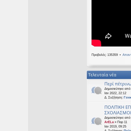
Καλησπερα
OTTO
•
Δευ 19 Ιαν
Καλησπερα
neodikos
•
Κυρ 18 
Καλημέρα σε ό
OTTO
•
Πέμ 08 Ιαν
Χρόνια πολλά, 
Προβολές: 135359 •
Απαντ
Τελευταία νέα
Περί πέτρινω
Δημοσιεύτηκε απ
Ιαν 2022, 22:12
Δ. Συζήτηση:
Γενι
ΠΟΛΙΤΙΚΗ ΕΠ
ΣΧΟΛΙΑΣΜΟΙ 
Δημοσιεύτηκε από
ArELa
» Παρ 11
Ιαν 2019, 09:25
Δ. Συζήτηση:
Πολι