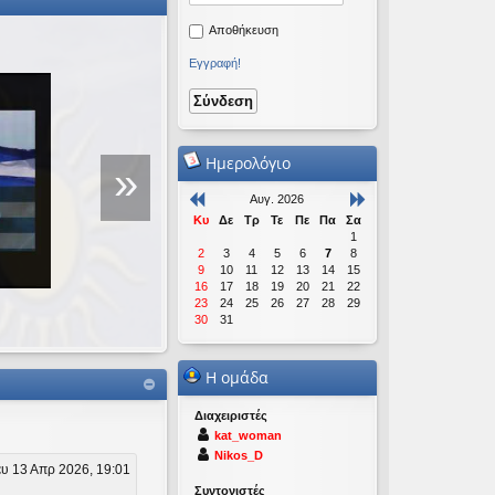
Αποθήκευση
Εγγραφή!
Ομιλία για τη Νέα Τ
Πραγμάτων
Ημερολόγιο
»
Αυγ. 2026
Πραγματοποιήθηκε σε εκδήλωση 
Κυ
Δε
Τρ
Τε
Πε
Πα
Σα
Μακρυγιάννη που έγινε στις 19/12
1
2
3
4
5
6
7
8
9
10
11
12
13
14
15
16
17
18
19
20
21
22
23
24
25
26
27
28
29
30
31
Η ομάδα
Διαχειριστές
kat_woman
Nikos_D
υ 13 Απρ 2026, 19:01
Συντονιστές