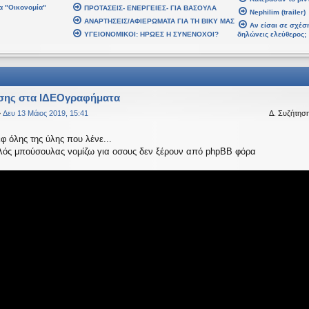
α "Οικονομία"
ΠΡΟΤΑΣΕΙΣ- ΕΝΕΡΓΕΙΕΣ- ΓΙΑ ΒΑΣΟΥΛΑ
 2026, 02:48
Nephilim (trailer)
ΑΝΑΡΤΗΣΕΙΣ/ΑΦΙΕΡΩΜΑΤΑ ΓΙΑ ΤΗ ΒΙΚΥ ΜΑΣ
βδομάδα. Καλή Ανάσταση.
Αν είσαι σε σχέση
ΥΓΕΙΟΝΟΜΙΚΟΙ: ΗΡΩΕΣ Η ΣΥΝΕΝΟΧΟΙ?
δηλώνεις ελεύθερος;
 2026, 21:30
αρ 2026, 07:43
σης στα ΙΔΕΟγραφήματα
»
Δευ 13 Μάιος 2019, 15:41
Δ. Συζήτησ
 2026, 03:18
αυτό το μήνυμα
εφ όλης της ύλης που λένε...
αλός μπούσουλας νομίζω για οσους δεν ξέρουν από phpBB φόρα
αψε:
↑
Δε
ίναι υπό κατοχή στο καθεστώς ΝΔ.
 2026, 18:20
ναι υπό κατοχή στο καθεστώς ΝΔ.
 2026, 02:33
έ, πού πήγαν οι κόσμοι;
 Ιαν 2026, 22:08
age
αψε:
↑
Δ