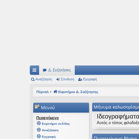
Ιδεογραφήματα
Αυτός ο τόπος φιλοδοξεί να ανοίγει μονοπάτια για τα συναρπαστικά και όμ
Δ. Συζητήσεις
ρή
Αναζήτηση
Σύνδεση
Εγγραφή
γο
Πόρταλ
Ευρετήριο Δ. Συζήτησης
ρε
Μήνυμα καλωσορίσμ
Μενού
ς
Ιδεογραφήματ
συ
Περιεχόμενο
Αυτός ο τόπος φιλοδοξε
Ευρετήριο σελίδας
νδ
Αναζήτηση
έσ
Εγγραφή
Προτεινόμενα Βίντεο