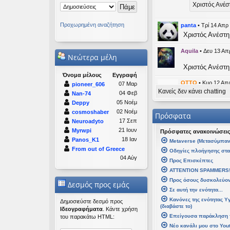
Χριστός Ανέσ
Προχωρημένη αναζήτηση
panta
•
Τρί 14 Απρ
Χριστός Ανέστη
Aquila
•
Δευ 13 Απ
Νεώτερα μέλη
Χριστός Ανέστη
Όνομα μέλους
Εγγραφή
OTTO
•
Κυρ 12 Απρ
07 Μαρ
pioneer_606
Κανείς δεν κάνει chatting
likes this mess
04 Φεβ
Nan-74
05 Νοέμ
Deppy
kat_wom
02 Νοέμ
cosmoshaber
Πρόσφατα
17 Σεπ
Neuroadyto
panta
21 Ιουν
Myrwpi
Πρόσφατες ανακοινώσει
Καλή Μεγ
18 Ιαν
Panos_K1
Μetaverse (Μετασύμπαν
From out of Greece
Οδηγίες πλοήγησης στ
Καλή Ανάστα
04 Αύγ
Προς Επισκέπτες
ATTENTION SPAMMERS
kat_woman
•
Τετ 
Προς όσους δυσκολεύοντ
Δεσμός προς εμάς
Σε αυτή την ενότητα...
panta
έγρ
Κανόνες της ενότητας Υ
Καλή Μεγάλη
Δημοσιεύστε δεσμό προς
(διαβάστε το)
Ιδεογραφήματα
. Κάντε χρήση
Επείγουσα παράκληση 
του παρακάτω HTML:
Καλή Ανάσταση
Νέο κανάλι μου στο You