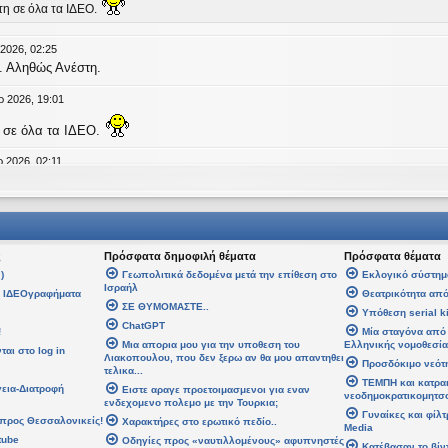
τη σε όλα τα ΙΔΕΟ.
 2026, 02:25
. Αληθώς Ανέστη.
ρ 2026, 19:01
 σε όλα τα ΙΔΕΟ.
 2026, 02:11
age
an
έγραψε:
↑
Τ
έγραψε:
↑
Δευ
ς
Πρόσφατα δημοφιλή θέματα
Πρόσφατα θέματα
άλη Εβδομάδα. Καλή Ανάσταση.
)
Γεωπολιτικά δεδομένα μετά την επίθεση στο
Εκλογικό σύστημ
Ισραήλ
α ΙΔΕΟγραφήματα
Θεατρικότητα από
ση σε όλους!
ΣΕ ΘΥΜΟΜΑΣΤΕ..
Υπόθεση serial ki
ChatGPT
!
Μία σταγόνα από 
08 Απρ 2026, 14:21
Μια απορια μου για την υποθεση του
Ελληνικής νομοθεσία
αι στο log in
Λιακοπουλου, που δεν ξερω αν θα μου απαντηθει
Προσδόκιμο νεότ
τελικα...
αψε:
↑
Δε
ΤΕΜΠΗ και κατρα
γεια-Διατροφή
Ειστε αραγε προετοιμασμενοι για εναν
 Εβδομάδα. Καλή Ανάσταση.
νεοδημοκρατικομητσ
ενδεχομενο πολεμο με την Τουρκια;
Γυναίκες και φίλ
προς Θεσσαλονικείς!
Χαρακτήρες στο ερωτικό πεδίο..
Media
 σε όλους!
tube
Οδηγίες προς «ναυτιλλομένους» αφυπνηστές
Κατέβασαν το βίν