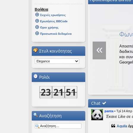
εις
Βοήθεια
Συχνές ερωτήσεις
Ερωτήσεις BBCode
Οροι χρήσης
Φωνέ
Προσωπικά δεδομένα
«
Αποσπά
Στυλ κοινότητας
διαδικτ
και συ
George
Ρολόι
Chat
panta
•
Τρί 14 Απρ
Αναζήτηση
Έκανε Like σε 
Aquila
έγ