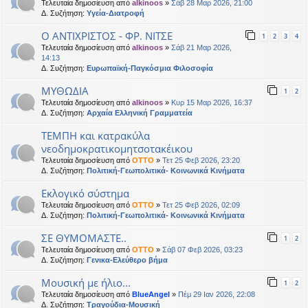
Τελευταία δημοσίευση από
alkinoos
»
Σάβ 28 Μαρ 2026, 21:00
Δ. Συζήτηση:
Υγεία-Διατροφή
Ο ΑΝΤΙΧΡΙΣΤΟΣ - ΦΡ. ΝΙΤΣΕ
1
2
3
4
Τελευταία δημοσίευση από
alkinoos
»
Σάβ 21 Μαρ 2026,
14:13
Δ. Συζήτηση:
Ευρωπαϊκή-Παγκόσμια Φιλοσοφία
ΜΥΘΩΔΙΑ
1
2
Τελευταία δημοσίευση από
alkinoos
»
Κυρ 15 Μαρ 2026, 16:37
Δ. Συζήτηση:
Αρχαία Ελληνική Γραμματεία
ΤΕΜΠΗ και κατρακύλα
νεοδημοκρατικομητσοτακέικου
Τελευταία δημοσίευση από
OTTO
»
Τετ 25 Φεβ 2026, 23:20
Δ. Συζήτηση:
Πολιτική-Γεωπολιτικά- Κοινωνικά Κινήματα
Εκλογικό σύστημα
Τελευταία δημοσίευση από
OTTO
»
Τετ 25 Φεβ 2026, 02:09
Δ. Συζήτηση:
Πολιτική-Γεωπολιτικά- Κοινωνικά Κινήματα
ΣΕ ΘΥΜΟΜΑΣΤΕ..
1
2
Τελευταία δημοσίευση από
OTTO
»
Σάβ 07 Φεβ 2026, 03:23
Δ. Συζήτηση:
Γενικα-Ελεύθερο βήμα
Μουσική με ήλιο...
1
2
Τελευταία δημοσίευση από
BlueAngel
»
Πέμ 29 Ιαν 2026, 22:08
Δ. Συζήτηση:
Τραγούδια-Μουσική