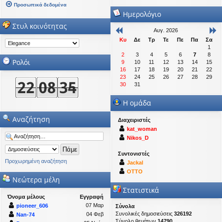
Προσωπικά δεδομένα
Ημερολόγιο
Στυλ κοινότητας
Αυγ. 2026
Κυ
Δε
Τρ
Τε
Πε
Πα
Σα
1
2
3
4
5
6
7
8
Ρολόι
9
10
11
12
13
14
15
16
17
18
19
20
21
22
23
24
25
26
27
28
29
30
31
Η ομάδα
Αναζήτηση
Διαχειριστές
kat_woman
Nikos_D
Συντονιστές
Προχωρημένη αναζήτηση
Jackal
OTTO
Νεώτερα μέλη
Στατιστικά
Όνομα μέλους
Εγγραφή
07 Μαρ
pioneer_606
Σύνολα
Συνολικές δημοσιεύσεις
326192
04 Φεβ
Nan-74
Σύνολο θεμάτων
14790