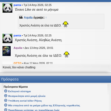
η
εις
panta
•
Τρί 14 Απρ 2026, 02:25
Έκανε Like σε αυτό το μήνυμα
Aquila
έγραψε:
↑
Χριστός Ανέστη σε όλα τα ΙΔΕΟ.
panta
•
Τρί 14 Απρ 2026, 02:25
Χριστός Ανέστη. Αληθώς Ανέστη.
Aquila
•
Δευ 13 Απρ 2026, 19:01
Χριστός Ανέστη σε όλα τα ΙΔΕΟ.
OTTO
•
Κυρ 12 Απρ 2026, 02:11
Κανείς δεν κάνει chatting
likes this message
kat_woman
έγραψε:
↑
Πρόσφατα
panta
έγραψε:
↑
Πρόσφατα θέματα
Καλή Μεγάλη Εβδομάδα. Καλή Ανάσταση.
Εκλογικό σύστημα
Θεατρικότητα από μικρή ηλικία
Καλή Ανάσταση σε όλους!
Υπόθεση serial killer Ρήνος
Μία σταγόνα από τα μαύρα χάλια της Ελληνικής νομοθεσίας
kat_woman
•
Τετ 08 Απρ 2026, 14:21
Προσδόκιμο νεότητας vs προσδόκιμο ζωής