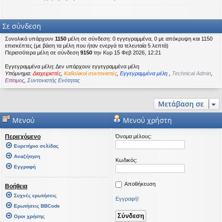
Σε σύνδεση
Συνολικά υπάρχουν
1150
μέλη σε σύνδεση: 0 εγγεγραμμένα, 0 με απόκρυψη και 1150
επισκέπτες (με βάση τα μέλη που ήταν ενεργά τα τελευταία 5 λεπτά)
Περισσότερα μέλη σε σύνδεση
9150
την Κυρ 15 Φεβ 2026, 12:21
Εγγεγραμμένα μέλη: Δεν υπάρχουν εγγεγραμμένα μέλη
Υπόμνημα:
Διαχειριστές
,
Καθολικοί συντονιστές
,
Εγγεγραμμένα μέλη
,
Technical Admin
,
Επίτιμος
,
Συντονιστής Ενότητας
Μετάβαση σε
Μενού
Μενού χρήστη
Περιεχόμενο
Όνομα μέλους:
Ευρετήριο σελίδας
Αναζήτηση
Κωδικός:
Εγγραφή
Αποθήκευση
Βοήθεια
Συχνές ερωτήσεις
Εγγραφή!
Ερωτήσεις BBCode
Οροι χρήσης