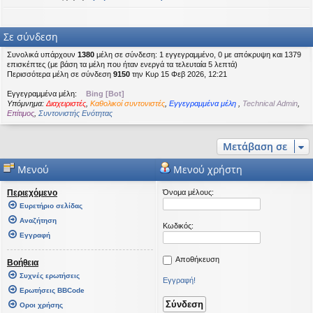
Σε σύνδεση
Συνολικά υπάρχουν
1380
μέλη σε σύνδεση: 1 εγγεγραμμένο, 0 με απόκρυψη και 1379
επισκέπτες (με βάση τα μέλη που ήταν ενεργά τα τελευταία 5 λεπτά)
Περισσότερα μέλη σε σύνδεση
9150
την Κυρ 15 Φεβ 2026, 12:21
Εγγεγραμμένα μέλη:
Bing [Bot]
Υπόμνημα:
Διαχειριστές
,
Καθολικοί συντονιστές
,
Εγγεγραμμένα μέλη
,
Technical Admin
,
Επίτιμος
,
Συντονιστής Ενότητας
Μετάβαση σε
Μενού
Μενού χρήστη
Περιεχόμενο
Όνομα μέλους:
Ευρετήριο σελίδας
Αναζήτηση
Κωδικός:
Εγγραφή
Αποθήκευση
Βοήθεια
Συχνές ερωτήσεις
Εγγραφή!
Ερωτήσεις BBCode
Οροι χρήσης