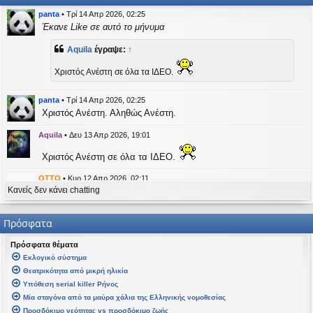
η
εις
panta
•
Τρί 14 Απρ 2026, 02:25
Έκανε Like σε αυτό το μήνυμα
Aquila
έγραψε:
↑
Χριστός Ανέστη σε όλα τα ΙΔΕΟ.
panta
•
Τρί 14 Απρ 2026, 02:25
Χριστός Ανέστη. Αληθώς Ανέστη.
Aquila
•
Δευ 13 Απρ 2026, 19:01
Χριστός Ανέστη σε όλα τα ΙΔΕΟ.
OTTO
•
Κυρ 12 Απρ 2026, 02:11
Κανείς δεν κάνει chatting
likes this message
kat_woman
έγραψε:
↑
Πρόσφατα
panta
έγραψε:
↑
Πρόσφατα θέματα
Καλή Μεγάλη Εβδομάδα. Καλή Ανάσταση.
Εκλογικό σύστημα
Θεατρικότητα από μικρή ηλικία
Καλή Ανάσταση σε όλους!
Υπόθεση serial killer Ρήνος
Μία σταγόνα από τα μαύρα χάλια της Ελληνικής νομοθεσίας
kat_woman
•
Τετ 08 Απρ 2026, 14:21
Προσδόκιμο νεότητας vs προσδόκιμο ζωής