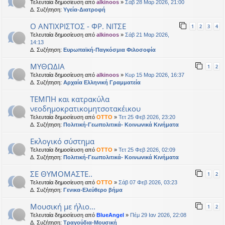
Τελευταία δημοσίευση από
alkinoos
»
Σάβ 28 Μαρ 2026, 21:00
Δ. Συζήτηση:
Υγεία-Διατροφή
Ο ΑΝΤΙΧΡΙΣΤΟΣ - ΦΡ. ΝΙΤΣΕ
1
2
3
4
Τελευταία δημοσίευση από
alkinoos
»
Σάβ 21 Μαρ 2026,
14:13
Δ. Συζήτηση:
Ευρωπαϊκή-Παγκόσμια Φιλοσοφία
ΜΥΘΩΔΙΑ
1
2
Τελευταία δημοσίευση από
alkinoos
»
Κυρ 15 Μαρ 2026, 16:37
Δ. Συζήτηση:
Αρχαία Ελληνική Γραμματεία
ΤΕΜΠΗ και κατρακύλα
νεοδημοκρατικομητσοτακέικου
Τελευταία δημοσίευση από
OTTO
»
Τετ 25 Φεβ 2026, 23:20
Δ. Συζήτηση:
Πολιτική-Γεωπολιτικά- Κοινωνικά Κινήματα
Εκλογικό σύστημα
Τελευταία δημοσίευση από
OTTO
»
Τετ 25 Φεβ 2026, 02:09
Δ. Συζήτηση:
Πολιτική-Γεωπολιτικά- Κοινωνικά Κινήματα
ΣΕ ΘΥΜΟΜΑΣΤΕ..
1
2
Τελευταία δημοσίευση από
OTTO
»
Σάβ 07 Φεβ 2026, 03:23
Δ. Συζήτηση:
Γενικα-Ελεύθερο βήμα
Μουσική με ήλιο...
1
2
Τελευταία δημοσίευση από
BlueAngel
»
Πέμ 29 Ιαν 2026, 22:08
Δ. Συζήτηση:
Τραγούδια-Μουσική