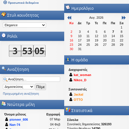
Προσωπικά δεδομένα
Ημερολόγιο
Στυλ κοινότητας
Αυγ. 2026
Κυ
Δε
Τρ
Τε
Πε
Πα
Σα
1
2
3
4
5
6
7
8
Ρολόι
9
10
11
12
13
14
15
16
17
18
19
20
21
22
23
24
25
26
27
28
29
30
31
Η ομάδα
Αναζήτηση
Διαχειριστές
kat_woman
Nikos_D
Συντονιστές
Προχωρημένη αναζήτηση
Jackal
OTTO
Νεώτερα μέλη
Στατιστικά
Όνομα μέλους
Εγγραφή
07 Μαρ
pioneer_606
Σύνολα
Συνολικές δημοσιεύσεις
326193
04 Φεβ
Nan-74
Σύνολο θεμάτων
14790