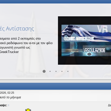
ς Αντίστασης
σματα από 2 εκπομπές στο
υακό ραδιόφωνο του e-roi με τον φίλο
ναγωνιστή γνωστό ως
GreekTrucker
 2026, 02:25
αυτό το μήνυμα
ραψε:
↑
Δε