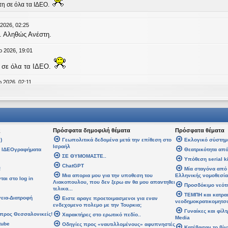
τη σε όλα τα ΙΔΕΟ.
 2026, 02:25
. Αληθώς Ανέστη.
ρ 2026, 19:01
 σε όλα τα ΙΔΕΟ.
 2026, 02:11
age
an
έγραψε:
↑
Τ
έγραψε:
↑
Δευ
ς
Πρόσφατα δημοφιλή θέματα
Πρόσφατα θέματα
άλη Εβδομάδα. Καλή Ανάσταση.
)
Γεωπολιτικά δεδομένα μετά την επίθεση στο
Εκλογικό σύστημ
Ισραήλ
α ΙΔΕΟγραφήματα
Θεατρικότητα από
ση σε όλους!
ΣΕ ΘΥΜΟΜΑΣΤΕ..
Υπόθεση serial ki
ChatGPT
!
Μία σταγόνα από 
08 Απρ 2026, 14:21
Μια απορια μου για την υποθεση του
Ελληνικής νομοθεσία
αι στο log in
Λιακοπουλου, που δεν ξερω αν θα μου απαντηθει
Προσδόκιμο νεότ
τελικα...
αψε:
↑
Δε
ΤΕΜΠΗ και κατρα
γεια-Διατροφή
Ειστε αραγε προετοιμασμενοι για εναν
 Εβδομάδα. Καλή Ανάσταση.
νεοδημοκρατικομητσ
ενδεχομενο πολεμο με την Τουρκια;
Γυναίκες και φίλ
προς Θεσσαλονικείς!
Χαρακτήρες στο ερωτικό πεδίο..
Media
 σε όλους!
tube
Οδηγίες προς «ναυτιλλομένους» αφυπνηστές
Κατέβασαν το βίν