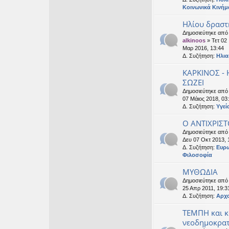
Κοινωνικά Κινήμ
Ηλίου δραστ
Δημοσιεύτηκε από
alkinoos
» Τετ 02
Μαρ 2016, 13:44
Δ. Συζήτηση:
Ηλια
ΚΑΡΚΙΝΟΣ -
ΣΩΖΕΙ
Δημοσιεύτηκε απ
07 Μάιος 2018, 03
Δ. Συζήτηση:
Υγεί
Ο ΑΝΤΙΧΡΙΣΤ
Δημοσιεύτηκε απ
Δευ 07 Οκτ 2013, 
Δ. Συζήτηση:
Ευρ
Φιλοσοφία
ΜΥΘΩΔΙΑ
Δημοσιεύτηκε απ
25 Απρ 2011, 19:3
Δ. Συζήτηση:
Αρχα
ΤΕΜΠΗ και 
νεοδημοκρατ