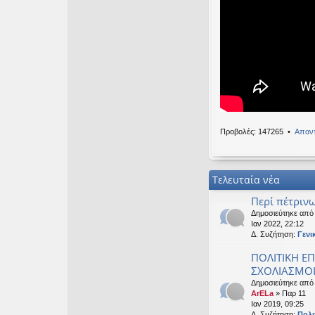
Καλησπερα
OTTO
•
Δευ 19 Ιαν
Καλησπερα
neodikos
•
Κυρ 18 
Καλημέρα σε ό
OTTO
•
Πέμ 08 Ιαν
Χρόνια πολλά, 
Προβολές: 147265 •
Απαντ
Τελευταία νέα
Περί πέτρινω
Δημοσιεύτηκε απ
Ιαν 2022, 22:12
Δ. Συζήτηση:
Γενι
ΠΟΛΙΤΙΚΗ ΕΠ
ΣΧΟΛΙΑΣΜΟΙ 
Δημοσιεύτηκε από
ArELa
» Παρ 11
Ιαν 2019, 09:25
Δ. Συζήτηση:
Πολι