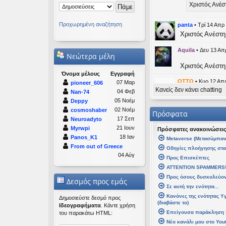
Χριστός Ανέσ
Προχωρημένη αναζήτηση
panta
•
Τρί 14 Απρ
Χριστός Ανέστη
Aquila
•
Δευ 13 Απ
Νεώτερα μέλη
Χριστός Ανέστη
Όνομα μέλους
Εγγραφή
OTTO
•
Κυρ 12 Απρ
07 Μαρ
pioneer_606
Κανείς δεν κάνει chatting
likes this mess
04 Φεβ
Nan-74
05 Νοέμ
Deppy
kat_wom
02 Νοέμ
cosmoshaber
Πρόσφατα
17 Σεπ
Neuroadyto
panta
21 Ιουν
Myrwpi
Πρόσφατες ανακοινώσει
Καλή Μεγ
18 Ιαν
Panos_K1
Μetaverse (Μετασύμπαν
From out of Greece
Οδηγίες πλοήγησης στ
Καλή Ανάστα
04 Αύγ
Προς Επισκέπτες
ATTENTION SPAMMERS
kat_woman
•
Τετ 
Προς όσους δυσκολεύοντ
Δεσμός προς εμάς
Σε αυτή την ενότητα...
panta
έγρ
Κανόνες της ενότητας Υ
Καλή Μεγάλη
Δημοσιεύστε δεσμό προς
(διαβάστε το)
Ιδεογραφήματα
. Κάντε χρήση
Επείγουσα παράκληση 
του παρακάτω HTML:
Καλή Ανάσταση
Νέο κανάλι μου στο You