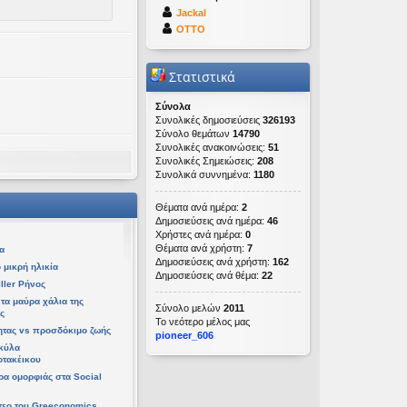
Jackal
OTTO
Στατιστικά
Σύνολα
Συνολικές δημοσιεύσεις
326193
Σύνολο θεμάτων
14790
Συνολικές ανακοινώσεις:
51
Συνολικές Σημειώσεις:
208
Συνολικά συννημένα:
1180
ετ 08 Απρ 2026, 14:21
Θέματα ανά ημέρα:
2
 06 Απρ 2026, 02:48
Δημοσιεύσεις ανά ημέρα:
46
Χρήστες ανά ημέρα:
0
Θέματα ανά χρήστη:
7
α
Δημοσιεύσεις ανά χρήστη:
162
 μικρή ηλικία
Δημοσιεύσεις ανά θέμα:
22
ller Ρήνος
τα μαύρα χάλια της
Σύνολο μελών
2011
ς
Το νεότερο μέλος μας
ητας vs προσδόκιμο ζωής
pioneer_606
υ 06 Απρ 2026, 02:48
κύλα
οτακέικου
τρα ομορφιάς στα Social
τεο του Greeconomics