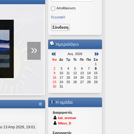
Αποθήκευση
Εγγραφή!
Ομιλία για τη Νέα Τ
Πραγμάτων
Ημερολόγιο
»
Αυγ. 2026
Πραγματοποιήθηκε σε εκδήλωση 
Κυ
Δε
Τρ
Τε
Πε
Πα
Σα
Μακρυγιάννη που έγινε στις 19/12
1
2
3
4
5
6
7
8
9
10
11
12
13
14
15
16
17
18
19
20
21
22
23
24
25
26
27
28
29
30
31
Η ομάδα
Διαχειριστές
kat_woman
Nikos_D
υ 13 Απρ 2026, 19:01
Συντονιστές