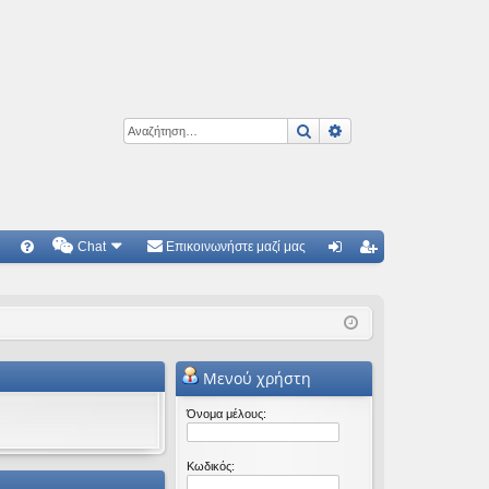
Αναζήτηση
Ειδική αναζήτηση
Chat
Επικοινωνήστε μαζί μας
Γ
Συ
ύν
γγ
χν
δε
ρα
ές
ση
φ
Μενού χρήστη
ερ
ή
ωτ
Όνομα μέλους:
ήσ
Κωδικός:
εις