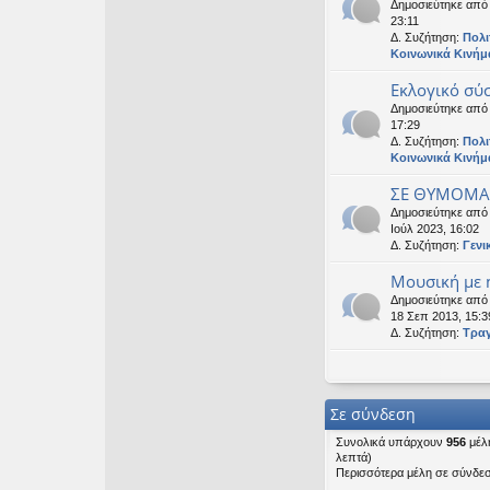
Δημοσιεύτηκε απ
23:11
Δ. Συζήτηση:
Πολι
Κοινωνικά Κινήμ
Εκλογικό σύ
Δημοσιεύτηκε απ
17:29
Δ. Συζήτηση:
Πολι
Κοινωνικά Κινήμ
ΣΕ ΘΥΜΟΜΑΣ
Δημοσιεύτηκε απ
Ιούλ 2023, 16:02
Δ. Συζήτηση:
Γενι
Μουσική με ή
Δημοσιεύτηκε απ
18 Σεπ 2013, 15:3
Δ. Συζήτηση:
Τρα
Σε σύνδεση
Συνολικά υπάρχουν
956
μέλη
λεπτά)
Περισσότερα μέλη σε σύνδε