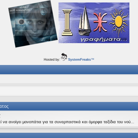
ορφα ταξίδια του νού...
Hosted by:
SystemFreaks
™
ατος
α
ί να ανοίγει μονοπάτια για τα συναρπαστικά και όμορφα ταξίδια του νού...