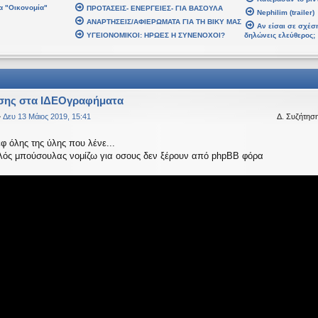
α "Οικονομία"
ΠΡΟΤΑΣΕΙΣ- ΕΝΕΡΓΕΙΕΣ- ΓΙΑ ΒΑΣΟΥΛΑ
 2026, 02:48
Nephilim (trailer)
ΑΝΑΡΤΗΣΕΙΣ/ΑΦΙΕΡΩΜΑΤΑ ΓΙΑ ΤΗ ΒΙΚΥ ΜΑΣ
βδομάδα. Καλή Ανάσταση.
Αν είσαι σε σχέση
ΥΓΕΙΟΝΟΜΙΚΟΙ: ΗΡΩΕΣ Η ΣΥΝΕΝΟΧΟΙ?
δηλώνεις ελεύθερος;
 2026, 21:30
αρ 2026, 07:43
σης στα ΙΔΕΟγραφήματα
»
Δευ 13 Μάιος 2019, 15:41
Δ. Συζήτησ
 2026, 03:18
αυτό το μήνυμα
εφ όλης της ύλης που λένε...
αλός μπούσουλας νομίζω για οσους δεν ξέρουν από phpBB φόρα
αψε:
↑
Δε
ίναι υπό κατοχή στο καθεστώς ΝΔ.
 2026, 18:20
ναι υπό κατοχή στο καθεστώς ΝΔ.
 2026, 02:33
έ, πού πήγαν οι κόσμοι;
 Ιαν 2026, 22:08
age
αψε:
↑
Δ