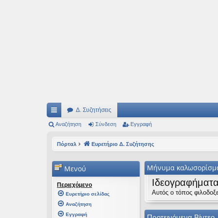
Ιδεογραφήματα
Αυτός ο τόπος φιλοδοξεί να ανοίγει μονοπάτια για τα συναρπαστικά και όμ
Δ. Συζητήσεις
ρή
Αναζήτηση
Σύνδεση
Εγγραφή
γο
Πόρταλ
Ευρετήριο Δ. Συζήτησης
ρε
Μήνυμα καλωσορίσμ
Μενού
ς
Ιδεογραφήματ
συ
Περιεχόμενο
Αυτός ο τόπος φιλοδοξε
Ευρετήριο σελίδας
νδ
Αναζήτηση
έσ
Εγγραφή
Προτεινόμενα Βίντεο