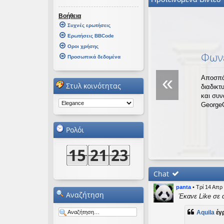
εις
Βοήθεια
Συχνές ερωτήσεις
Ερωτήσεις BBCode
Οροι χρήσης
Φωνέ
Προσωπικά δεδομένα
«
Αποσπά
Στυλ κοινότητας
διαδικτ
και συ
George
Ρολόι
Chat
panta
•
Τρί 14 Απρ
Αναζήτηση
Έκανε Like σε 
Aquila
έγ