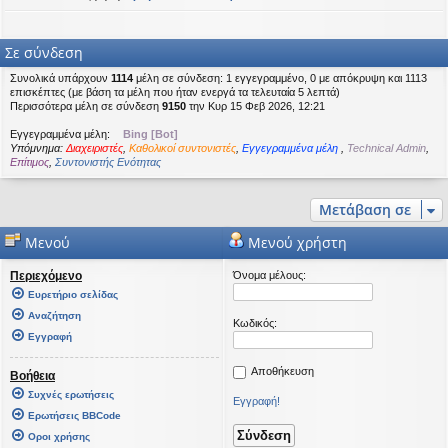
Σε σύνδεση
Συνολικά υπάρχουν
1114
μέλη σε σύνδεση: 1 εγγεγραμμένο, 0 με απόκρυψη και 1113
επισκέπτες (με βάση τα μέλη που ήταν ενεργά τα τελευταία 5 λεπτά)
Περισσότερα μέλη σε σύνδεση
9150
την Κυρ 15 Φεβ 2026, 12:21
Εγγεγραμμένα μέλη:
Bing [Bot]
Υπόμνημα:
Διαχειριστές
,
Καθολικοί συντονιστές
,
Εγγεγραμμένα μέλη
,
Technical Admin
,
Επίτιμος
,
Συντονιστής Ενότητας
Μετάβαση σε
Μενού
Μενού χρήστη
Περιεχόμενο
Όνομα μέλους:
Ευρετήριο σελίδας
Αναζήτηση
Κωδικός:
Εγγραφή
Αποθήκευση
Βοήθεια
Συχνές ερωτήσεις
Εγγραφή!
Ερωτήσεις BBCode
Οροι χρήσης