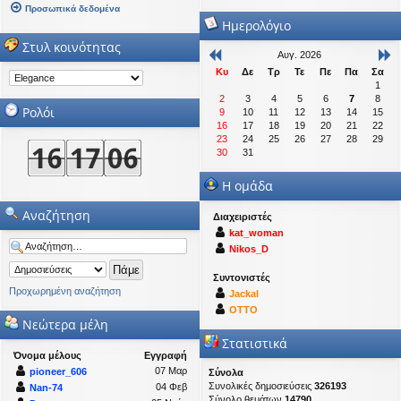
Προσωπικά δεδομένα
Ημερολόγιο
Στυλ κοινότητας
Αυγ. 2026
Κυ
Δε
Τρ
Τε
Πε
Πα
Σα
1
2
3
4
5
6
7
8
Ρολόι
9
10
11
12
13
14
15
16
17
18
19
20
21
22
23
24
25
26
27
28
29
30
31
Η ομάδα
Αναζήτηση
Διαχειριστές
kat_woman
Nikos_D
Συντονιστές
Προχωρημένη αναζήτηση
Jackal
OTTO
Νεώτερα μέλη
Στατιστικά
Όνομα μέλους
Εγγραφή
07 Μαρ
pioneer_606
Σύνολα
Συνολικές δημοσιεύσεις
326193
04 Φεβ
Nan-74
Σύνολο θεμάτων
14790