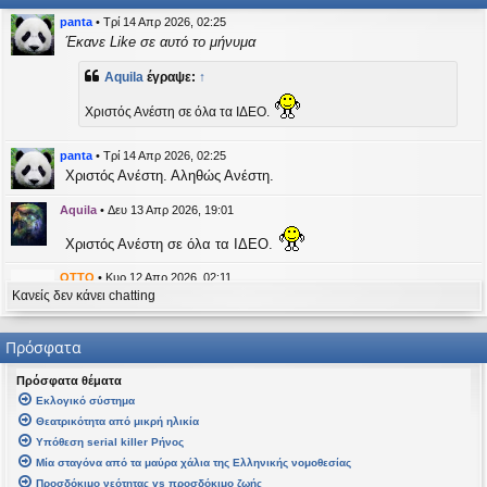
η
εις
panta
•
Τρί 14 Απρ 2026, 02:25
Έκανε Like σε αυτό το μήνυμα
Aquila
έγραψε:
↑
Χριστός Ανέστη σε όλα τα ΙΔΕΟ.
panta
•
Τρί 14 Απρ 2026, 02:25
Χριστός Ανέστη. Αληθώς Ανέστη.
Aquila
•
Δευ 13 Απρ 2026, 19:01
Χριστός Ανέστη σε όλα τα ΙΔΕΟ.
OTTO
•
Κυρ 12 Απρ 2026, 02:11
Κανείς δεν κάνει chatting
likes this message
kat_woman
έγραψε:
↑
Πρόσφατα
panta
έγραψε:
↑
Πρόσφατα θέματα
Καλή Μεγάλη Εβδομάδα. Καλή Ανάσταση.
Εκλογικό σύστημα
Θεατρικότητα από μικρή ηλικία
Καλή Ανάσταση σε όλους!
Υπόθεση serial killer Ρήνος
Μία σταγόνα από τα μαύρα χάλια της Ελληνικής νομοθεσίας
kat_woman
•
Τετ 08 Απρ 2026, 14:21
Προσδόκιμο νεότητας vs προσδόκιμο ζωής