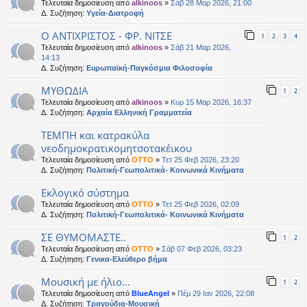
Τελευταία δημοσίευση από
alkinoos
»
Σάβ 28 Μαρ 2026, 21:00
Δ. Συζήτηση:
Υγεία-Διατροφή
Ο ΑΝΤΙΧΡΙΣΤΟΣ - ΦΡ. ΝΙΤΣΕ
1
2
3
4
Τελευταία δημοσίευση από
alkinoos
»
Σάβ 21 Μαρ 2026,
14:13
Δ. Συζήτηση:
Ευρωπαϊκή-Παγκόσμια Φιλοσοφία
ΜΥΘΩΔΙΑ
1
2
Τελευταία δημοσίευση από
alkinoos
»
Κυρ 15 Μαρ 2026, 16:37
Δ. Συζήτηση:
Αρχαία Ελληνική Γραμματεία
ΤΕΜΠΗ και κατρακύλα
νεοδημοκρατικομητσοτακέικου
Τελευταία δημοσίευση από
OTTO
»
Τετ 25 Φεβ 2026, 23:20
Δ. Συζήτηση:
Πολιτική-Γεωπολιτικά- Κοινωνικά Κινήματα
Εκλογικό σύστημα
Τελευταία δημοσίευση από
OTTO
»
Τετ 25 Φεβ 2026, 02:09
Δ. Συζήτηση:
Πολιτική-Γεωπολιτικά- Κοινωνικά Κινήματα
ΣΕ ΘΥΜΟΜΑΣΤΕ..
1
2
Τελευταία δημοσίευση από
OTTO
»
Σάβ 07 Φεβ 2026, 03:23
Δ. Συζήτηση:
Γενικα-Ελεύθερο βήμα
Μουσική με ήλιο...
1
2
Τελευταία δημοσίευση από
BlueAngel
»
Πέμ 29 Ιαν 2026, 22:08
Δ. Συζήτηση:
Τραγούδια-Μουσική