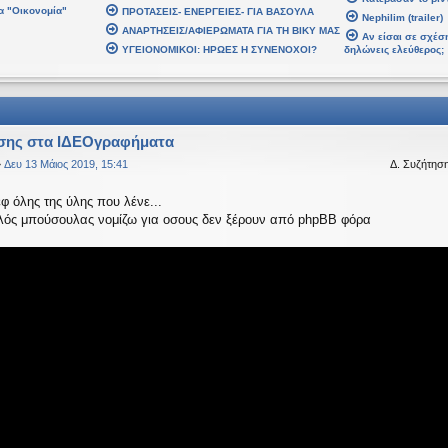
α "Οικονομία"
ΠΡΟΤΑΣΕΙΣ- ΕΝΕΡΓΕΙΕΣ- ΓΙΑ ΒΑΣΟΥΛΑ
 2026, 02:48
Nephilim (trailer)
ΑΝΑΡΤΗΣΕΙΣ/ΑΦΙΕΡΩΜΑΤΑ ΓΙΑ ΤΗ ΒΙΚΥ ΜΑΣ
βδομάδα. Καλή Ανάσταση.
Αν είσαι σε σχέση
ΥΓΕΙΟΝΟΜΙΚΟΙ: ΗΡΩΕΣ Η ΣΥΝΕΝΟΧΟΙ?
δηλώνεις ελεύθερος;
 2026, 21:30
αρ 2026, 07:43
σης στα ΙΔΕΟγραφήματα
»
Δευ 13 Μάιος 2019, 15:41
Δ. Συζήτησ
 2026, 03:18
αυτό το μήνυμα
εφ όλης της ύλης που λένε...
αλός μπούσουλας νομίζω για οσους δεν ξέρουν από phpBB φόρα
αψε:
↑
Δε
ίναι υπό κατοχή στο καθεστώς ΝΔ.
 2026, 18:20
ναι υπό κατοχή στο καθεστώς ΝΔ.
 2026, 02:33
έ, πού πήγαν οι κόσμοι;
 Ιαν 2026, 22:08
age
αψε:
↑
Δ