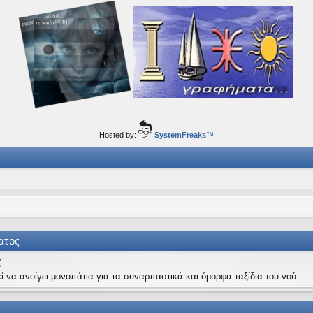
ορφα ταξίδια του νού...
Hosted by:
SystemFreaks
™
ατος
α
ί να ανοίγει μονοπάτια για τα συναρπαστικά και όμορφα ταξίδια του νού...