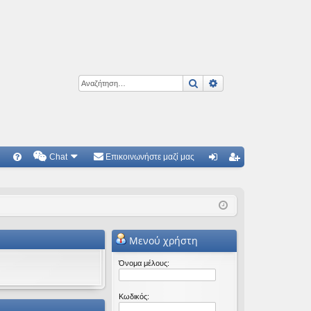
Αναζήτηση
Ειδική αναζήτηση
Chat
Επικοινωνήστε μαζί μας
Γ
Συ
ύν
γγ
χν
δε
ρα
ές
ση
φ
Μενού χρήστη
ερ
ή
ωτ
Όνομα μέλους:
ήσ
Κωδικός:
εις