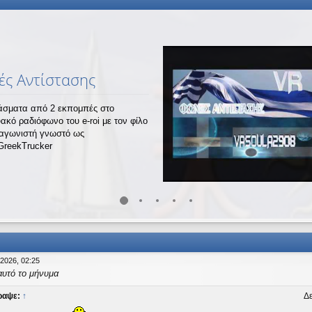
ς Αντίστασης
σματα από 2 εκπομπές στο
υακό ραδιόφωνο του e-roi με τον φίλο
ναγωνιστή γνωστό ως
GreekTrucker
 2026, 02:25
αυτό το μήνυμα
ραψε:
↑
Δε