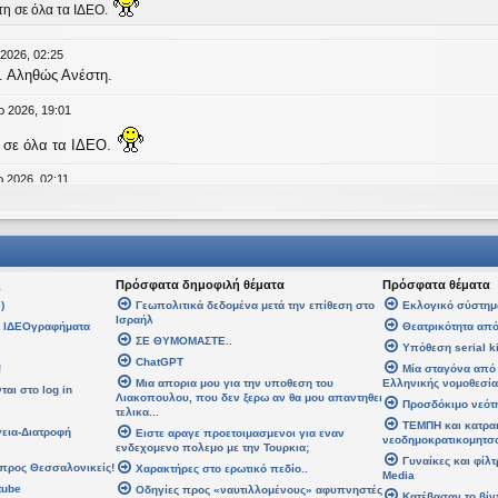
τη σε όλα τα ΙΔΕΟ.
 2026, 02:25
. Αληθώς Ανέστη.
ρ 2026, 19:01
 σε όλα τα ΙΔΕΟ.
 2026, 02:11
age
an
έγραψε:
↑
Τ
έγραψε:
↑
Δευ
ς
Πρόσφατα δημοφιλή θέματα
Πρόσφατα θέματα
άλη Εβδομάδα. Καλή Ανάσταση.
)
Γεωπολιτικά δεδομένα μετά την επίθεση στο
Εκλογικό σύστημ
Ισραήλ
α ΙΔΕΟγραφήματα
Θεατρικότητα από
ση σε όλους!
ΣΕ ΘΥΜΟΜΑΣΤΕ..
Υπόθεση serial ki
ChatGPT
!
Μία σταγόνα από 
08 Απρ 2026, 14:21
Μια απορια μου για την υποθεση του
Ελληνικής νομοθεσία
αι στο log in
Λιακοπουλου, που δεν ξερω αν θα μου απαντηθει
Προσδόκιμο νεότ
τελικα...
αψε:
↑
Δε
ΤΕΜΠΗ και κατρα
γεια-Διατροφή
Ειστε αραγε προετοιμασμενοι για εναν
 Εβδομάδα. Καλή Ανάσταση.
νεοδημοκρατικομητσ
ενδεχομενο πολεμο με την Τουρκια;
Γυναίκες και φίλ
προς Θεσσαλονικείς!
Χαρακτήρες στο ερωτικό πεδίο..
Media
 σε όλους!
tube
Οδηγίες προς «ναυτιλλομένους» αφυπνηστές
Κατέβασαν το βίν