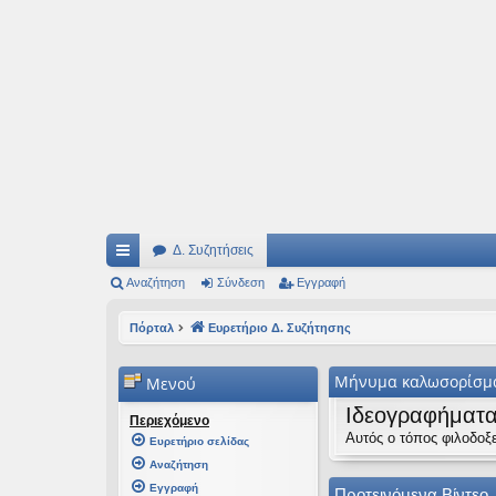
Ιδεογραφήματα
Αυτός ο τόπος φιλοδοξεί να ανοίγει μονοπάτια για τα συναρπαστικά και όμ
Δ. Συζητήσεις
ρή
Αναζήτηση
Σύνδεση
Εγγραφή
γο
Πόρταλ
Ευρετήριο Δ. Συζήτησης
ρε
Μήνυμα καλωσορίσμ
Μενού
ς
Ιδεογραφήματ
συ
Περιεχόμενο
Αυτός ο τόπος φιλοδοξε
Ευρετήριο σελίδας
νδ
Αναζήτηση
έσ
Εγγραφή
Προτεινόμενα Βίντεο