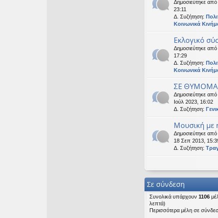
Δημοσιεύτηκε απ
23:11
Δ. Συζήτηση:
Πολι
Κοινωνικά Κινήμ
Εκλογικό σύ
Δημοσιεύτηκε απ
17:29
Δ. Συζήτηση:
Πολι
Κοινωνικά Κινήμ
ΣΕ ΘΥΜΟΜΑΣ
Δημοσιεύτηκε απ
Ιούλ 2023, 16:02
Δ. Συζήτηση:
Γενι
Μουσική με ή
Δημοσιεύτηκε απ
18 Σεπ 2013, 15:3
Δ. Συζήτηση:
Τρα
Σε σύνδεση
Συνολικά υπάρχουν
1106
μέλ
λεπτά)
Περισσότερα μέλη σε σύνδε