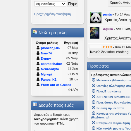
Χριστός Ανέσ
Προχωρημένη αναζήτηση
panta
•
Τρί 14 Απρ
Χριστός Ανέστη
Aquila
•
Δευ 13 Απ
Νεώτερα μέλη
Χριστός Ανέστη
Όνομα μέλους
Εγγραφή
OTTO
•
Κυρ 12 Απρ
07 Μαρ
pioneer_606
Κανείς δεν κάνει chatting
likes this mess
04 Φεβ
Nan-74
05 Νοέμ
Deppy
kat_wom
02 Νοέμ
cosmoshaber
Πρόσφατα
17 Σεπ
Neuroadyto
panta
21 Ιουν
Myrwpi
Πρόσφατες ανακοινώσει
Καλή Μεγ
18 Ιαν
Panos_K1
Μetaverse (Μετασύμπαν
From out of Greece
Οδηγίες πλοήγησης στ
Καλή Ανάστα
04 Αύγ
Προς Επισκέπτες
ATTENTION SPAMMERS
kat_woman
•
Τετ 
Προς όσους δυσκολεύοντ
Δεσμός προς εμάς
Σε αυτή την ενότητα...
panta
έγρ
Κανόνες της ενότητας Υ
Καλή Μεγάλη
Δημοσιεύστε δεσμό προς
(διαβάστε το)
Ιδεογραφήματα
. Κάντε χρήση
Επείγουσα παράκληση 
του παρακάτω HTML:
Καλή Ανάσταση
Νέο κανάλι μου στο You