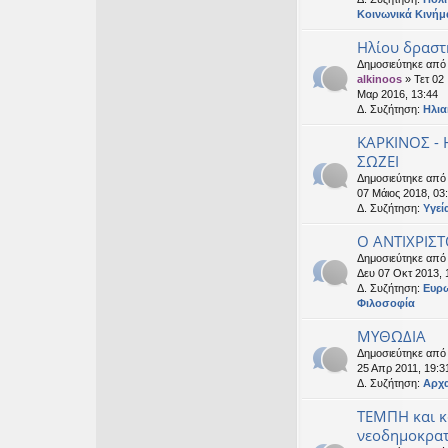
Κοινωνικά Κινήμ
Ηλίου δραστ
Δημοσιεύτηκε από
alkinoos
» Τετ 02
Μαρ 2016, 13:44
Δ. Συζήτηση:
Ηλια
ΚΑΡΚΙΝΟΣ -
ΣΩΖΕΙ
Δημοσιεύτηκε απ
07 Μάιος 2018, 03
Δ. Συζήτηση:
Υγεί
Ο ΑΝΤΙΧΡΙΣΤ
Δημοσιεύτηκε απ
Δευ 07 Οκτ 2013, 
Δ. Συζήτηση:
Ευρ
Φιλοσοφία
ΜΥΘΩΔΙΑ
Δημοσιεύτηκε απ
25 Απρ 2011, 19:3
Δ. Συζήτηση:
Αρχα
ΤΕΜΠΗ και 
νεοδημοκρατ