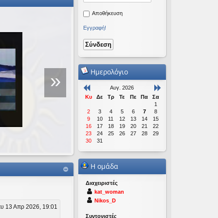
Αποθήκευση
Εγγραφή!
Ομιλία για τη Νέα Τ
Πραγμάτων
Ημερολόγιο
»
Αυγ. 2026
Πραγματοποιήθηκε σε εκδήλωση 
Κυ
Δε
Τρ
Τε
Πε
Πα
Σα
Μακρυγιάννη που έγινε στις 19/12
1
2
3
4
5
6
7
8
9
10
11
12
13
14
15
16
17
18
19
20
21
22
23
24
25
26
27
28
29
30
31
Η ομάδα
Διαχειριστές
kat_woman
Nikos_D
υ 13 Απρ 2026, 19:01
Συντονιστές