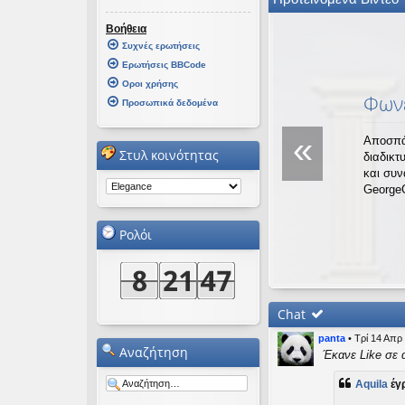
εις
Βοήθεια
Συχνές ερωτήσεις
Ερωτήσεις BBCode
Οροι χρήσης
Φωνέ
Προσωπικά δεδομένα
«
Αποσπά
Στυλ κοινότητας
διαδικτ
και συ
George
Ρολόι
Chat
panta
•
Τρί 14 Απρ
Αναζήτηση
Έκανε Like σε 
Aquila
έγ