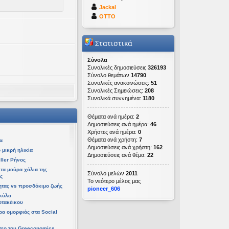
Jackal
OTTO
Στατιστικά
Σύνολα
Συνολικές δημοσιεύσεις
326193
Σύνολο θεμάτων
14790
Συνολικές ανακοινώσεις:
51
Συνολικές Σημειώσεις:
208
Συνολικά συννημένα:
1180
ετ 08 Απρ 2026, 14:21
Θέματα ανά ημέρα:
2
 06 Απρ 2026, 02:48
Δημοσιεύσεις ανά ημέρα:
46
Χρήστες ανά ημέρα:
0
Θέματα ανά χρήστη:
7
α
Δημοσιεύσεις ανά χρήστη:
162
 μικρή ηλικία
Δημοσιεύσεις ανά θέμα:
22
ller Ρήνος
τα μαύρα χάλια της
Σύνολο μελών
2011
ς
Το νεότερο μέλος μας
ητας vs προσδόκιμο ζωής
pioneer_606
υ 06 Απρ 2026, 02:48
κύλα
οτακέικου
τρα ομορφιάς στα Social
τεο του Greeconomics