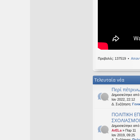
Καλησπερα
OTTO
•
Δευ 19 Ιαν
Καλησπερα
neodikos
•
Κυρ 18 
Καλημέρα σε ό
OTTO
•
Πέμ 08 Ιαν
Χρόνια πολλά, 
Προβολές: 137519 •
Απαντ
Τελευταία νέα
Περί πέτρινω
Δημοσιεύτηκε απ
Ιαν 2022, 22:12
Δ. Συζήτηση:
Γενι
ΠΟΛΙΤΙΚΗ ΕΠ
ΣΧΟΛΙΑΣΜΟΙ 
Δημοσιεύτηκε από
ArELa
» Παρ 11
Ιαν 2019, 09:25
Δ. Συζήτηση:
Πολι