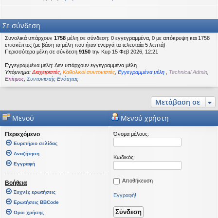
Σε σύνδεση
Συνολικά υπάρχουν
1758
μέλη σε σύνδεση: 0 εγγεγραμμένα, 0 με απόκρυψη και 1758
επισκέπτες (με βάση τα μέλη που ήταν ενεργά τα τελευταία 5 λεπτά)
Περισσότερα μέλη σε σύνδεση
9150
την Κυρ 15 Φεβ 2026, 12:21
Εγγεγραμμένα μέλη: Δεν υπάρχουν εγγεγραμμένα μέλη
Υπόμνημα:
Διαχειριστές
,
Καθολικοί συντονιστές
,
Εγγεγραμμένα μέλη
,
Technical Admin
,
Επίτιμος
,
Συντονιστής Ενότητας
Μετάβαση σε
Μενού
Μενού χρήστη
Περιεχόμενο
Όνομα μέλους:
Ευρετήριο σελίδας
Αναζήτηση
Κωδικός:
Εγγραφή
Αποθήκευση
Βοήθεια
Συχνές ερωτήσεις
Εγγραφή!
Ερωτήσεις BBCode
Οροι χρήσης