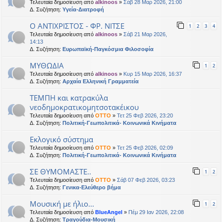
Τελευταία δημοσίευση από
alkinoos
»
Σάβ 28 Μαρ 2026, 21:00
Δ. Συζήτηση:
Υγεία-Διατροφή
Ο ΑΝΤΙΧΡΙΣΤΟΣ - ΦΡ. ΝΙΤΣΕ
1
2
3
4
Τελευταία δημοσίευση από
alkinoos
»
Σάβ 21 Μαρ 2026,
14:13
Δ. Συζήτηση:
Ευρωπαϊκή-Παγκόσμια Φιλοσοφία
ΜΥΘΩΔΙΑ
1
2
Τελευταία δημοσίευση από
alkinoos
»
Κυρ 15 Μαρ 2026, 16:37
Δ. Συζήτηση:
Αρχαία Ελληνική Γραμματεία
ΤΕΜΠΗ και κατρακύλα
νεοδημοκρατικομητσοτακέικου
Τελευταία δημοσίευση από
OTTO
»
Τετ 25 Φεβ 2026, 23:20
Δ. Συζήτηση:
Πολιτική-Γεωπολιτικά- Κοινωνικά Κινήματα
Εκλογικό σύστημα
Τελευταία δημοσίευση από
OTTO
»
Τετ 25 Φεβ 2026, 02:09
Δ. Συζήτηση:
Πολιτική-Γεωπολιτικά- Κοινωνικά Κινήματα
ΣΕ ΘΥΜΟΜΑΣΤΕ..
1
2
Τελευταία δημοσίευση από
OTTO
»
Σάβ 07 Φεβ 2026, 03:23
Δ. Συζήτηση:
Γενικα-Ελεύθερο βήμα
Μουσική με ήλιο...
1
2
Τελευταία δημοσίευση από
BlueAngel
»
Πέμ 29 Ιαν 2026, 22:08
Δ. Συζήτηση:
Τραγούδια-Μουσική