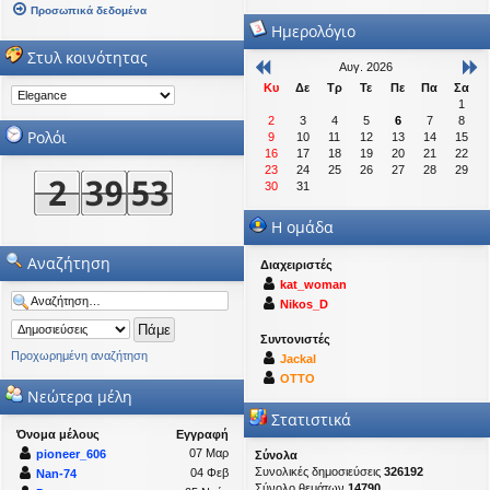
Προσωπικά δεδομένα
Ημερολόγιο
Στυλ κοινότητας
Αυγ. 2026
Κυ
Δε
Τρ
Τε
Πε
Πα
Σα
1
2
3
4
5
6
7
8
Ρολόι
9
10
11
12
13
14
15
16
17
18
19
20
21
22
23
24
25
26
27
28
29
30
31
Η ομάδα
Αναζήτηση
Διαχειριστές
kat_woman
Nikos_D
Συντονιστές
Προχωρημένη αναζήτηση
Jackal
OTTO
Νεώτερα μέλη
Στατιστικά
Όνομα μέλους
Εγγραφή
07 Μαρ
pioneer_606
Σύνολα
Συνολικές δημοσιεύσεις
326192
04 Φεβ
Nan-74
Σύνολο θεμάτων
14790