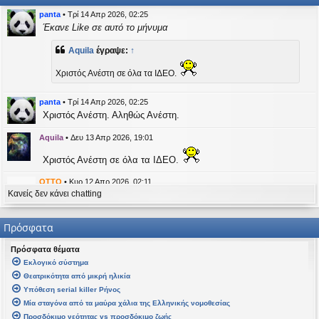
η
εις
panta
•
Τρί 14 Απρ 2026, 02:25
Έκανε Like σε αυτό το μήνυμα
Aquila
έγραψε:
↑
Χριστός Ανέστη σε όλα τα ΙΔΕΟ.
panta
•
Τρί 14 Απρ 2026, 02:25
Χριστός Ανέστη. Αληθώς Ανέστη.
Aquila
•
Δευ 13 Απρ 2026, 19:01
Χριστός Ανέστη σε όλα τα ΙΔΕΟ.
OTTO
•
Κυρ 12 Απρ 2026, 02:11
Κανείς δεν κάνει chatting
likes this message
kat_woman
έγραψε:
↑
Πρόσφατα
panta
έγραψε:
↑
Πρόσφατα θέματα
Καλή Μεγάλη Εβδομάδα. Καλή Ανάσταση.
Εκλογικό σύστημα
Θεατρικότητα από μικρή ηλικία
Καλή Ανάσταση σε όλους!
Υπόθεση serial killer Ρήνος
Μία σταγόνα από τα μαύρα χάλια της Ελληνικής νομοθεσίας
kat_woman
•
Τετ 08 Απρ 2026, 14:21
Προσδόκιμο νεότητας vs προσδόκιμο ζωής