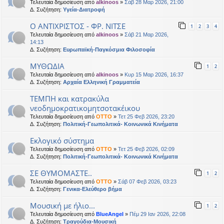
Τελευταία δημοσίευση από
alkinoos
»
Σάβ 28 Μαρ 2026, 21:00
Δ. Συζήτηση:
Υγεία-Διατροφή
Ο ΑΝΤΙΧΡΙΣΤΟΣ - ΦΡ. ΝΙΤΣΕ
1
2
3
4
Τελευταία δημοσίευση από
alkinoos
»
Σάβ 21 Μαρ 2026,
14:13
Δ. Συζήτηση:
Ευρωπαϊκή-Παγκόσμια Φιλοσοφία
ΜΥΘΩΔΙΑ
1
2
Τελευταία δημοσίευση από
alkinoos
»
Κυρ 15 Μαρ 2026, 16:37
Δ. Συζήτηση:
Αρχαία Ελληνική Γραμματεία
ΤΕΜΠΗ και κατρακύλα
νεοδημοκρατικομητσοτακέικου
Τελευταία δημοσίευση από
OTTO
»
Τετ 25 Φεβ 2026, 23:20
Δ. Συζήτηση:
Πολιτική-Γεωπολιτικά- Κοινωνικά Κινήματα
Εκλογικό σύστημα
Τελευταία δημοσίευση από
OTTO
»
Τετ 25 Φεβ 2026, 02:09
Δ. Συζήτηση:
Πολιτική-Γεωπολιτικά- Κοινωνικά Κινήματα
ΣΕ ΘΥΜΟΜΑΣΤΕ..
1
2
Τελευταία δημοσίευση από
OTTO
»
Σάβ 07 Φεβ 2026, 03:23
Δ. Συζήτηση:
Γενικα-Ελεύθερο βήμα
Μουσική με ήλιο...
1
2
Τελευταία δημοσίευση από
BlueAngel
»
Πέμ 29 Ιαν 2026, 22:08
Δ. Συζήτηση:
Τραγούδια-Μουσική