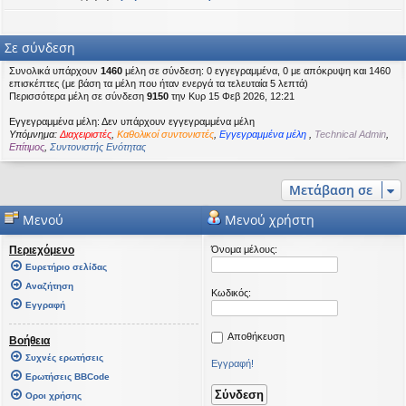
Σε σύνδεση
Συνολικά υπάρχουν
1460
μέλη σε σύνδεση: 0 εγγεγραμμένα, 0 με απόκρυψη και 1460
επισκέπτες (με βάση τα μέλη που ήταν ενεργά τα τελευταία 5 λεπτά)
Περισσότερα μέλη σε σύνδεση
9150
την Κυρ 15 Φεβ 2026, 12:21
Εγγεγραμμένα μέλη: Δεν υπάρχουν εγγεγραμμένα μέλη
Υπόμνημα:
Διαχειριστές
,
Καθολικοί συντονιστές
,
Εγγεγραμμένα μέλη
,
Technical Admin
,
Επίτιμος
,
Συντονιστής Ενότητας
Μετάβαση σε
Μενού
Μενού χρήστη
Περιεχόμενο
Όνομα μέλους:
Ευρετήριο σελίδας
Αναζήτηση
Κωδικός:
Εγγραφή
Αποθήκευση
Βοήθεια
Συχνές ερωτήσεις
Εγγραφή!
Ερωτήσεις BBCode
Οροι χρήσης