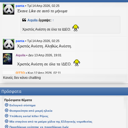
η
εις
panta
•
Τρί 14 Απρ 2026, 02:25
Έκανε Like σε αυτό το μήνυμα
Aquila
έγραψε:
↑
Χριστός Ανέστη σε όλα τα ΙΔΕΟ.
panta
•
Τρί 14 Απρ 2026, 02:25
Χριστός Ανέστη. Αληθώς Ανέστη.
Aquila
•
Δευ 13 Απρ 2026, 19:01
Χριστός Ανέστη σε όλα τα ΙΔΕΟ.
OTTO
•
Κυρ 12 Απρ 2026, 02:11
Κανείς δεν κάνει chatting
likes this message
kat_woman
έγραψε:
↑
Πρόσφατα
panta
έγραψε:
↑
Πρόσφατα θέματα
Καλή Μεγάλη Εβδομάδα. Καλή Ανάσταση.
Εκλογικό σύστημα
Θεατρικότητα από μικρή ηλικία
Καλή Ανάσταση σε όλους!
Υπόθεση serial killer Ρήνος
Μία σταγόνα από τα μαύρα χάλια της Ελληνικής νομοθεσίας
kat_woman
•
Τετ 08 Απρ 2026, 14:21
Προσδόκιμο νεότητας vs προσδόκιμο ζωής