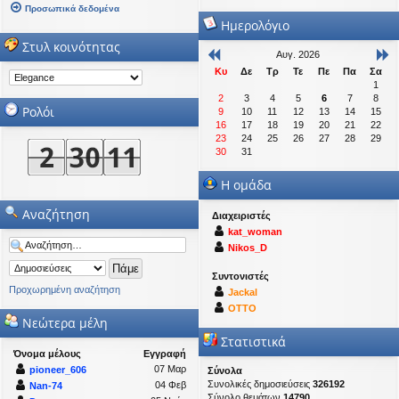
Προσωπικά δεδομένα
Ημερολόγιο
Στυλ κοινότητας
Αυγ. 2026
Κυ
Δε
Τρ
Τε
Πε
Πα
Σα
1
2
3
4
5
6
7
8
Ρολόι
9
10
11
12
13
14
15
16
17
18
19
20
21
22
23
24
25
26
27
28
29
30
31
Η ομάδα
Αναζήτηση
Διαχειριστές
kat_woman
Nikos_D
Συντονιστές
Προχωρημένη αναζήτηση
Jackal
OTTO
Νεώτερα μέλη
Στατιστικά
Όνομα μέλους
Εγγραφή
07 Μαρ
pioneer_606
Σύνολα
Συνολικές δημοσιεύσεις
326192
04 Φεβ
Nan-74
Σύνολο θεμάτων
14790