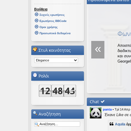
εις
Βοήθεια
Συχνές ερωτήσεις
Ερωτήσεις BBCode
Οροι χρήσης
Φωνέ
Προσωπικά δεδομένα
«
Αποσπά
Στυλ κοινότητας
διαδικτ
και συ
George
Ρολόι
Chat
panta
•
Τρί 14 Απρ
Αναζήτηση
Έκανε Like σε 
Aquila
έγ