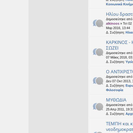
Κοινωνικά Κινήμ
Ηλίου δραστ
Δημοσιεύτηκε από
alkinoos
» Τετ 02
Μαρ 2016, 13:44
Δ. Συζήτηση:
Ηλια
ΚΑΡΚΙΝΟΣ -
ΣΩΖΕΙ
Δημοσιεύτηκε απ
07 Μάιος 2018, 03
Δ. Συζήτηση:
Υγεί
Ο ΑΝΤΙΧΡΙΣΤ
Δημοσιεύτηκε απ
Δευ 07 Οκτ 2013, 
Δ. Συζήτηση:
Ευρ
Φιλοσοφία
ΜΥΘΩΔΙΑ
Δημοσιεύτηκε απ
25 Απρ 2011, 19:3
Δ. Συζήτηση:
Αρχα
ΤΕΜΠΗ και 
νεοδημοκρατ