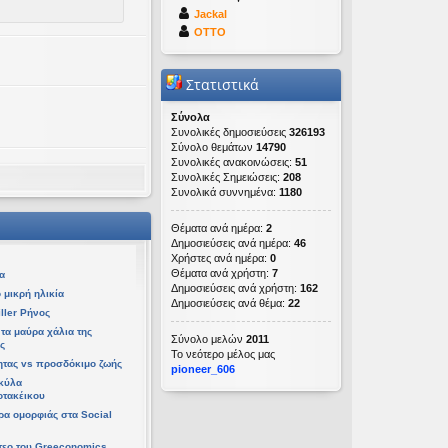
Jackal
OTTO
Στατιστικά
Σύνολα
Συνολικές δημοσιεύσεις
326193
Σύνολο θεμάτων
14790
Συνολικές ανακοινώσεις:
51
Συνολικές Σημειώσεις:
208
Συνολικά συννημένα:
1180
ετ 08 Απρ 2026, 14:21
Θέματα ανά ημέρα:
2
 06 Απρ 2026, 02:48
Δημοσιεύσεις ανά ημέρα:
46
Χρήστες ανά ημέρα:
0
Θέματα ανά χρήστη:
7
α
Δημοσιεύσεις ανά χρήστη:
162
 μικρή ηλικία
Δημοσιεύσεις ανά θέμα:
22
ller Ρήνος
τα μαύρα χάλια της
Σύνολο μελών
2011
ς
Το νεότερο μέλος μας
ητας vs προσδόκιμο ζωής
pioneer_606
υ 06 Απρ 2026, 02:48
κύλα
οτακέικου
τρα ομορφιάς στα Social
τεο του Greeconomics