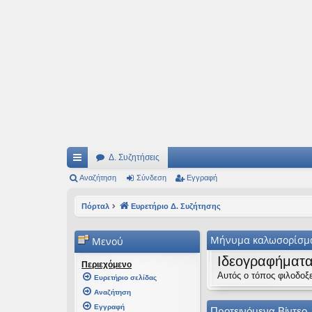
Ιδεογραφήματα
Αυτός ο τόπος φιλοδοξεί να ανοίγει μονοπάτια για τα συναρπαστικά και όμ
Δ. Συζητήσεις
ρή
Αναζήτηση
Σύνδεση
Εγγραφή
γο
Πόρταλ
Ευρετήριο Δ. Συζήτησης
ρε
Μήνυμα καλωσορίσμ
Μενού
ς
Ιδεογραφήματ
συ
Περιεχόμενο
Αυτός ο τόπος φιλοδοξε
Ευρετήριο σελίδας
νδ
Αναζήτηση
έσ
Εγγραφή
Προτεινόμενα Βίντεο