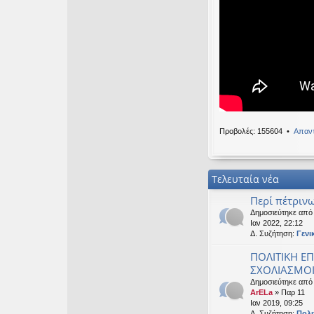
Καλησπερα
OTTO
•
Δευ 19 Ιαν
Καλησπερα
neodikos
•
Κυρ 18 
Καλημέρα σε ό
OTTO
•
Πέμ 08 Ιαν
Χρόνια πολλά, 
Προβολές: 155604 •
Απαντ
Τελευταία νέα
Περί πέτρινω
Δημοσιεύτηκε απ
Ιαν 2022, 22:12
Δ. Συζήτηση:
Γενι
ΠΟΛΙΤΙΚΗ ΕΠ
ΣΧΟΛΙΑΣΜΟΙ 
Δημοσιεύτηκε από
ArELa
» Παρ 11
Ιαν 2019, 09:25
Δ. Συζήτηση:
Πολι