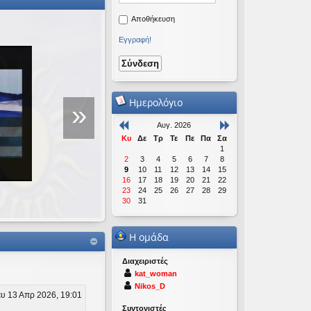
Αποθήκευση
Εγγραφή!
Ομιλία για τη Νέα Τ
Πραγμάτων
Ημερολόγιο
»
Αυγ. 2026
Πραγματοποιήθηκε σε εκδήλωση 
Κυ
Δε
Τρ
Τε
Πε
Πα
Σα
Μακρυγιάννη που έγινε στις 19/12
1
2
3
4
5
6
7
8
9
10
11
12
13
14
15
16
17
18
19
20
21
22
23
24
25
26
27
28
29
30
31
Η ομάδα
Διαχειριστές
kat_woman
Nikos_D
υ 13 Απρ 2026, 19:01
Συντονιστές