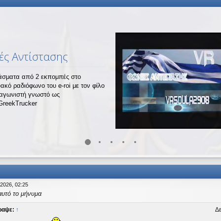
ς Αντίστασης
σματα από 2 εκπομπές στο
υακό ραδιόφωνο του e-roi με τον φίλο
ναγωνιστή γνωστό ως
GreekTrucker
 2026, 02:25
αυτό το μήνυμα
ραψε:
↑
Δε