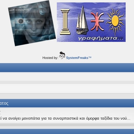
ορφα ταξίδια του νού...
Hosted by:
SystemFreaks
™
ατος
α
ί να ανοίγει μονοπάτια για τα συναρπαστικά και όμορφα ταξίδια του νού...