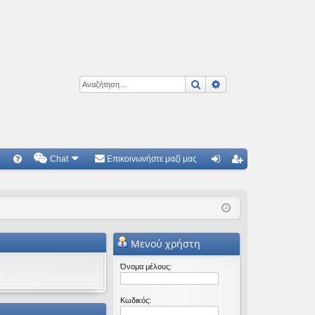
Αναζήτηση
Ειδική αναζήτηση
Chat
Επικοινωνήστε μαζί μας
Γ
Συ
ύν
γγ
χν
δε
ρα
ές
ση
φ
Μενού χρήστη
ερ
ή
ωτ
Όνομα μέλους:
ήσ
Κωδικός:
εις