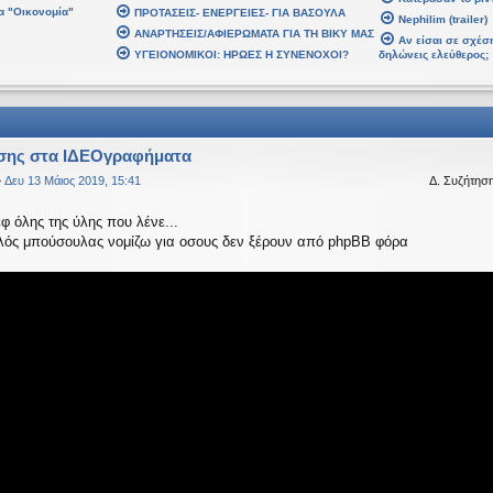
α "Οικονομία"
ΠΡΟΤΑΣΕΙΣ- ΕΝΕΡΓΕΙΕΣ- ΓΙΑ ΒΑΣΟΥΛΑ
 2026, 02:48
Nephilim (trailer)
ΑΝΑΡΤΗΣΕΙΣ/ΑΦΙΕΡΩΜΑΤΑ ΓΙΑ ΤΗ ΒΙΚΥ ΜΑΣ
βδομάδα. Καλή Ανάσταση.
Αν είσαι σε σχέση
ΥΓΕΙΟΝΟΜΙΚΟΙ: ΗΡΩΕΣ Η ΣΥΝΕΝΟΧΟΙ?
δηλώνεις ελεύθερος;
 2026, 21:30
αρ 2026, 07:43
σης στα ΙΔΕΟγραφήματα
»
Δευ 13 Μάιος 2019, 15:41
Δ. Συζήτησ
 2026, 03:18
αυτό το μήνυμα
εφ όλης της ύλης που λένε...
αλός μπούσουλας νομίζω για οσους δεν ξέρουν από phpBB φόρα
αψε:
↑
Δε
ίναι υπό κατοχή στο καθεστώς ΝΔ.
 2026, 18:20
ναι υπό κατοχή στο καθεστώς ΝΔ.
 2026, 02:33
έ, πού πήγαν οι κόσμοι;
 Ιαν 2026, 22:08
age
αψε:
↑
Δ