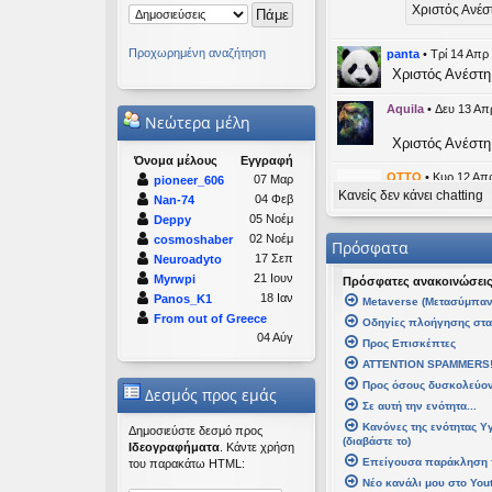
Χριστός Ανέσ
Προχωρημένη αναζήτηση
panta
•
Τρί 14 Απρ
Χριστός Ανέστη
Aquila
•
Δευ 13 Απ
Νεώτερα μέλη
Χριστός Ανέστη
Όνομα μέλους
Εγγραφή
OTTO
•
Κυρ 12 Απρ
07 Μαρ
pioneer_606
Κανείς δεν κάνει chatting
likes this mess
04 Φεβ
Nan-74
05 Νοέμ
Deppy
kat_wom
02 Νοέμ
cosmoshaber
Πρόσφατα
17 Σεπ
Neuroadyto
panta
21 Ιουν
Myrwpi
Πρόσφατες ανακοινώσει
Καλή Μεγ
18 Ιαν
Panos_K1
Μetaverse (Μετασύμπαν
From out of Greece
Οδηγίες πλοήγησης στ
Καλή Ανάστα
04 Αύγ
Προς Επισκέπτες
ATTENTION SPAMMERS
kat_woman
•
Τετ 
Προς όσους δυσκολεύοντ
Δεσμός προς εμάς
Σε αυτή την ενότητα...
panta
έγρ
Κανόνες της ενότητας Υ
Καλή Μεγάλη
Δημοσιεύστε δεσμό προς
(διαβάστε το)
Ιδεογραφήματα
. Κάντε χρήση
Επείγουσα παράκληση 
του παρακάτω HTML:
Καλή Ανάσταση
Νέο κανάλι μου στο You