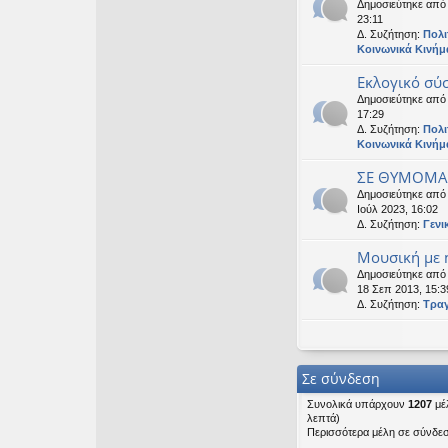
Δημοσιεύτηκε απ
23:11
Δ. Συζήτηση:
Πολι
Κοινωνικά Κινήμ
Εκλογικό σύ
Δημοσιεύτηκε απ
17:29
Δ. Συζήτηση:
Πολι
Κοινωνικά Κινήμ
ΣΕ ΘΥΜΟΜΑΣ
Δημοσιεύτηκε απ
Ιούλ 2023, 16:02
Δ. Συζήτηση:
Γενι
Μουσική με ή
Δημοσιεύτηκε απ
18 Σεπ 2013, 15:3
Δ. Συζήτηση:
Τρα
Σε σύνδεση
Συνολικά υπάρχουν
1207
μέλ
λεπτά)
Περισσότερα μέλη σε σύνδε