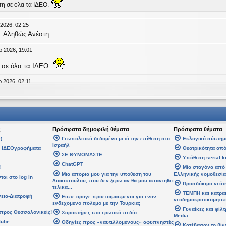
τη σε όλα τα ΙΔΕΟ.
 2026, 02:25
. Αληθώς Ανέστη.
ρ 2026, 19:01
 σε όλα τα ΙΔΕΟ.
 2026, 02:11
age
an
έγραψε:
↑
Τ
έγραψε:
↑
Δευ
ς
Πρόσφατα δημοφιλή θέματα
Πρόσφατα θέματα
άλη Εβδομάδα. Καλή Ανάσταση.
)
Γεωπολιτικά δεδομένα μετά την επίθεση στο
Εκλογικό σύστημ
Ισραήλ
α ΙΔΕΟγραφήματα
Θεατρικότητα από
ση σε όλους!
ΣΕ ΘΥΜΟΜΑΣΤΕ..
Υπόθεση serial ki
ChatGPT
!
Μία σταγόνα από 
08 Απρ 2026, 14:21
Μια απορια μου για την υποθεση του
Ελληνικής νομοθεσία
αι στο log in
Λιακοπουλου, που δεν ξερω αν θα μου απαντηθει
Προσδόκιμο νεότ
τελικα...
αψε:
↑
Δε
ΤΕΜΠΗ και κατρα
γεια-Διατροφή
Ειστε αραγε προετοιμασμενοι για εναν
 Εβδομάδα. Καλή Ανάσταση.
νεοδημοκρατικομητσ
ενδεχομενο πολεμο με την Τουρκια;
Γυναίκες και φίλ
προς Θεσσαλονικείς!
Χαρακτήρες στο ερωτικό πεδίο..
Media
 σε όλους!
tube
Οδηγίες προς «ναυτιλλομένους» αφυπνηστές
Κατέβασαν το βίν