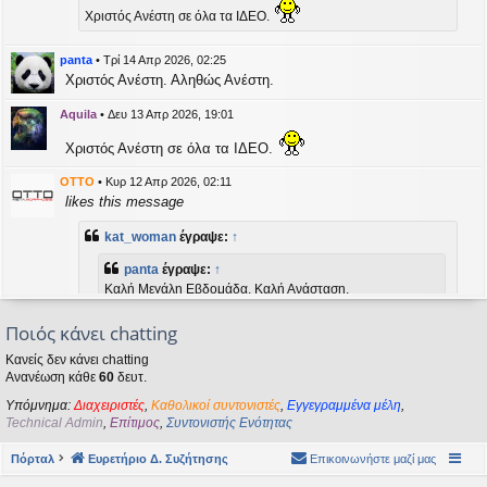
η
Χριστός Ανέστη σε όλα τα ΙΔΕΟ.
εις
panta
•
Τρί 14 Απρ 2026, 02:25
Χριστός Ανέστη. Αληθώς Ανέστη.
Aquila
•
Δευ 13 Απρ 2026, 19:01
Χριστός Ανέστη σε όλα τα ΙΔΕΟ.
OTTO
•
Κυρ 12 Απρ 2026, 02:11
likes this message
kat_woman
έγραψε:
↑
panta
έγραψε:
↑
Καλή Μεγάλη Εβδομάδα. Καλή Ανάσταση.
Ποιός κάνει chatting
Καλή Ανάσταση σε όλους!
Κανείς δεν κάνει chatting
Ανανέωση κάθε
60
δευτ.
kat_woman
•
Τετ 08 Απρ 2026, 14:21
Υπόμνημα:
Διαχειριστές
,
Καθολικοί συντονιστές
,
Εγγεγραμμένα μέλη
,
panta
έγραψε:
↑
Technical Admin
,
Επίτιμος
,
Συντονιστής Ενότητας
Καλή Μεγάλη Εβδομάδα. Καλή Ανάσταση.
Πόρταλ
Ευρετήριο Δ. Συζήτησης
Επικοινωνήστε μαζί μας
Καλή Ανάσταση σε όλους!