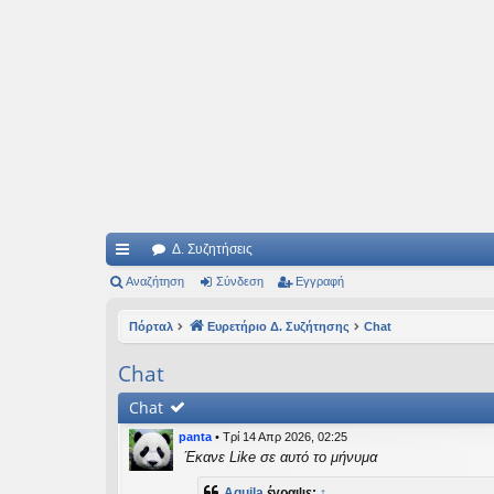
Ιδεογραφήματα
Αυτός ο τόπος φιλοδοξεί να ανοίγει μονοπάτια για τα συναρπαστικά και όμ
Δ. Συζητήσεις
ρή
Αναζήτηση
Σύνδεση
Εγγραφή
γο
Πόρταλ
Ευρετήριο Δ. Συζήτησης
Chat
ρε
Chat
ς
Chat
συ
panta
•
Τρί 14 Απρ 2026, 02:25
νδ
Έκανε Like σε αυτό το μήνυμα
έσ
Aquila
έγραψε:
↑