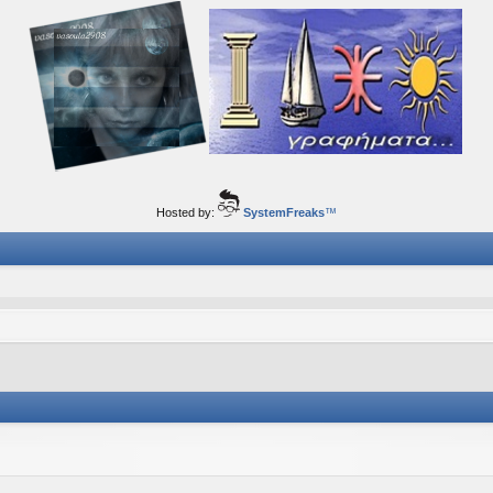
ορφα ταξίδια του νού...
Hosted by:
SystemFreaks
™