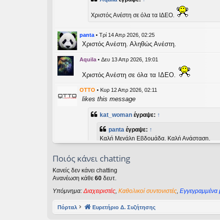
εις
Χριστός Ανέστη σε όλα τα ΙΔΕΟ.
panta
•
Τρί 14 Απρ 2026, 02:25
Χριστός Ανέστη. Αληθώς Ανέστη.
Aquila
•
Δευ 13 Απρ 2026, 19:01
Χριστός Ανέστη σε όλα τα ΙΔΕΟ.
OTTO
•
Κυρ 12 Απρ 2026, 02:11
likes this message
kat_woman
έγραψε:
↑
panta
έγραψε:
↑
Καλή Μεγάλη Εβδομάδα. Καλή Ανάσταση.
Ποιός κάνει chatting
Καλή Ανάσταση σε όλους!
Κανείς δεν κάνει chatting
Ανανέωση κάθε
60
δευτ.
kat_woman
•
Τετ 08 Απρ 2026, 14:21
Υπόμνημα:
Διαχειριστές
,
Καθολικοί συντονιστές
,
Εγγεγραμμένα 
panta
έγραψε:
↑
Καλή Μεγάλη Εβδομάδα. Καλή Ανάσταση.
Πόρταλ
Ευρετήριο Δ. Συζήτησης