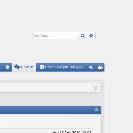
Αναζήτηση
Ειδική αναζήτηση
Chat
Επικοινωνήστε μαζί μας
Γ
Συ
ύν
γγ
χν
δε
ρα
ές
ση
φ
ερ
ή
ωτ
ήσ
εις
Δευ 13 Απρ 2026, 19:01