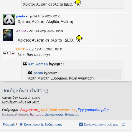
η
Χριστός Ανέστη σε όλα τα ΙΔΕΟ.
εις
panta
•
Τρί 14 Απρ 2026, 02:25
Χριστός Ανέστη. Αληθώς Ανέστη.
Aquila
•
Δευ 13 Απρ 2026, 19:01
Χριστός Ανέστη σε όλα τα ΙΔΕΟ.
OTTO
•
Κυρ 12 Απρ 2026, 02:11
likes this message
kat_woman
έγραψε:
↑
panta
έγραψε:
↑
Καλή Μεγάλη Εβδομάδα. Καλή Ανάσταση.
Ποιός κάνει chatting
Καλή Ανάσταση σε όλους!
Κανείς δεν κάνει chatting
Ανανέωση κάθε
60
δευτ.
kat_woman
•
Τετ 08 Απρ 2026, 14:21
Υπόμνημα:
Διαχειριστές
,
Καθολικοί συντονιστές
,
Εγγεγραμμένα μέλη
,
panta
έγραψε:
↑
Technical Admin
,
Επίτιμος
,
Συντονιστής Ενότητας
Καλή Μεγάλη Εβδομάδα. Καλή Ανάσταση.
Πόρταλ
Ευρετήριο Δ. Συζήτησης
Επικοινωνήστε μαζί μας
Καλή Ανάσταση σε όλους!