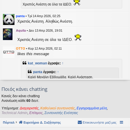
η
Χριστός Ανέστη σε όλα τα ΙΔΕΟ.
εις
panta
•
Τρί 14 Απρ 2026, 02:25
Χριστός Ανέστη. Αληθώς Ανέστη.
Aquila
•
Δευ 13 Απρ 2026, 19:01
Χριστός Ανέστη σε όλα τα ΙΔΕΟ.
OTTO
•
Κυρ 12 Απρ 2026, 02:11
likes this message
kat_woman
έγραψε:
↑
panta
έγραψε:
↑
Καλή Μεγάλη Εβδομάδα. Καλή Ανάσταση.
Ποιός κάνει chatting
Καλή Ανάσταση σε όλους!
Κανείς δεν κάνει chatting
Ανανέωση κάθε
60
δευτ.
kat_woman
•
Τετ 08 Απρ 2026, 14:21
Υπόμνημα:
Διαχειριστές
,
Καθολικοί συντονιστές
,
Εγγεγραμμένα μέλη
,
panta
έγραψε:
↑
Technical Admin
,
Επίτιμος
,
Συντονιστής Ενότητας
Καλή Μεγάλη Εβδομάδα. Καλή Ανάσταση.
Πόρταλ
Ευρετήριο Δ. Συζήτησης
Επικοινωνήστε μαζί μας
Καλή Ανάσταση σε όλους!