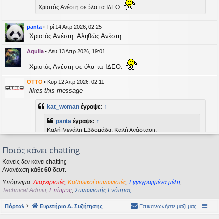
η
Χριστός Ανέστη σε όλα τα ΙΔΕΟ.
εις
panta
•
Τρί 14 Απρ 2026, 02:25
Χριστός Ανέστη. Αληθώς Ανέστη.
Aquila
•
Δευ 13 Απρ 2026, 19:01
Χριστός Ανέστη σε όλα τα ΙΔΕΟ.
OTTO
•
Κυρ 12 Απρ 2026, 02:11
likes this message
kat_woman
έγραψε:
↑
panta
έγραψε:
↑
Καλή Μεγάλη Εβδομάδα. Καλή Ανάσταση.
Ποιός κάνει chatting
Καλή Ανάσταση σε όλους!
Κανείς δεν κάνει chatting
Ανανέωση κάθε
60
δευτ.
kat_woman
•
Τετ 08 Απρ 2026, 14:21
Υπόμνημα:
Διαχειριστές
,
Καθολικοί συντονιστές
,
Εγγεγραμμένα μέλη
,
panta
έγραψε:
↑
Technical Admin
,
Επίτιμος
,
Συντονιστής Ενότητας
Καλή Μεγάλη Εβδομάδα. Καλή Ανάσταση.
Πόρταλ
Ευρετήριο Δ. Συζήτησης
Επικοινωνήστε μαζί μας
Καλή Ανάσταση σε όλους!