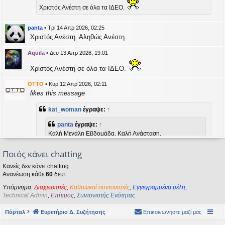
η
Χριστός Ανέστη σε όλα τα ΙΔΕΟ.
εις
panta
•
Τρί 14 Απρ 2026, 02:25
Χριστός Ανέστη. Αληθώς Ανέστη.
Aquila
•
Δευ 13 Απρ 2026, 19:01
Χριστός Ανέστη σε όλα τα ΙΔΕΟ.
OTTO
•
Κυρ 12 Απρ 2026, 02:11
likes this message
kat_woman
έγραψε:
↑
panta
έγραψε:
↑
Καλή Μεγάλη Εβδομάδα. Καλή Ανάσταση.
Ποιός κάνει chatting
Καλή Ανάσταση σε όλους!
Κανείς δεν κάνει chatting
Ανανέωση κάθε
60
δευτ.
kat_woman
•
Τετ 08 Απρ 2026, 14:21
Υπόμνημα:
Διαχειριστές
,
Καθολικοί συντονιστές
,
Εγγεγραμμένα μέλη
,
panta
έγραψε:
↑
Technical Admin
,
Επίτιμος
,
Συντονιστής Ενότητας
Καλή Μεγάλη Εβδομάδα. Καλή Ανάσταση.
Πόρταλ
Ευρετήριο Δ. Συζήτησης
Επικοινωνήστε μαζί μας
Καλή Ανάσταση σε όλους!