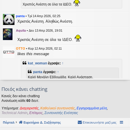
η
Χριστός Ανέστη σε όλα τα ΙΔΕΟ.
εις
panta
•
Τρί 14 Απρ 2026, 02:25
Χριστός Ανέστη. Αληθώς Ανέστη.
Aquila
•
Δευ 13 Απρ 2026, 19:01
Χριστός Ανέστη σε όλα τα ΙΔΕΟ.
OTTO
•
Κυρ 12 Απρ 2026, 02:11
likes this message
kat_woman
έγραψε:
↑
panta
έγραψε:
↑
Καλή Μεγάλη Εβδομάδα. Καλή Ανάσταση.
Ποιός κάνει chatting
Καλή Ανάσταση σε όλους!
Κανείς δεν κάνει chatting
Ανανέωση κάθε
60
δευτ.
kat_woman
•
Τετ 08 Απρ 2026, 14:21
Υπόμνημα:
Διαχειριστές
,
Καθολικοί συντονιστές
,
Εγγεγραμμένα μέλη
,
panta
έγραψε:
↑
Technical Admin
,
Επίτιμος
,
Συντονιστής Ενότητας
Καλή Μεγάλη Εβδομάδα. Καλή Ανάσταση.
Πόρταλ
Ευρετήριο Δ. Συζήτησης
Επικοινωνήστε μαζί μας
Καλή Ανάσταση σε όλους!