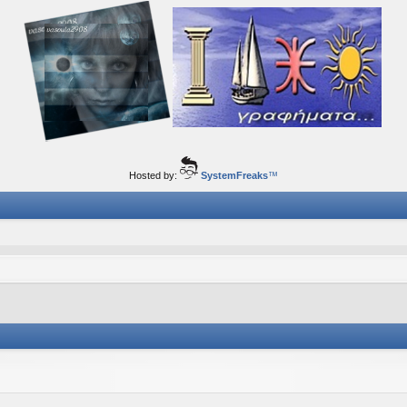
ορφα ταξίδια του νού...
Hosted by:
SystemFreaks
™