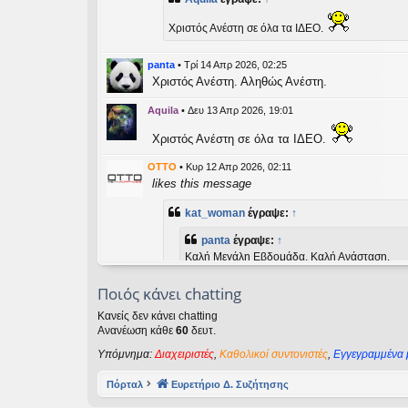
εις
Χριστός Ανέστη σε όλα τα ΙΔΕΟ.
panta
•
Τρί 14 Απρ 2026, 02:25
Χριστός Ανέστη. Αληθώς Ανέστη.
Aquila
•
Δευ 13 Απρ 2026, 19:01
Χριστός Ανέστη σε όλα τα ΙΔΕΟ.
OTTO
•
Κυρ 12 Απρ 2026, 02:11
likes this message
kat_woman
έγραψε:
↑
panta
έγραψε:
↑
Καλή Μεγάλη Εβδομάδα. Καλή Ανάσταση.
Ποιός κάνει chatting
Καλή Ανάσταση σε όλους!
Κανείς δεν κάνει chatting
Ανανέωση κάθε
60
δευτ.
kat_woman
•
Τετ 08 Απρ 2026, 14:21
Υπόμνημα:
Διαχειριστές
,
Καθολικοί συντονιστές
,
Εγγεγραμμένα 
panta
έγραψε:
↑
Καλή Μεγάλη Εβδομάδα. Καλή Ανάσταση.
Πόρταλ
Ευρετήριο Δ. Συζήτησης