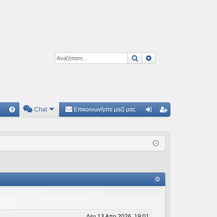
Αναζήτηση
Ειδική αναζήτηση
Chat
Επικοινωνήστε μαζί μας
Γ
Συ
ύν
γγ
χν
δε
ρα
ές
ση
φ
ερ
ή
ωτ
ήσ
εις
Δευ 13 Απρ 2026, 19:01