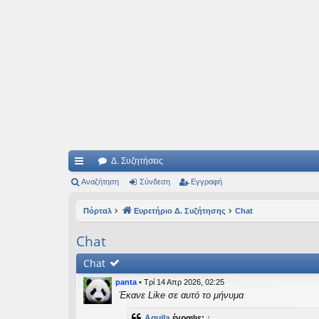
Ιδεογραφήματα
Αυτός ο τόπος φιλοδοξεί να ανοίγει μονοπάτια για τα συναρπαστικά και όμ
Δ. Συζητήσεις
ρή
Αναζήτηση
Σύνδεση
Εγγραφή
γο
Πόρταλ
Ευρετήριο Δ. Συζήτησης
Chat
ρε
Chat
ς
Chat
συ
panta
•
Τρί 14 Απρ 2026, 02:25
νδ
Έκανε Like σε αυτό το μήνυμα
έσ
Aquila
έγραψε:
↑